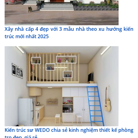
Xây nhà cấp 4 đẹp với 3 mẫu nhà theo xu hướng kiến
trúc mới nhất 2025
Kiến trúc sư WEDO chia sẻ kinh nghiệm thiết kế phòng
trọ đẹp, giá rẻ