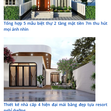
Tổng hợp 5 mẫu biệt thự 2 tầng mặt tiền 7m thu hút
mọi ánh nhìn
Thiết kế nhà cấp 4 hiện đại mái bằng đẹp tựa resort
nghỉ dưỡng