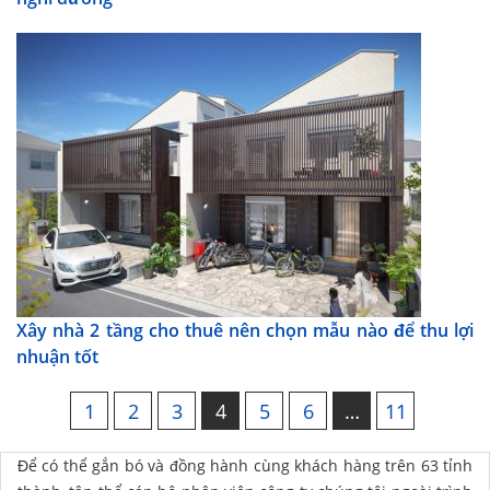
Xây nhà 2 tầng cho thuê nên chọn mẫu nào để thu lợi
nhuận tốt
1
2
3
4
5
6
…
11
Để có thể gắn bó và đồng hành cùng khách hàng trên 63 tỉnh