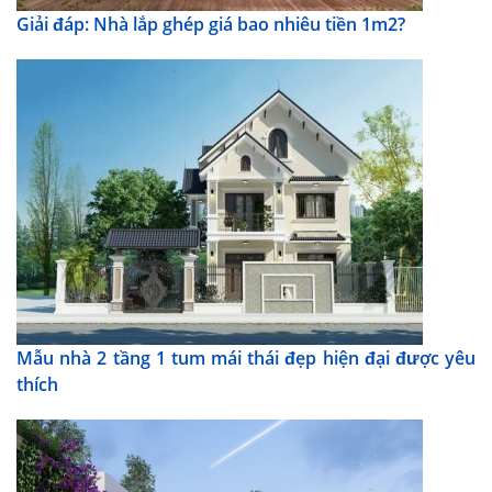
Giải đáp: Nhà lắp ghép giá bao nhiêu tiền 1m2?
Mẫu nhà 2 tầng 1 tum mái thái đẹp hiện đại được yêu
thích