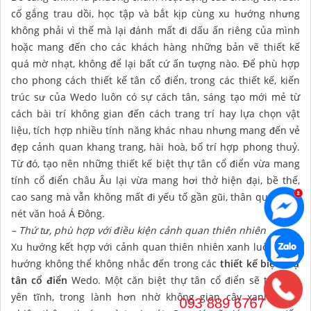
cố gắng trau dồi, học tập và bắt kịp cùng xu hướng nhưng
không phải vì thế mà lại đánh mất đi dấu ấn riêng của mình
hoặc mang đến cho các khách hàng những bản vẽ thiết kế
quá mờ nhạt, không để lại bất cứ ấn tượng nào. Để phù hợp
cho phong cách thiết kế tân cổ điển, trong các thiết kế, kiến
trúc sư của Wedo luôn có sự cách tân, sáng tạo mới mẻ từ
cách bài trí không gian đến cách trang trí hay lựa chọn vật
liệu, tích hợp nhiều tính năng khác nhau nhưng mang đến vẻ
đẹp cảnh quan khang trang, hài hoà, bố trí hợp phong thuỷ.
Từ đó, tạo nên những thiết kế biệt thự tân cổ điển vừa mang
tính cổ điển châu Âu lại vừa mang hơi thở hiện đại, bề thế,
cao sang mà vẫn không mất đi yếu tố gần gũi, thân quen của
nét văn hoá Á Đông.
– Thứ tư, phù hợp với điều kiện cảnh quan thiên nhiên
Xu hướng kết hợp với cảnh quan thiên nhiên xanh luôn là xu
hướng không thể không nhắc đến trong các
thiết kế biệt thự
tân cổ điển
Wedo. Một căn biệt thự tân cổ điển sẽ trở nên
yên tĩnh, trong lành hơn nhờ không gian cây xanh thiên