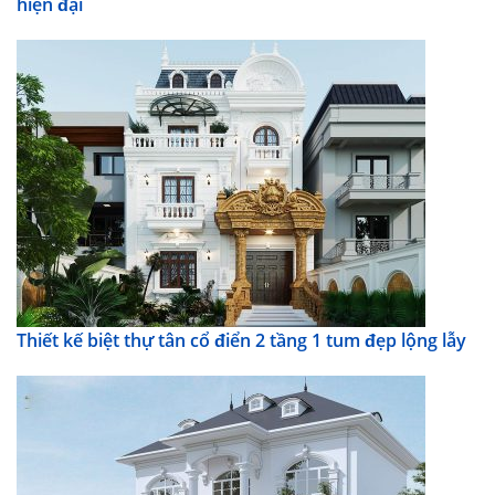
hiện đại
Thiết kế biệt thự tân cổ điển 2 tầng 1 tum đẹp lộng lẫy