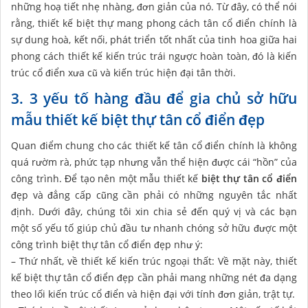
những hoạ tiết nhẹ nhàng, đơn giản của nó. Từ đây, có thể nói
rằng, thiết kế biệt thự mang phong cách tân cổ điển chính là
sự dung hoà, kết nối, phát triển tốt nhất của tinh hoa giữa hai
phong cách thiết kế kiến trúc trái ngược hoàn toàn, đó là kiến
trúc cổ điển xưa cũ và kiến trúc hiện đại tân thời.
3. 3 yếu tố hàng đầu để gia chủ sở hữu
mẫu thiết kế biệt thự tân cổ điển đẹp
Quan điểm chung cho các thiết kế tân cổ điển chính là không
quá rườm rà, phức tạp nhưng vẫn thể hiện được cái “hồn” của
công trình. Để tạo nên một mẫu thiết kế
biệt thự tân cổ điển
đẹp và đẳng cấp cũng cần phải có những nguyên tắc nhất
định. Dưới đây, chúng tôi xin chia sẻ đến quý vị và các bạn
một số yếu tố giúp chủ đầu tư nhanh chóng sở hữu được một
công trình biệt thự tân cổ điển đẹp như ý:
– Thứ nhất, về thiết kế kiến trúc ngoại thất: Về mặt này, thiết
kế biệt thự tân cổ điển đẹp cần phải mang những nét đa dạng
theo lối kiến trúc cổ điển và hiện đại với tính đơn giản, trật tự.