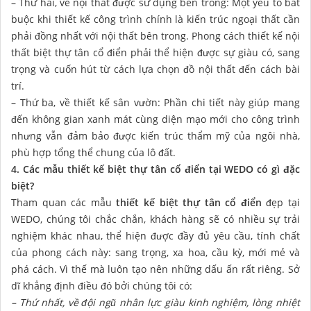
– Thứ hai, về nội thất được sử dụng bên trong: Một yếu tố bắt
buộc khi thiết kế công trình chính là kiến trúc ngoại thất cần
phải đồng nhất với nội thất bên trong. Phong cách thiết kế nội
thất biệt thự tân cổ điển phải thể hiện được sự giàu có, sang
trọng và cuốn hút từ cách lựa chọn đồ nội thất đến cách bài
trí.
– Thứ ba, về thiết kế sân vườn: Phần chi tiết này giúp mang
đến không gian xanh mát cùng diện mạo mới cho công trình
nhưng vẫn đảm bảo được kiến trúc thẩm mỹ của ngôi nhà,
phù hợp tổng thể chung của lô đất.
4. Các mẫu thiết kế biệt thự tân cổ điển tại WEDO có gì đặc
biệt?
Tham quan các mẫu
thiết kế biệt thự tân cổ điển
đẹp tại
WEDO, chúng tôi chắc chắn, khách hàng sẽ có nhiều sự trải
nghiệm khác nhau, thể hiện được đầy đủ yêu cầu, tính chất
của phong cách này: sang trọng, xa hoa, cầu kỳ, mới mẻ và
phá cách. Vì thế mà luôn tạo nên những dấu ấn rất riêng. Sở
dĩ khẳng định điều đó bởi chúng tôi có:
– Thứ nhất, về đội ngũ nhân lực giàu kinh nghiệm, lòng nhiệt