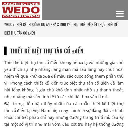
WEDO
THIẾT KẾ THI CÔNG DỰ ÁN NHÀ & KHU ĐÔ THỊ
THIẾT KẾ BIỆT THỰ
THIẾT KẾ
BIỆT THỰ TÂN CỔ ĐIỂN
THIẾT KẾ BIỆT THỰ TÂN CỔ ĐIỂN
Thiết kế biệt thự tân cổ điển không hề xa lạ với những gia chủ
yêu thích sự nhẹ nhàng, lãng mạn mà sâu lắng hay chút hoài
niệm về quá khứ xa xưa để màu sắc cuộc sống thêm phần thú
vị. Phong cách thiết kế kiến trúc biệt thự tân cổ điển đã làm
hài lòng không ít gia chủ khó tính nhất nhờ sự thanh thoát,
nhẹ nhàng mà vẫn tinh tế từ các chi tiết hoa văn tỉ mỉ.
Đặc trưng dễ nhận thấy nhất của các mẫu thiết kế biệt thự
tân cổ điển tại Việt Nam hiện nay chính là sự đăng đối về hình
khối, chi tiết phào chỉ hay những đường trang trí tỉ mỉ, cầu kỳ
tại một số vị trí như mái vòm, đầu cột trụ hay hệ thống đường