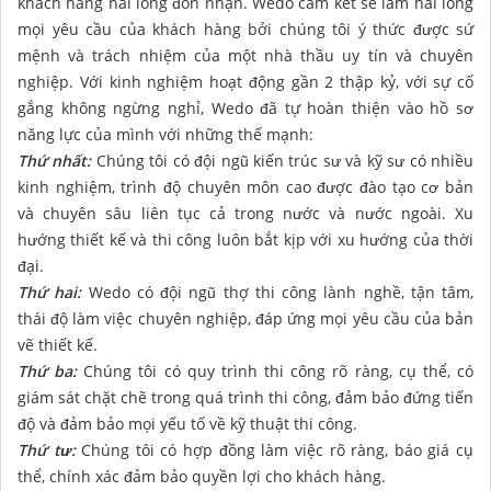
khách hàng hài lòng đón nhận. Wedo cam kết sẽ làm hài lòng
mọi yêu cầu của khách hàng bởi chúng tôi ý thức được sứ
mệnh và trách nhiệm của một nhà thầu uy tín và chuyên
nghiệp. Với kinh nghiệm hoạt động gần 2 thập kỷ, với sự cố
gắng không ngừng nghỉ, Wedo đã tự hoàn thiện vào hồ sơ
năng lực của mình với những thế mạnh:
Thứ nhất:
Chúng tôi có đội ngũ kiến trúc sư và kỹ sư có nhiều
kinh nghiệm, trình độ chuyên môn cao được đào tạo cơ bản
và chuyên sâu liên tục cả trong nước và nước ngoài. Xu
hướng thiết kế và thi công luôn bắt kịp với xu hướng của thời
đại.
Thứ hai:
Wedo có đội ngũ thợ thi công lành nghề, tận tâm,
thái độ làm việc chuyên nghiệp, đáp ứng mọi yêu cầu của bản
vẽ thiết kế.
Thứ ba:
Chúng tôi có quy trình thi công rõ ràng, cụ thể, có
giám sát chặt chẽ trong quá trình thi công, đảm bảo đứng tiến
độ và đảm bảo mọi yếu tố về kỹ thuật thi công.
Thứ tư:
Chúng tôi có hợp đồng làm việc rõ ràng, báo giá cụ
thể, chính xác đảm bảo quyền lợi cho khách hàng.