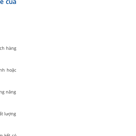
ke của
ách hàng
anh hoặc
ông năng
ất lượng
m kết có