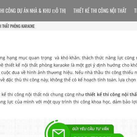
THI CÔNG DỰ ÁN NHÀ & KHU ĐÔ THỊ
THIẾT KẾ THI CÔNG NỘI THẤT
T
ỘI THẤT PHÒNG KARAOKE
ng hạng mục quan trọng và khó khăn, thách thức năng lực cũng
 vẽ thiết kế nội thất phòng karaoke là một gợi ý định hướng cho kh
g cuộc đua về hình ảnh thương hiệu. Nếu nhà thầu thi công thiếu n
ề đặc thù thi công này, không thể có kế hoạch tính toán, lựa chọn v
t kế thi công nội thất nói chung cũng như
thiết kế thi công nội th
ng lực của mình với một quy trình thi công khoa học, đảm bảo lợi