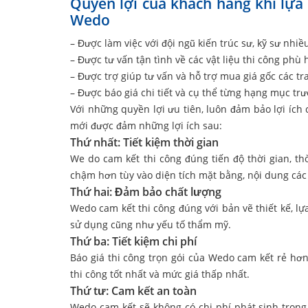
Quyền lợi của khách hàng khi lựa 
Wedo
– Được làm việc với đội ngũ kiến trúc sư, kỹ sư nh
– Được tư vấn tận tình về các vật liệu thi công ph
– Được trợ giúp tư vấn và hỗ trợ mua giá gốc các t
– Được báo giá chi tiết và cụ thể từng hạng mục trư
Với những quyền lợi ưu tiên, luôn đảm bảo lợi ích
mới được đảm những lợi ích sau:
Thứ nhất: Tiết kiệm thời gian
We do cam kết thi công đúng tiến độ thời gian, th
chậm hơn tùy vào diện tích mặt bằng, nội dung các
Thứ hai: Đảm bảo chất lượng
Wedo cam kết thi công đúng với bản vẽ thiết kế, l
sử dụng cũng như yếu tố thẩm mỹ.
Thứ ba: Tiết kiệm chi phí
Báo giá thi công trọn gói của Wedo cam kết rẻ hơ
thi công tốt nhất và mức giá thấp nhất.
Thứ tư: Cam kết an toàn
Wedo cam kết sẽ không có chi phí phát sinh trong