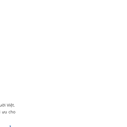
ời Việt.
i ưu cho