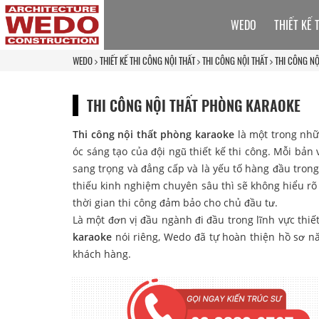
WEDO
THIẾT KẾ 
WEDO
THIẾT KẾ THI CÔNG NỘI THẤT
THI CÔNG NỘI THẤT
THI CÔNG N
THI CÔNG NỘI THẤT PHÒNG KARAOKE
Thi công nội thất phòng karaoke
là một trong nhữ
óc sáng tạo của đội ngũ thiết kế thi công. Mỗi bản
sang trọng và đẳng cấp và là yếu tố hàng đầu tron
thiếu kinh nghiệm chuyên sâu thì sẽ không hiểu rõ v
thời gian thi công đảm bảo cho chủ đầu tư.
Là một đơn vị đầu ngành đi đầu trong lĩnh vực thiế
karaoke
nói riêng, Wedo đã tự hoàn thiện hồ sơ nă
khách hàng.