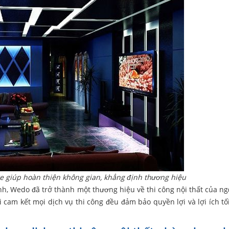
ke giúp hoàn thiện không gian, khẳng định thương hiệu
h, Wedo đã trở thành một thương hiệu về thi công nội thất của ngư
 cam kết mọi dịch vụ thi công đều đảm bảo quyền lợi và lợi ích tố