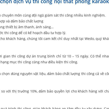
chọn dịch vụ thi công nội thất phòng karao
iều chuyên môn cùng đội ngũ giám sát thi công nhiều kinh nghiệm.
ù hợp và đảm bảo chất lượng
rang thiết bị âm thanh, ánh sáng…
ớc thi công để có kế hoạch đầu tư hợp lý.
 cho khách hàng, chúng tôi cam kết chỉ duy nhất tại Wedo, quý kh
ời gian thi công dự án trung bình chỉ từ 10 – 15 ngày. Có thể nh
 hạng mục thi công cũng như điều kiện thi công.
ựa chọn đúng nguyên vật liệu, đảm bảo chất lượng thi công cả về c
n so với thị trường 10%, đảm bảo quyền lợi cho khách hàng với ch
 quá trình thi công, giúp khách hàng an tâm đầu tư xây dựng. Ca