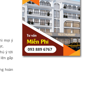
hì mọi ý
ực.
hú ý tới
 lên gấp
ông hoàn