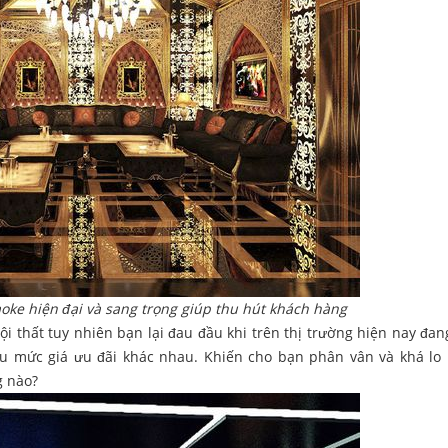
aoke hiện đại và sang trọng giúp thu hút khách hàng
i thất tuy nhiên bạn lại đau đầu khi trên thị trường hiện nay đan
ều mức giá ưu đãi khác nhau. Khiến cho bạn phân vân và khá lo 
g nào?