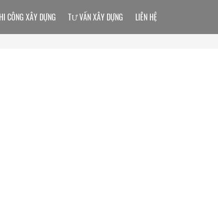
HI CÔNG XÂY DỰNG
TƯ VẤN XÂY DỰNG
LIÊN HỆ