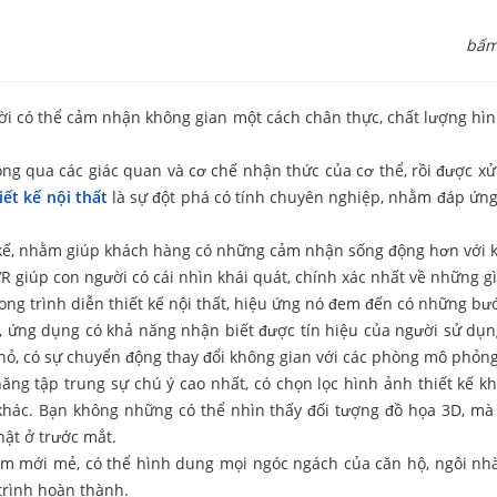
bấm
i có thể cảm nhận không gian một cách chân thực, chất lượng hìn
 qua các giác quan và cơ chế nhận thức của cơ thể, rồi được xử 
iết kế nội thất
là sự đột phá có tính chuyên nghiệp, nhằm đáp ứng
kế, nhằm giúp khách hàng có những cảm nhận sống động hơn với k
R giúp con người có cái nhìn khái quát, chính xác nhất về những gì
g trình diễn thiết kế nội thất, hiệu ứng nó đem đến có những bước
 ứng dụng có khả năng nhận biết được tín hiệu của người sử dụng v
nhỏ, có sự chuyển động thay đổi không gian với các phòng mô phỏn
ng tập trung sự chú ý cao nhất, có chọn lọc hình ảnh thiết kế 
 khác. Bạn không những có thể nhìn thấy đối tượng đồ họa 3D, mà c
hật ở trước mắt.
iệm mới mẻ, có thể hình dung mọi ngóc ngách của căn hộ, ngôi nh
trình hoàn thành.