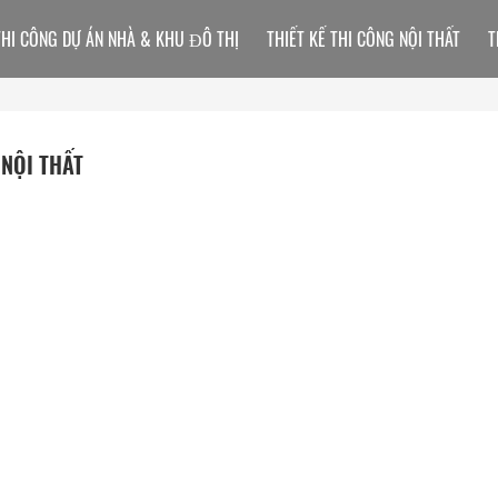
THI CÔNG DỰ ÁN NHÀ & KHU ĐÔ THỊ
THIẾT KẾ THI CÔNG NỘI THẤT
T
 NỘI THẤT