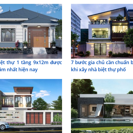
ệt thự 1 tầng 9x12m được
7 bước gia chủ cần chuẩn b
âm nhất hiện nay
khi xây nhà biệt thự phố