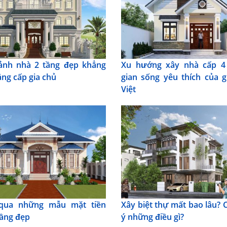
ảnh nhà 2 tầng đẹp khẳng
Xu hướng xây nhà cấp 4
ẳng cấp gia chủ
gian sống yêu thích của g
Việt
qua những mẫu mặt tiền
Xây biệt thự mất bao lâu? 
tầng đẹp
ý những điều gì?