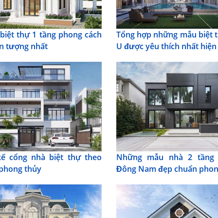
biệt thự 1 tầng phong cách
Tổng hợp những mẫu biệt 
n tượng nhất
U được yêu thích nhất hiện
kế cổng nhà biệt thự theo
Những mẫu nhà 2 tầng
phong thủy
Đông Nam đẹp chuẩn phon