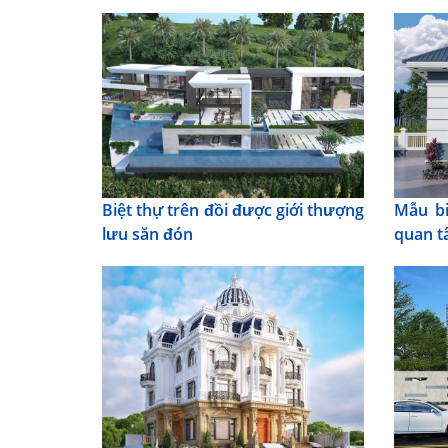
Biệt thự trên đồi được giới thượng
Mẫu bi
lưu săn đón
quan t