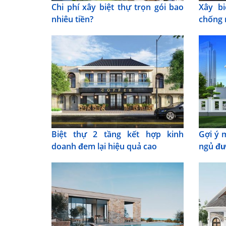
Chi phí xây biệt thự trọn gói bao
Xây b
nhiêu tiền?
chống 
Biệt thự 2 tầng kết hợp kinh
Gợi ý 
doanh đem lại hiệu quả cao
ngủ đư