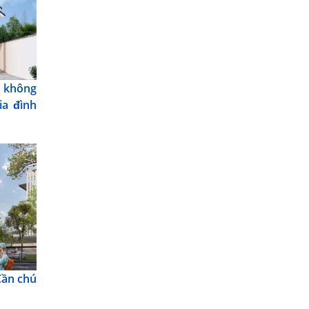
 không
ia đình
Cần chú