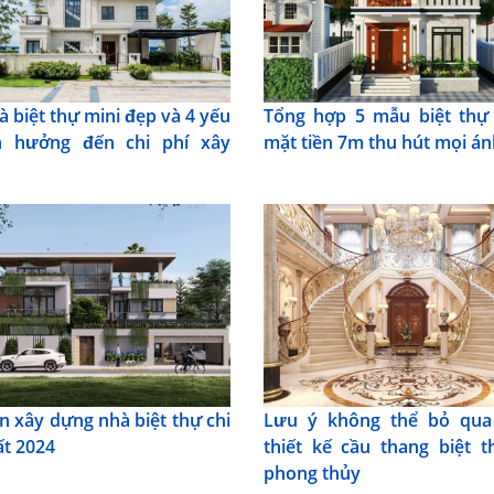
à biệt thự mini đẹp và 4 yếu
Tổng hợp 5 mẫu biệt thự
h hưởng đến chi phí xây
mặt tiền 7m thu hút mọi án
n xây dựng nhà biệt thự chi
Lưu ý không thể bỏ qua
ất 2024
thiết kế cầu thang biệt 
phong thủy