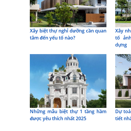
Xây biệt thự nghỉ dưỡng cần quan
Xây nh
tâm đến yếu tố nào?
tố ản
dựng
Những mẫu biệt thự 1 tầng hầm
Dự toá
được yêu thích nhất 2025
tiết nh