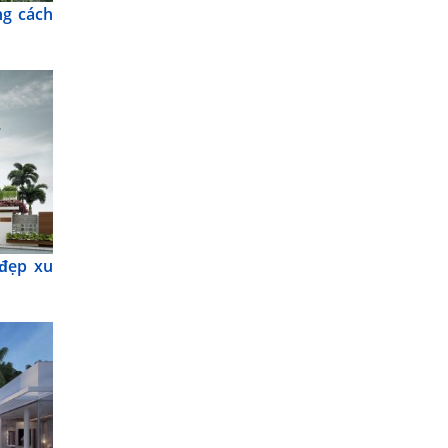
ng cách
 đẹp xu