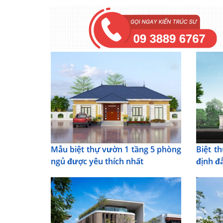
Mẫu biệt thự vườn 1 tầng 5 phòng
Biệt t
ngủ được yêu thích nhất
định đ