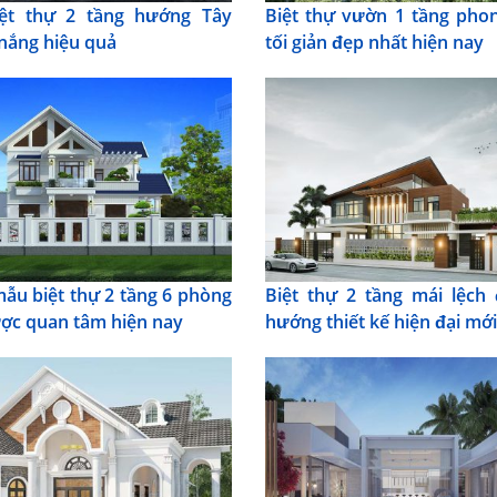
iệt thự 2 tầng hướng Tây
Biệt thự vườn 1 tầng pho
nắng hiệu quả
tối giản đẹp nhất hiện nay
mẫu biệt thự 2 tầng 6 phòng
Biệt thự 2 tầng mái lệch
ợc quan tâm hiện nay
hướng thiết kế hiện đại mới