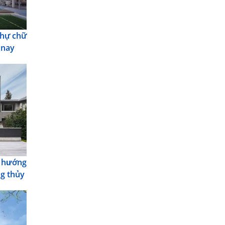
thự chữ
 nay
 hướng
g thủy