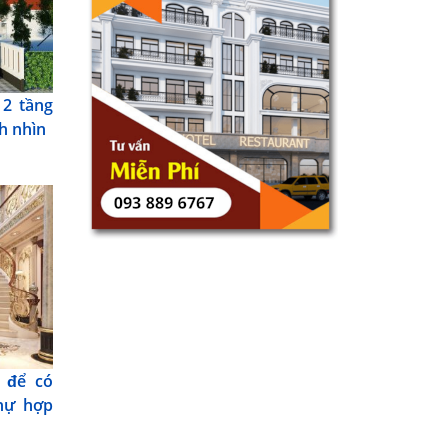
 2 tầng
h nhìn
 để có
thự hợp