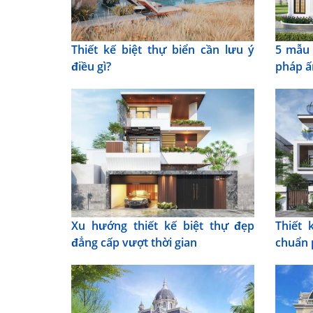
Thiết kế biệt thự biển cần lưu ý
5 mẫu 
điều gì?
pháp ấ
Xu hướng thiết kế biệt thự đẹp
Thiết 
đẳng cấp vượt thời gian
chuẩn 