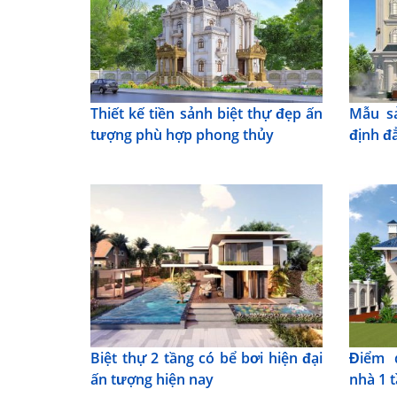
Thiết kế tiền sảnh biệt thự đẹp ấn
Mẫu s
tượng phù hợp phong thủy
định đ
Biệt thự 2 tầng có bể bơi hiện đại
Điểm 
ấn tượng hiện nay
nhà 1 