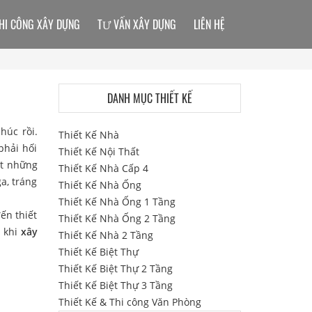
HI CÔNG XÂY DỰNG
TƯ VẤN XÂY DỰNG
LIÊN HỆ
DANH MỤC THIẾT KẾ
húc rồi.
Thiết Kế Nhà
phải hối
Thiết Kế Nội Thất
ít những
Thiết Kế Nhà Cấp 4
a, tráng
Thiết Kế Nhà Ống
Thiết Kế Nhà Ống 1 Tầng
ến thiết
Thiết Kế Nhà Ống 2 Tầng
a khi
xây
Thiết Kế Nhà 2 Tầng
Thiết Kế Biệt Thự
Thiết Kế Biệt Thự 2 Tầng
Thiết Kế Biệt Thự 3 Tầng
Thiết Kế & Thi công Văn Phòng