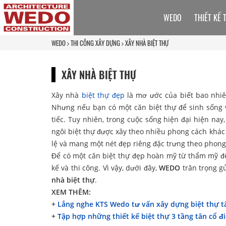
WEDO
THIẾT KẾ 
WEDO
THI CÔNG XÂY DỰNG
XÂY NHÀ BIỆT THỰ
XÂY NHÀ BIỆT THỰ
Xây nhà
biệt thự đẹp
là mơ ước của biết bao nhiê
Nhưng nếu bạn có một căn biệt thự để sinh sống v
tiếc. Tuy nhiên, trong cuộc sống hiện đại hiện na
ngôi biệt thự được xây theo nhiều phong cách khác 
lệ và mang một nét đẹp riêng đặc trưng theo phon
Để có một căn biệt thự đẹp hoàn mỹ từ thẩm mỹ đến 
kế và thi công. Vì vậy, dưới đây,
WEDO
trân trọng g
nhà biệt thự
.
XEM THÊM:
+
Lắng nghe KTS Wedo tư vấn xây dựng biệt thự tâ
+
Tập hợp những thiết kế biệt thự 3 tầng tân cổ đ