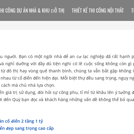
THI CÔNG DỰ ÁN NHÀ & KHU ĐÔ THỊ
THIẾT KẾ THI CÔNG NỘI THẤT
T
u người. Bạn có một ngôi nhà để an cư lạc nghiệp đã rất hạnh p
à nghỉ dưỡng với đầy đủ tiện nghi có lẽ cuộc sống không còn gì 
y, từ đô thị hay vùng quê thanh bình, chúng ta vẫn bắt gặp không 
nhau từ cổ điển đến hiện đại. Mỗi biệt thự đều sang trọng, nguy ng
g cách mà chủ nhà lựa chọn.
giá trị sử dụng, đòi hỏi sự công phu, tỉ mỉ từ khâu lên ý tưởng đ
ửi đến Quý bạn đọc và khách hàng những vấn đề không thể bỏ qu
n cổ điển 2 tầng 1 tỷ
iển đẹp sang trọng cao cấp