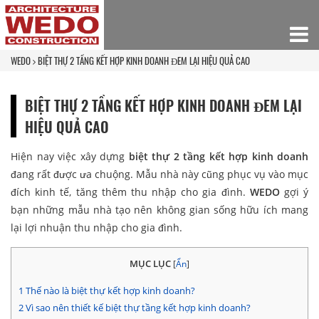
WEDO
BIỆT THỰ 2 TẦNG KẾT HỢP KINH DOANH ĐEM LẠI HIỆU QUẢ CAO
BIỆT THỰ 2 TẦNG KẾT HỢP KINH DOANH ĐEM LẠI
HIỆU QUẢ CAO
Hiện nay việc xây dựng
biệt thự 2 tầng kết hợp kinh doanh
đang rất được ưa chuộng. Mẫu nhà này cũng phục vụ vào mục
đích kinh tế, tăng thêm thu nhập cho gia đình.
WEDO
gợi ý
bạn những mẫu nhà tạo nên không gian sống hữu ích mang
lại lợi nhuận thu nhập cho gia đình.
MỤC LỤC
[
Ẩn
]
1
Thế nào là biệt thự kết hợp kinh doanh?
2
Vì sao nên thiết kế biệt thự tầng kết hợp kinh doanh?