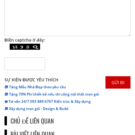
Điền captcha ở đây:
SỰ KIỆN ĐƯỢC YÊU THÍCH
🎁 Tặng Mẫu Nhà Đẹp theo yêu cầu
🎁 Tặng 70% Phí thiết kế nếu thi công nội thất trọn gói
☎️ Tư vấn 24/7 093 889 6767 Kiến trúc & Xây dựng
🎁 Xây dựng trọn gói - Design & Build
CHỦ ĐỀ LIÊN QUAN
BÀI VIẾT LIÊN QUAN