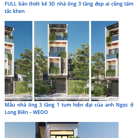
FULL bản thiết kế 3D nhà ống 3 tầng đẹp ai cũng tấm
tắc khen
Mẫu nhà ống 3 tầng 1 tum hiện đại của anh Ngọc ở
Long Biên – WEDO