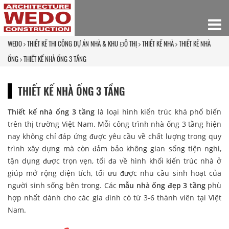
WEDO
THIẾT KẾ THI CÔNG DỰ ÁN NHÀ & KHU ĐÔ THỊ
THIẾT KẾ NHÀ
THIẾT KẾ NHÀ
ỐNG
THIẾT KẾ NHÀ ỐNG 3 TẦNG
THIẾT KẾ NHÀ ỐNG 3 TẦNG
Thiết kế nhà ống 3 tầng
là loại hình kiến trúc khá phổ biến
trên thị trường Việt Nam. Mỗi công trình nhà ống 3 tầng hiện
nay không chỉ đáp ứng được yêu cầu về chất lượng trong quy
trình xây dựng mà còn đảm bảo không gian sống tiện nghi,
tận dụng được trọn vẹn, tối đa về hình khối kiến trúc nhà ở
giúp mở rộng diện tích, tối ưu được nhu cầu sinh hoạt của
người sinh sống bên trong. Các
mẫu nhà ống đẹp 3 tầng
phù
hợp nhất dành cho các gia đình có từ 3-6 thành viên tại Việt
Nam.