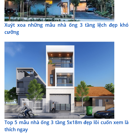
Xuýt xoa những mẫu nhà ống 3 tầng lệch đẹp khó
cưỡng
Top 5 mẫu nhà ống 3 tầng 5x18m đẹp lôi cuốn xem là
thích ngay