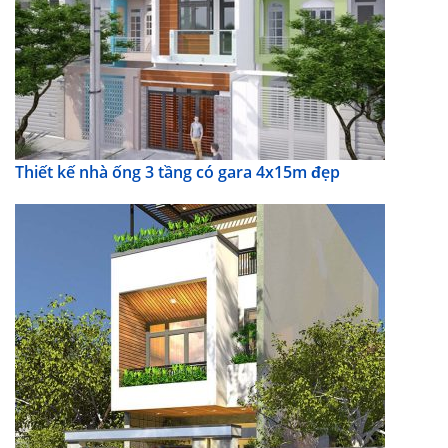
Thiết kế nhà ống 3 tầng có gara 4x15m đẹp