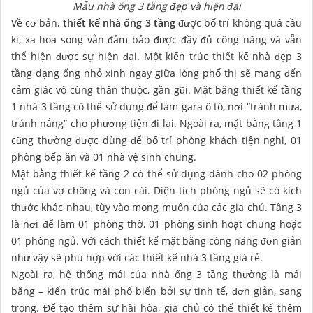
Mẫu nhà ống 3 tầng đẹp và hiện đại
Về cơ bản,
thiết kế nhà ống 3 tầng
được bố trí không quá cầu
kì, xa hoa song vẫn đảm bảo được đầy đủ công năng và vẫn
thể hiện được sự hiện đại. Một kiến trúc thiết kế nhà đẹp 3
tầng dạng ống nhỏ xinh ngay giữa lòng phố thị sẽ mang đến
cảm giác vô cùng thân thuộc, gần gũi. Mặt bằng thiết kế tầng
1 nhà 3 tầng có thể sử dụng để làm gara ô tô, nơi “tránh mưa,
tránh nắng” cho phương tiện đi lại. Ngoài ra, mặt bằng tầng 1
cũng thường được dùng để bố trí phòng khách tiện nghi, 01
phòng bếp ăn và 01 nhà vệ sinh chung.
Mặt bằng thiết kế tầng 2 có thể sử dụng dành cho 02 phòng
ngủ của vợ chồng và con cái. Diện tích phòng ngủ sẽ có kích
thước khác nhau, tùy vào mong muốn của các gia chủ. Tầng 3
là nơi để làm 01 phòng thờ, 01 phòng sinh hoạt chung hoặc
01 phòng ngủ. Với cách thiết kế mặt bằng công năng đơn giản
như vậy sẽ phù hợp với các thiết kế nhà 3 tầng giá rẻ.
Ngoài ra, hệ thống mái của nhà ống 3 tầng thường là mái
bằng – kiến trúc mái phổ biến bởi sự tinh tế, đơn giản, sang
trọng. Để tạo thêm sự hài hòa, gia chủ có thể thiết kế thêm