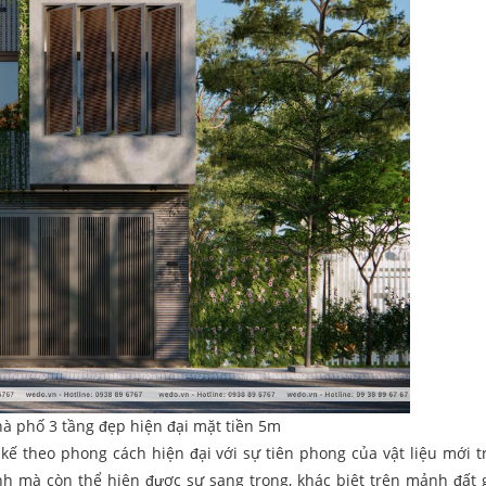
hà phố 3 tầng đẹp hiện đại mặt tiền 5m
 kế theo phong cách hiện đại với sự tiên phong của vật liệu mới t
h mà còn thể hiện được sự sang trọng, khác biệt trên mảnh đất 