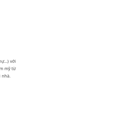
hự…) với
ẩm mỹ từ
ôi nhà.