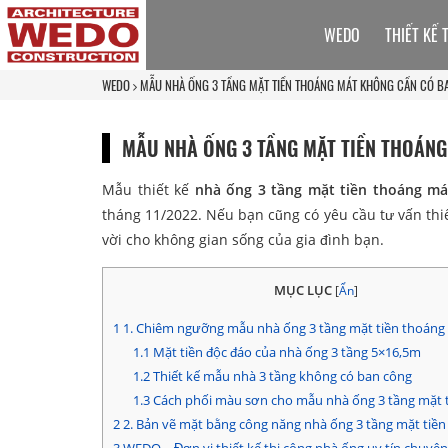
WEDO
THIẾT KẾ 
WEDO
MẪU NHÀ ỐNG 3 TẦNG MẶT TIỀN THOÁNG MÁT KHÔNG CẦN CÓ B
MẪU NHÀ ỐNG 3 TẦNG MẶT TIỀN THOÁN
Mẫu thiết kế
nhà ống 3 tầng mặt tiền thoáng má
tháng 11/2022. Nếu bạn cũng có yêu cầu tư vấn thiế
vời cho không gian sống của gia đình bạn.
MỤC LỤC
[
Ẩn
]
1
1. Chiêm ngưỡng mẫu nhà ống 3 tầng mặt tiền thoáng
1.1
Mặt tiền độc đáo của nhà ống 3 tầng 5×16,5m
1.2
Thiết kế mẫu nhà 3 tầng không có ban công
1.3
Cách phối màu sơn cho mẫu nhà ống 3 tầng mặt 
2
2. Bản vẽ mặt bằng công năng nhà ống 3 tầng mặt tiề