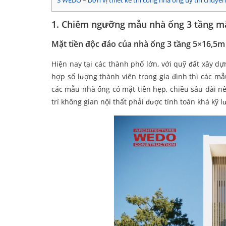
3
WEDO – Đơn vị thiết kế thi công nhà ống uy tín chuyê
1. Chiêm ngưỡng mẫu nhà ống 3 tầng mặ
Mặt tiền độc đáo của nhà ống 3 tầng 5×16,5m
Hiện nay tại các thành phố lớn, với quỹ đất xây 
hợp số lượng thành viên trong gia đình thì các m
các mẫu nhà ống có mặt tiền hẹp, chiều sâu dài nê
trí không gian nội thất phải được tính toán khá kỹ l