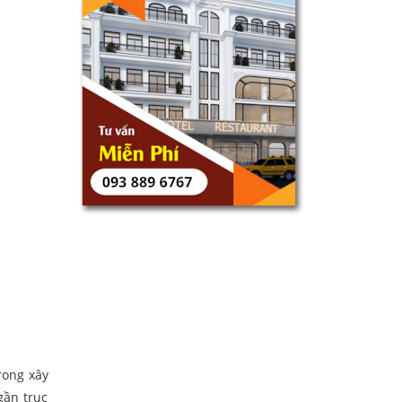
rong xây
gần trục