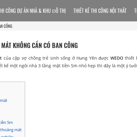
THI CÔNG DỰ ÁN NHÀ & KHU ĐÔ THỊ
THIẾT KẾ THI CÔNG NỘI THẤT
T
AN CÔNG
G MÁT KHÔNG CẦN CÓ BAN CÔNG
t
của cặp vợ chồng trẻ sinh sống ở Hưng Yên được
WEDO
thiết 
t kế một ngôi nhà 3 tầng mặt tiền 5m nhỏ hẹp thì đây là một ý tưở
 mát
tiền 5m
n thoáng mát