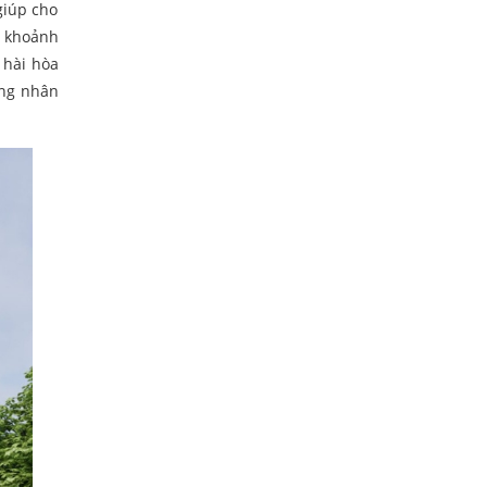
giúp cho
g khoảnh
 hài hòa
áng nhân