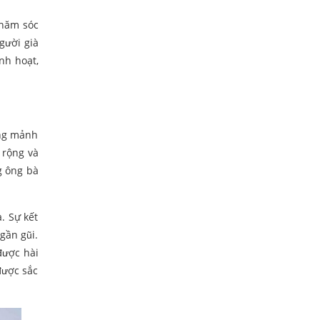
chăm sóc
gười già
nh hoạt,
ằng mảnh
 rộng và
g ông bà
. Sự kết
gần gũi.
được hài
được sắc