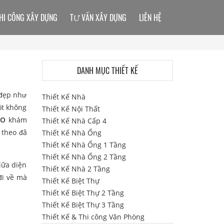
HI CÔNG XÂY DỰNG
TƯ VẤN XÂY DỰNG
LIÊN HỆ
DANH MỤC THIẾT KẾ
 đẹp như
Thiết Kế Nhà
ột không
Thiết Kế Nội Thất
DO
khám
Thiết Kế Nhà Cấp 4
 theo đã
Thiết Kế Nhà Ống
Thiết Kế Nhà Ống 1 Tầng
Thiết Kế Nhà Ống 2 Tầng
iữa diện
Thiết Kế Nhà 2 Tầng
đi về mà
Thiết Kế Biệt Thự
Thiết Kế Biệt Thự 2 Tầng
Thiết Kế Biệt Thự 3 Tầng
Thiết Kế & Thi công Văn Phòng