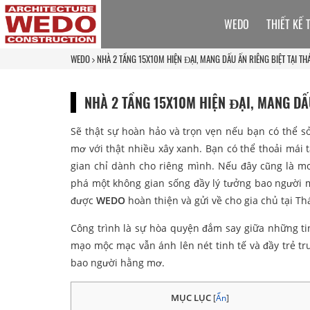
WEDO
THIẾT KẾ 
WEDO
NHÀ 2 TẦNG 15X10M HIỆN ĐẠI, MANG DẤU ẤN RIÊNG BIỆT TẠI TH
NHÀ 2 TẦNG 15X10M HIỆN ĐẠI, MANG DẤ
Sẽ thật sự hoàn hảo và trọn vẹn nếu bạn có thể s
mơ với thật nhiều xây xanh. Bạn có thể thoải mái
gian chỉ dành cho riêng mình. Nếu đây cũng là m
phá một không gian sống đầy lý tưởng bao người
được
WEDO
hoàn thiện và gửi về cho gia chủ tại Th
Công trình là sự hòa quyện đắm say giữa những tin
mạo mộc mạc vẫn ánh lên nét tinh tế và đầy trẻ t
bao người hằng mơ.
MỤC LỤC
[
Ẩn
]