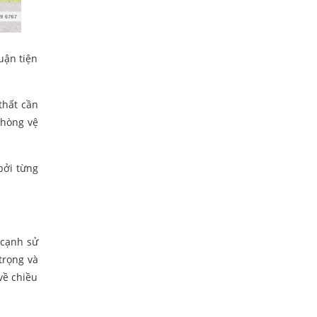
uận tiện
thất cần
phòng vệ
bởi từng
 cạnh sử
trọng và
về chiều