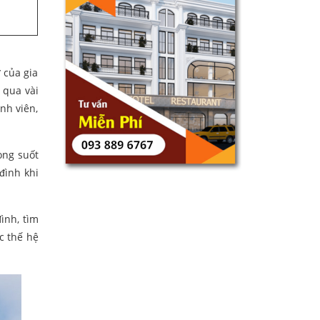
 của gia
 qua vài
nh viên,
ong suốt
đình khi
đình, tìm
ác thế hệ