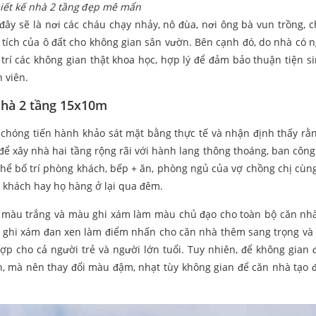
iết kế nhà 2 tầng đẹp mê mẩn
 đây sẽ là nơi các cháu chạy nhảy, nô đùa, nơi ông bà vun trồng, 
tích của ô đất cho không gian sân vườn. Bên cạnh đó, do nhà có n
trí các không gian thật khoa học, hợp lý để đảm bảo thuận tiện si
 viên.
 nhà 2 tầng 15x10m
 chóng tiến hành khảo sát mặt bằng thực tế và nhận định thấy r
 để xây nhà hai tầng rộng rãi với hành lang thông thoáng, ban công
thể bố trí phòng khách, bếp + ăn, phòng ngủ của vợ chồng chị cùn
 khách hay họ hàng ở lại qua đêm.
n màu trắng và màu ghi xám làm màu chủ đạo cho toàn bộ căn nhà
 ghi xám đan xen làm điểm nhấn cho căn nhà thêm sang trọng và 
ợp cho cả người trẻ và người lớn tuổi. Tuy nhiên, để không gian 
, mà nên thay đổi màu đậm, nhạt tùy không gian để căn nhà tạo 