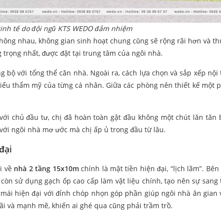
tinh tế do đội ngũ KTS WEDO đảm nhiệm
hông nhau, không gian sinh hoạt chung cũng sẽ rộng rãi hơn và th
 trọng nhất, được đặt tại trung tâm của ngôi nhà.
g bộ với tổng thể căn nhà. Ngoài ra, cách lựa chọn và sắp xếp nội 
 hiếu thẩm mỹ của từng cá nhân. Giữa các phòng nên thiết kế một 
với chủ đầu tư, chị đã hoàn toàn gật đầu không một chút lăn tăn 
 với ngôi nhà mơ ước mà chị ấp ủ trong đầu từ lâu.
đại
ời về
nhà 2 tầng 15x10m
chính là mặt tiền hiện đại, “lịch lãm”. Bên
 còn sử dụng gạch ốp cao cấp làm vật liệu chính, tạo nên sự sang 
ế mái hiện đại với đỉnh chóp nhọn góp phần giúp ngôi nhà ăn gian 
ãi và mạnh mẽ, khiến ai ghé qua cũng phải trầm trồ.