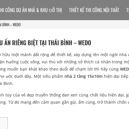
THI CÔNG DỰ ÁN NHÀ & KHU ĐÔ THỊ
THIẾT KẾ THI CÔNG NỘI THẤT
T
ÁI BÌNH – WEDO
U ẤN RIÊNG BIỆT TẠI THÁI BÌNH – WEDO
ở hữu một mảnh đất rộng để thiết kế, xây dựng lên một ngôi nhà
 tận hưởng cuộc sống, vui thú với những sở thích cá nhân trong m
ong muốn bạn khát khao theo đuổi để chạm tới thì hãy cùng
WE
 mơ ước dưới đây. Một siêu phẩm
nhà 2 tầng 15x10m
hiện đại tiếp
ái Bình.
h túy của vẻ đẹp truyền thống đan xen cùng chất liệu hiện đại, g
rung. Từ đó mang đến cảm quan gần gũi, ấm cúng, trở thành chốn 