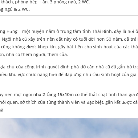
 khách, phòng bếp + ăn, 3 phòng ngủ, 2 WC.
ng ngủ & 2 WC.
ông Hưng – một huyện nằm ở trung tâm tỉnh Thái Bình, đây là nơi ở
. Ngôi nhà cũ xây trên nền đất này có tuổi đời hơn 50 năm, đã trải
 cũng không được khép kín, gây bất tiện cho sinh hoạt của các thà
 con, nhà có thêm người, thêm của.
– gia chủ của công trình quyết định phá dỡ căn nhà cũ đã gắn bó tr
hiều khu vực chức năng hơn để đáp ứng nhu cầu sinh hoạt của gia 
ây nên một ngôi
nhà 2 tầng 15x10m
có thể thắt chặt tình thân gia 
thói quen, sở thích của từng thành viên và đặc biệt, gắn kết được c
hà.