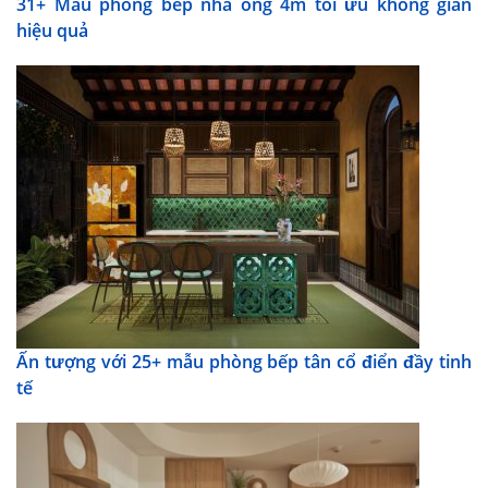
31+ Mẫu phòng bếp nhà ống 4m​ tối ưu không gian
hiệu quả
Ấn tượng với 25+ mẫu phòng bếp tân cổ điển​​​​ đầy tinh
tế