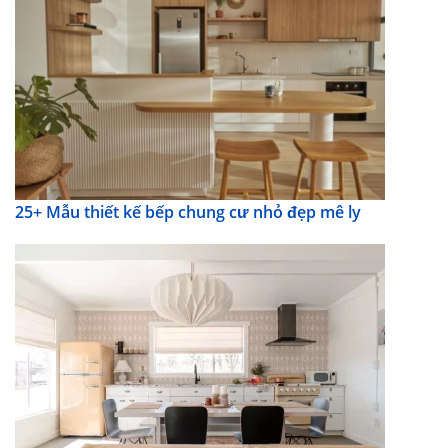
25+ Mẫu thiết kế bếp chung cư nhỏ đẹp mê ly