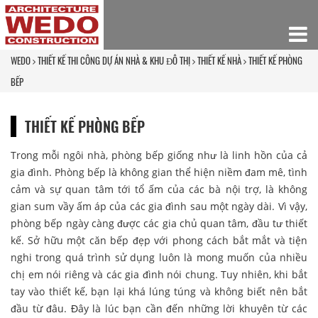
WEDO
THIẾT KẾ THI CÔNG DỰ ÁN NHÀ & KHU ĐÔ THỊ
THIẾT KẾ NHÀ
THIẾT KẾ PHÒNG
BẾP
THIẾT KẾ PHÒNG BẾP
Trong mỗi ngôi nhà, phòng bếp giống như là linh hồn của cả
gia đình. Phòng bếp là không gian thể hiện niềm đam mê, tình
cảm và sự quan tâm tới tổ ấm của các bà nội trợ, là không
gian sum vầy ấm áp của các gia đình sau một ngày dài. Vì vậy,
phòng bếp ngày càng được các gia chủ quan tâm, đầu tư thiết
kế. Sở hữu một căn bếp đẹp với phong cách bắt mắt và tiện
nghi trong quá trình sử dụng luôn là mong muốn của nhiều
chị em nói riêng và các gia đình nói chung. Tuy nhiên, khi bắt
tay vào thiết kế, bạn lại khá lúng túng và không biết nên bắt
đầu từ đâu. Đây là lúc bạn cần đến những lời khuyên từ các