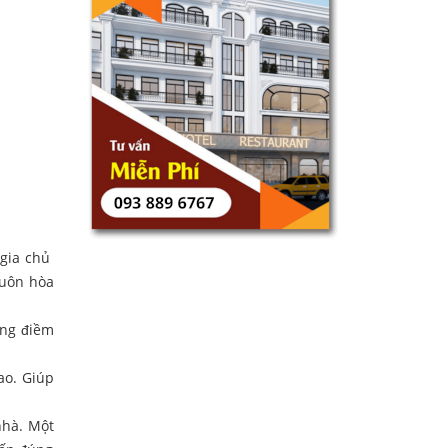
 gia chủ
luôn hòa
ững điềm
ao. Giúp
nhà. Một