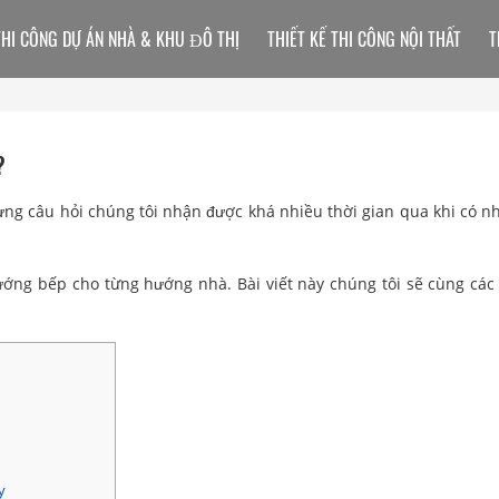
THI CÔNG DỰ ÁN NHÀ & KHU ĐÔ THỊ
THIẾT KẾ THI CÔNG NỘI THẤT
T
?
ưng câu hỏi chúng tôi nhận được khá nhiều thời gian qua khi có n
hướng bếp cho từng hướng nhà. Bài viết này chúng tôi sẽ cùng các
y