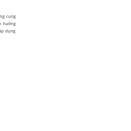
ừng cung
nh hướng
 áp dụng