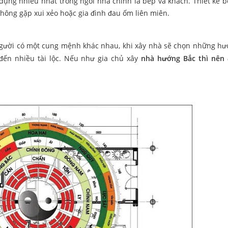
dụng nhiều nhất trong ngôi nhà chính là bếp và khách. Thiết kế 
không gặp xui xẻo hoặc gia đình đau ốm liên miên.
i người có một cung mệnh khác nhau, khi xây nhà sẽ chọn những h
đến nhiều tài lộc. Nếu như gia chủ xây
nhà hướng Bắc thì nên 