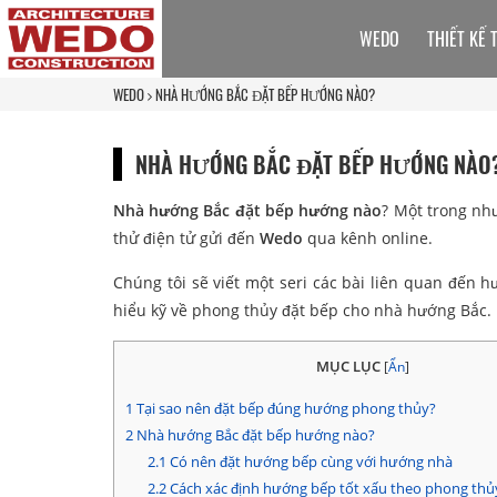
WEDO
THIẾT KẾ 
WEDO
NHÀ HƯỚNG BẮC ĐẶT BẾP HƯỚNG NÀO?
NHÀ HƯỚNG BẮC ĐẶT BẾP HƯỚNG NÀO
Nhà hướng Bắc đặt bếp hướng nào
? Một trong nh
thử điện tử gửi đến
Wedo
qua kênh online.
Chúng tôi sẽ viết một seri các bài liên quan đến 
hiểu kỹ về phong thủy đặt bếp cho nhà hướng Bắc.
MỤC LỤC
[
Ẩn
]
1
Tại sao nên đặt bếp đúng hướng phong thủy?
2
Nhà hướng Bắc đặt bếp hướng nào?
2.1
Có nên đặt hướng bếp cùng với hướng nhà
2.2
Cách xác định hướng bếp tốt xấu theo phong thủ