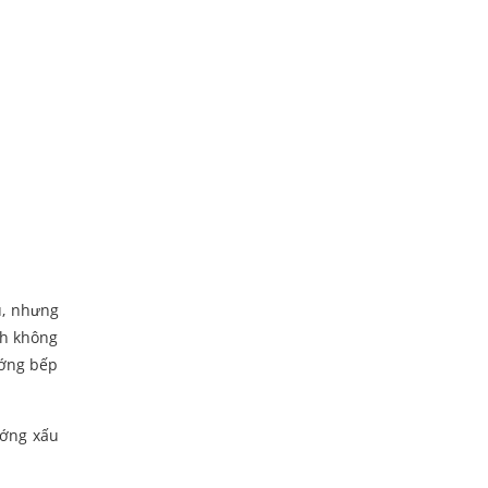
u, nhưng
nh không
ướng bếp
ướng xấu