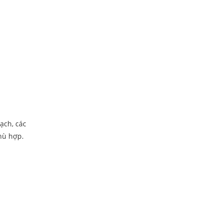
ạch, các
hù hợp.