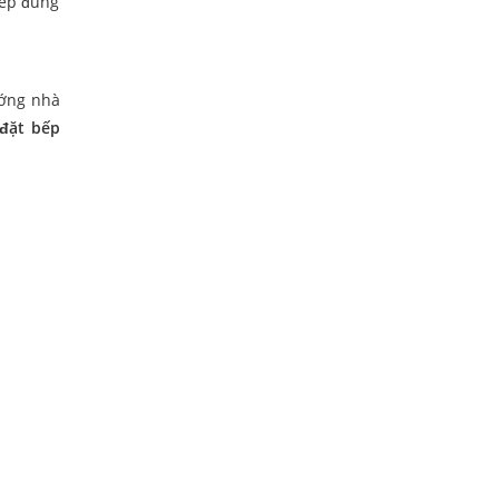
bếp đúng
ướng nhà
đặt bếp