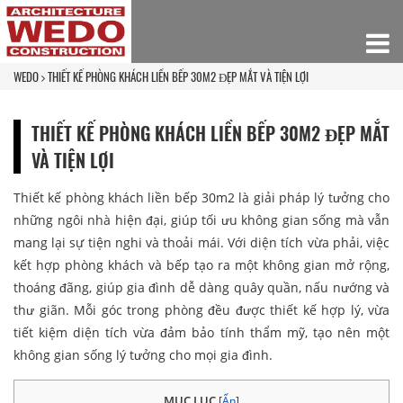
WEDO
THIẾT KẾ PHÒNG KHÁCH LIỀN BẾP 30M2 ĐẸP MẮT VÀ TIỆN LỢI
THIẾT KẾ PHÒNG KHÁCH LIỀN BẾP 30M2 ĐẸP MẮT
VÀ TIỆN LỢI
Thiết kế phòng khách liền bếp 30m2 là giải pháp lý tưởng cho
những ngôi nhà hiện đại, giúp tối ưu không gian sống mà vẫn
mang lại sự tiện nghi và thoải mái. Với diện tích vừa phải, việc
kết hợp phòng khách và bếp tạo ra một không gian mở rộng,
thoáng đãng, giúp gia đình dễ dàng quây quần, nấu nướng và
thư giãn. Mỗi góc trong phòng đều được thiết kế hợp lý, vừa
tiết kiệm diện tích vừa đảm bảo tính thẩm mỹ, tạo nên một
không gian sống lý tưởng cho mọi gia đình.
MỤC LỤC
[
Ẩn
]