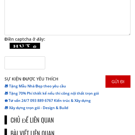
Điền captcha ở đây:
SỰ KIỆN ĐƯỢC YÊU THÍCH
🎁 Tặng Mẫu Nhà Đẹp theo yêu cầu
🎁 Tặng 70% Phí thiết kế nếu thi công nội thất trọn gói
☎️ Tư vấn 24/7 093 889 6767 Kiến trúc & Xây dựng
🎁 Xây dựng trọn gói - Design & Build
CHỦ ĐỀ LIÊN QUAN
BÀI VIẾT LIÊN QUAN