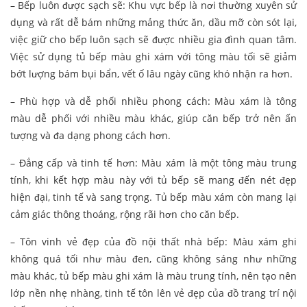
– Bếp luôn được sạch sẽ: Khu vực bếp là nơi thường xuyên sử
dụng và rất dễ bám những mảng thức ăn, dầu mỡ còn sót lại,
việc giữ cho bếp luôn sạch sẽ được nhiều gia đình quan tâm.
Việc sử dụng tủ bếp màu ghi xám với tông màu tối sẽ giảm
bớt lượng bám bụi bẩn, vết ố lâu ngày cũng khó nhận ra hơn.
– Phù hợp và dễ phối nhiều phong cách: Màu xám là tông
màu dễ phối với nhiều màu khác, giúp căn bếp trở nên ấn
tượng và đa dạng phong cách hơn.
– Đẳng cấp và tinh tế hơn: Màu xám là một tông màu trung
tính, khi kết hợp màu này với tủ bếp sẽ mang đến nét đẹp
hiện đại, tinh tế và sang trọng. Tủ bếp màu xám còn mang lại
cảm giác thông thoáng, rộng rãi hơn cho căn bếp.
– Tôn vinh vẻ đẹp của đồ nội thất nhà bếp:
Màu xám ghi
không quá tối như màu đen, cũng không sáng như những
màu khác, tủ bếp màu ghi xám là màu trung tính, nên tạo nên
lớp nền nhẹ nhàng, tinh tế tôn lên vẻ đẹp của đồ trang trí nội