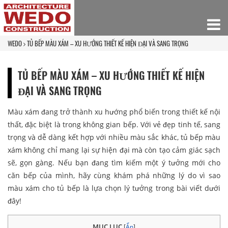
WEDO
TỦ BẾP MÀU XÁM – XU HƯỚNG THIẾT KẾ HIỆN ĐẠI VÀ SANG TRỌNG
TỦ BẾP MÀU XÁM – XU HƯỚNG THIẾT KẾ HIỆN
ĐẠI VÀ SANG TRỌNG
Màu xám đang trở thành xu hướng phổ biến trong thiết kế nội
thất, đặc biệt là trong không gian bếp. Với vẻ đẹp tinh tế, sang
trọng và dễ dàng kết hợp với nhiều màu sắc khác, tủ bếp màu
xám không chỉ mang lại sự hiện đại mà còn tạo cảm giác sạch
sẽ, gọn gàng. Nếu bạn đang tìm kiếm một ý tưởng mới cho
căn bếp của mình, hãy cùng khám phá những lý do vì sao
màu xám cho tủ bếp là lựa chọn lý tưởng trong bài viết dưới
đây!
MỤC LỤC
[
Ẩn
]