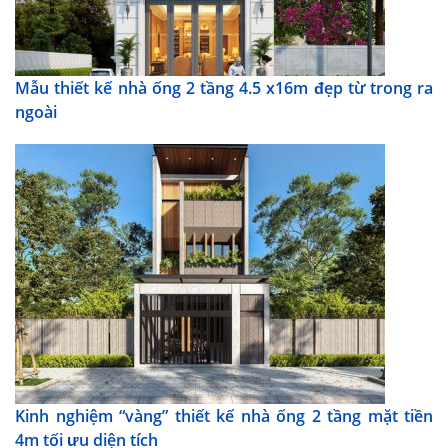
Mẫu thiết kế nhà ống 2 tầng 4.5 x16m đẹp từ trong ra
ngoài
Kinh nghiệm “vàng” thiết kế nhà ống 2 tầng mặt tiền
4m tối ưu diện tích