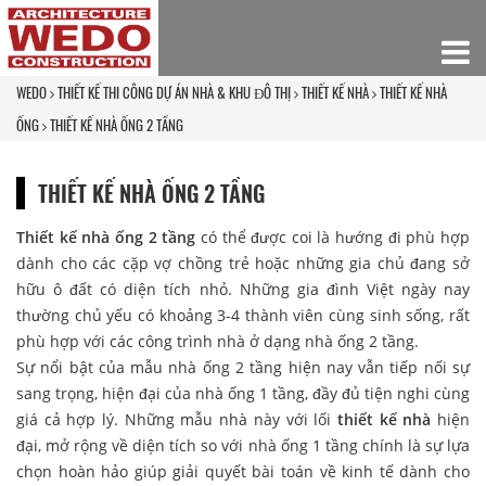
WEDO
THIẾT KẾ THI CÔNG DỰ ÁN NHÀ & KHU ĐÔ THỊ
THIẾT KẾ NHÀ
THIẾT KẾ NHÀ
ỐNG
THIẾT KẾ NHÀ ỐNG 2 TẦNG
THIẾT KẾ NHÀ ỐNG 2 TẦNG
Thiết kế nhà ống 2 tầng
có thể được coi là hướng đi phù hợp
dành cho các cặp vợ chồng trẻ hoặc những gia chủ đang sở
hữu ô đất có diện tích nhỏ. Những gia đình Việt ngày nay
thường chủ yếu có khoảng 3-4 thành viên cùng sinh sống, rất
phù hợp với các công trình nhà ở dạng nhà ống 2 tầng.
Sự nổi bật của mẫu nhà ống 2 tầng hiện nay vẫn tiếp nối sự
sang trọng, hiện đại của nhà ống 1 tầng, đầy đủ tiện nghi cùng
giá cả hợp lý. Những mẫu nhà này với lối
thiết kế nhà
hiện
đại, mở rộng về diện tích so với nhà ống 1 tầng chính là sự lựa
chọn hoàn hảo giúp giải quyết bài toán về kinh tế dành cho