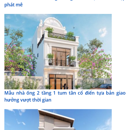
phát mê
Mẫu nhà ống 2 tầng 1 tum tân cổ điển tựa bản giao
hưởng vượt thời gian