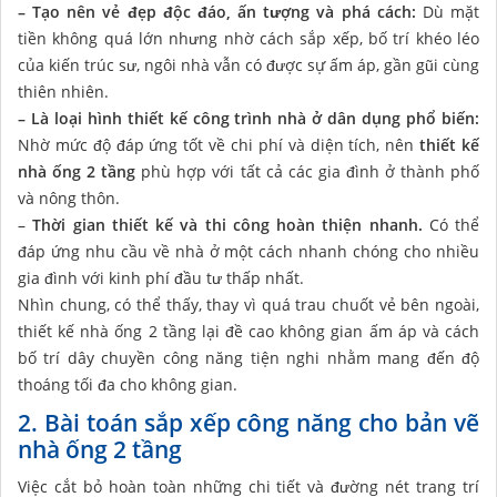
– Tạo nên vẻ đẹp độc đáo, ấn tượng và phá cách:
Dù mặt
tiền không quá lớn nhưng nhờ cách sắp xếp, bố trí khéo léo
của kiến trúc sư, ngôi nhà vẫn có được sự ấm áp, gần gũi cùng
thiên nhiên.
– Là loại hình thiết kế công trình nhà ở dân dụng phổ biến:
Nhờ mức độ đáp ứng tốt về chi phí và diện tích, nên
thiết kế
nhà ống 2 tầng
phù hợp với tất cả các gia đình ở thành phố
và nông thôn.
–
Thời gian thiết kế và thi công hoàn thiện nhanh.
Có thể
đáp ứng nhu cầu về nhà ở một cách nhanh chóng cho nhiều
gia đình với kinh phí đầu tư thấp nhất.
Nhìn chung, có thể thấy, thay vì quá trau chuốt vẻ bên ngoài,
thiết kế nhà ống 2 tầng lại đề cao không gian ấm áp và cách
bố trí dây chuyền công năng tiện nghi nhằm mang đến độ
thoáng tối đa cho không gian.
2. Bài toán sắp xếp công năng cho bản vẽ
nhà ống 2 tầng
Việc cắt bỏ hoàn toàn những chi tiết và đường nét trang trí