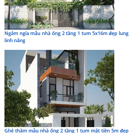
Ngắm ngía mẫu nhà ống 2 tầng 1 tum 5x16m đẹp lung
linh nắng
Ghé thăm mẫu nhà ống 2 tầng 1 tum mặt tiền 5m đẹp