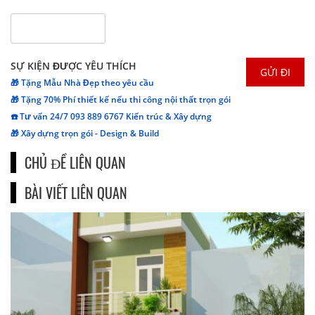
SỰ KIỆN ĐƯỢC YÊU THÍCH
🎁 Tặng Mẫu Nhà Đẹp theo yêu cầu
🎁 Tặng 70% Phí thiết kế nếu thi công nội thất trọn gói
☎️ Tư vấn 24/7 093 889 6767 Kiến trúc & Xây dựng
🎁 Xây dựng trọn gói - Design & Build
CHỦ ĐỀ LIÊN QUAN
BÀI VIẾT LIÊN QUAN