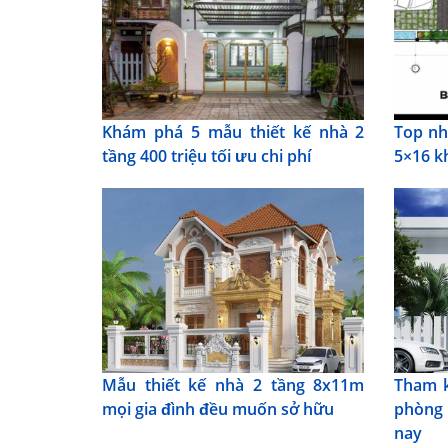
Khám phá 5 mẫu thiết kế nhà 2
Top nh
tầng 400 triệu tối ưu chi phí
5×16 k
Mẫu thiết kế nhà 2 tầng 8x11m
Tham k
mọi gia đình đều muốn sở hữu
phòng
nay