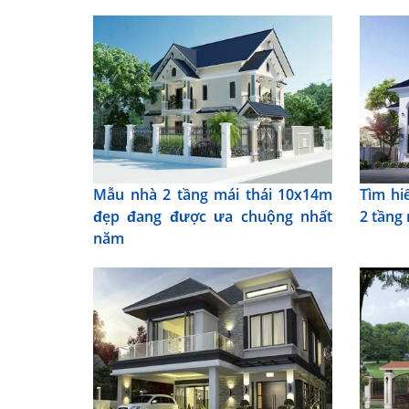
Mẫu nhà 2 tầng mái thái 10x14m
Tìm hi
đẹp đang được ưa chuộng nhất
2 tầng
năm