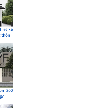
hiết kế
g thôn
ôn 200
g?