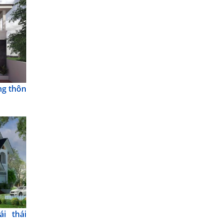
ng thôn
i thái