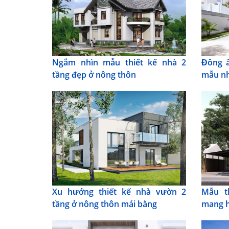
Ngắm nhìn mẫu thiết kế nhà 2
Đông ấ
tầng đẹp ở nông thôn
mẫu nh
Xu hướng thiết kế nhà vườn 2
Mẫu t
tầng ở nông thôn mái bằng
mang h