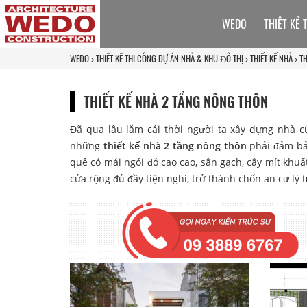
WEDO
THIẾT KẾ 
WEDO
THIẾT KẾ THI CÔNG DỰ ÁN NHÀ & KHU ĐÔ THỊ
THIẾT KẾ NHÀ
TH
THIẾT KẾ NHÀ 2 TẦNG NÔNG THÔN
Đã qua lâu lắm cái thời người ta xây dựng nhà 
những
thiết kế nhà 2 tầng nông thôn
phải đảm bảo
quê có mái ngói đỏ cao cao, sân gạch, cây mít khuất
cửa rộng đủ đầy tiện nghi, trở thành chốn an cư lý t