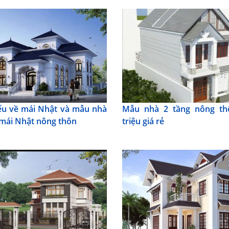
ểu về mái Nhật và mẫu nhà
Mẫu nhà 2 tầng nông th
 mái Nhật nông thôn
triệu giá rẻ