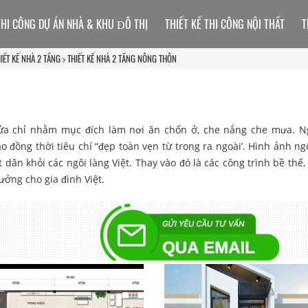
THI CÔNG DỰ ÁN NHÀ & KHU ĐÔ THỊ
THIẾT KẾ THI CÔNG NỘI THẤT
T
IẾT KẾ NHÀ 2 TẦNG
THIẾT KẾ NHÀ 2 TẦNG NÔNG THÔN
cửa chỉ nhằm mục đích làm nơi ăn chốn ở, che nắng che mưa. N
 đồng thời tiêu chí “đẹp toàn vẹn từ trong ra ngoài’. Hình ảnh ng
 dân khỏi các ngôi làng Việt. Thay vào đó là các công trình bề thế,
ưởng cho gia đình Việt.