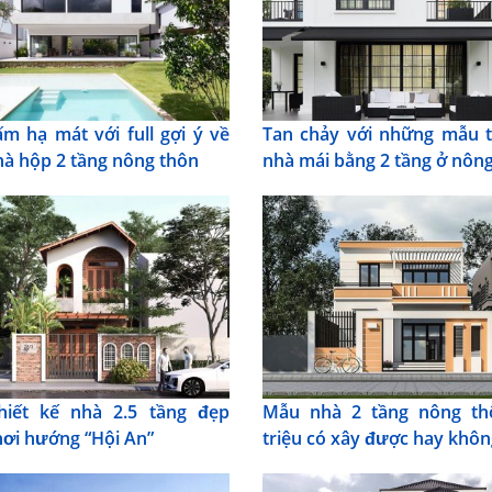
m hạ mát với full gợi ý về
Tan chảy với những mẫu t
à hộp 2 tầng nông thôn
nhà mái bằng 2 tầng ở nôn
hiết kế nhà 2.5 tầng đẹp
Mẫu nhà 2 tầng nông th
ơi hướng “Hội An”
triệu có xây được hay khôn