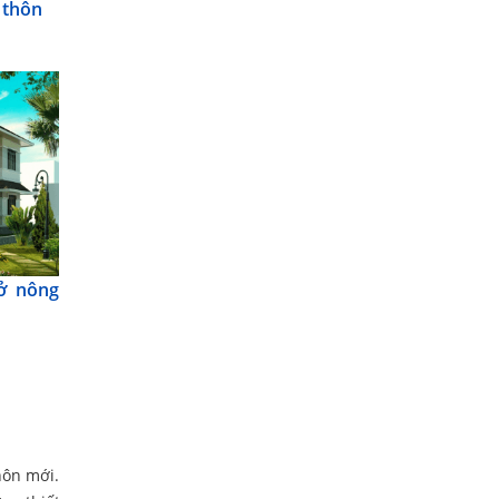
 thôn
 ở nông
hôn mới.