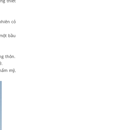
ng thiết
 nhiên cỏ
 một bầu
ng thôn.
ở.
thẩm mỹ,