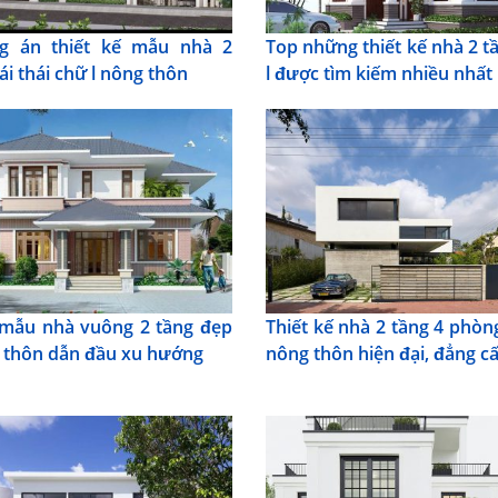
g án thiết kế mẫu nhà 2
Top những thiết kế nhà 2 t
ái thái chữ l nông thôn
l được tìm kiếm nhiều nhấ
mẫu nhà vuông 2 tầng đẹp
Thiết kế nhà 2 tầng 4 phòn
 thôn dẫn đầu xu hướng
nông thôn hiện đại, đẳng c