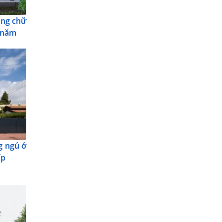
ầng chữ
t năm
g ngủ ở
ấp