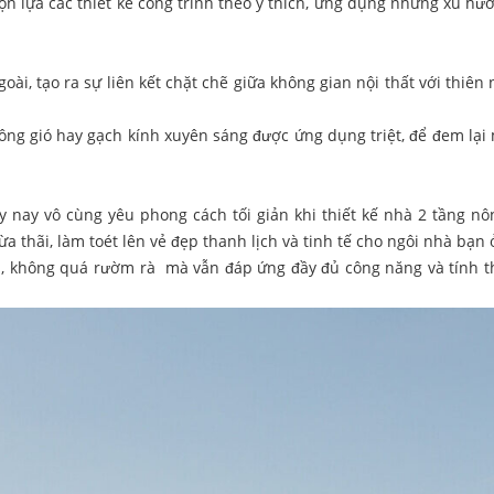
n lựa các thiết kế công trình theo ý thích, ứng dụng những xu hướ
oài, tạo ra sự liên kết chặt chẽ giữa không gian nội thất với thiên
bông gió hay gạch kính xuyên sáng được ứng dụng triệt, để đem lại
ày nay vô cùng yêu phong cách tối giản khi thiết kế nhà 2 tầng nô
hừa thãi, làm toét lên vẻ đẹp thanh lịch và tinh tế cho ngôi nhà bạn 
ản, không quá rườm rà mà vẫn đáp ứng đầy đủ công năng và tính 