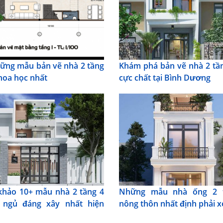
ững mẫu bản vẽ nhà 2 tầng
Khám phá bản vẽ nhà 2 tầ
hoa học nhất
cực chất tại Bình Dương
hảo 10+ mẫu nhà 2 tầng 4
Những mẫu nhà ống 2 
 ngủ đáng xây nhất hiện
nông thôn nhất định phải 