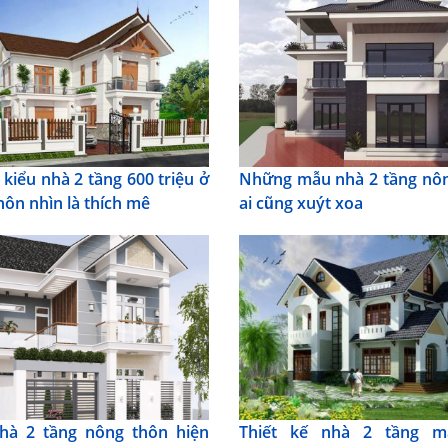
kiểu nhà 2 tầng 600 triệu ở
Những mẫu nhà 2 tầng nô
hôn nhìn là thích mê
ai cũng xuýt xoa
hà 2 tầng nông thôn hiện
Thiết kế nhà 2 tầng má