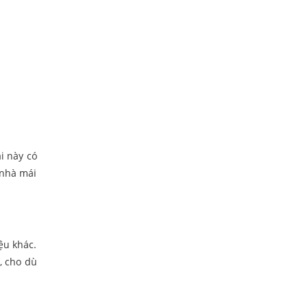
i này có
 nhà mái
ệu khác.
, cho dù