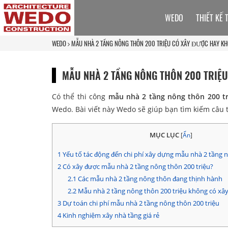
WEDO
THIẾT KẾ 
WEDO
MẪU NHÀ 2 TẦNG NÔNG THÔN 200 TRIỆU CÓ XÂY ĐƯỢC HAY K
MẪU NHÀ 2 TẦNG NÔNG THÔN 200 TRIỆ
Có thể thi công
mẫu nhà 2 tầng nông thôn 200 tr
Wedo. Bài viết này Wedo sẽ giúp bạn tìm kiếm câu t
MỤC LỤC
[
Ẩn
]
1
Yếu tố tác động đến chi phí xây dựng mẫu nhà 2 tầng n
2
Có xây được mẫu nhà 2 tầng nông thôn 200 triệu?
2.1
Các mẫu nhà 2 tầng nông thôn đang thịnh hành
2.2
Mẫu nhà 2 tầng nông thôn 200 triệu không có xâ
3
Dự toán chi phí mẫu nhà 2 tầng nông thôn 200 triệu
4
Kinh nghiệm xây nhà tầng giá rẻ