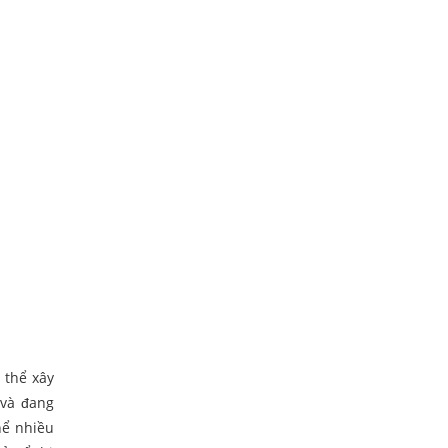
ó thể xây
 và đang
hể nhiều