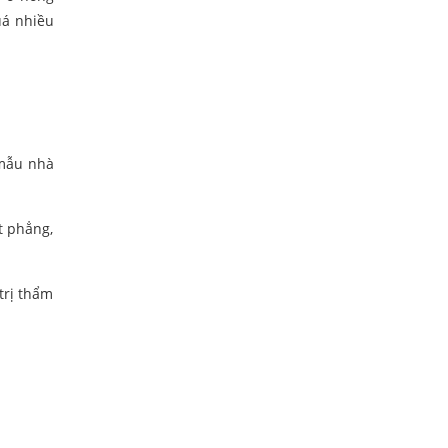
uá nhiều
 mẫu nhà
t phẳng,
trị thẩm