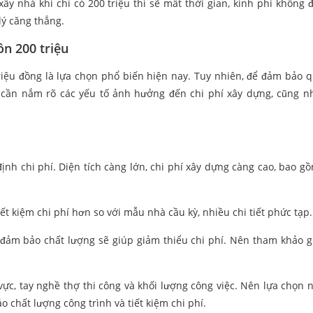
y nhà khi chỉ có 200 triệu thì sẽ mất thời gian, kinh phí không đ
lý căng thẳng.
ôn 200 triệu
riệu đồng là lựa chọn phổ biến hiện nay. Tuy nhiên, để đảm bảo q
ạn cần nắm rõ các yếu tố ảnh hưởng đến chi phí xây dựng, cũng n
ịnh chi phí. Diện tích càng lớn, chi phí xây dựng càng cao, bao gồ
iết kiệm chi phí hơn so với mẫu nhà cầu kỳ, nhiều chi tiết phức tạp.
đảm bảo chất lượng sẽ giúp giảm thiểu chi phí. Nên tham khảo gi
ực, tay nghề thợ thi công và khối lượng công việc. Nên lựa chọn 
o chất lượng công trình và tiết kiệm chi phí.