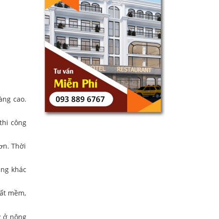
àng cao.
thi công
ơn. Thời
ũng khác
đất mềm,
y ở nông