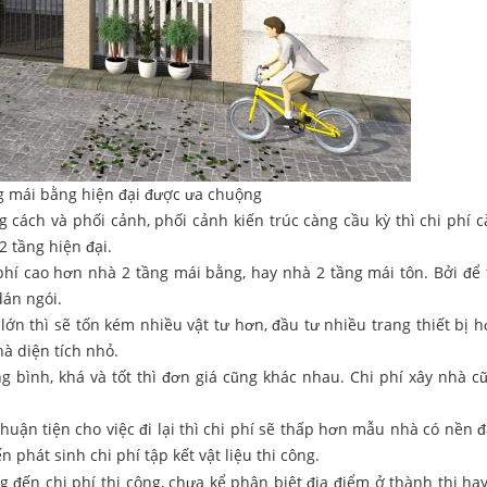
 mái bằng hiện đại được ưa chuộng
cách và phối cảnh, phối cảnh kiến trúc càng cầu kỳ thì chi phí c
 tầng hiện đại.
phí cao hơn nhà 2 tầng mái bằng, hay nhà 2 tầng mái tôn. Bởi để 
dán ngói.
lớn thì sẽ tốn kém nhiều vật tư hơn, đầu tư nhiều trang thiết bị h
hà diện tích nhỏ.
ng bình, khá và tốt thì đơn giá cũng khác nhau. Chi phí xây nhà c
thuận tiện cho việc đi lại thì chi phí sẽ thấp hơn mẫu nhà có nền 
n phát sinh chi phí tập kết vật liệu thi công.
 đến chi phí thi công, chưa kể phân biệt địa điểm ở thành thị ha