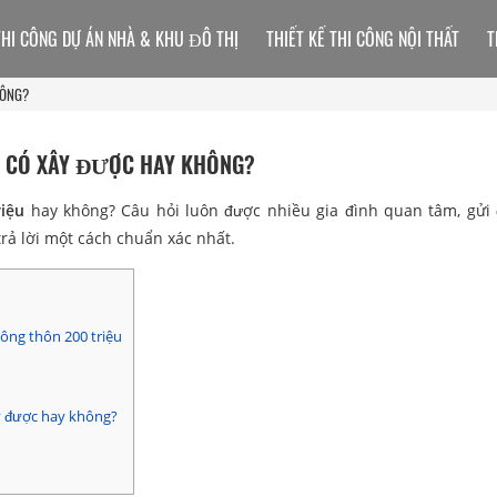
THI CÔNG DỰ ÁN NHÀ & KHU ĐÔ THỊ
THIẾT KẾ THI CÔNG NỘI THẤT
T
HÔNG?
U CÓ XÂY ĐƯỢC HAY KHÔNG?
iệu
hay không? Câu hỏi luôn được nhiều gia đình quan tâm, gửi
rả lời một cách chuẩn xác nhất.
ông thôn 200 triệu
y được hay không?