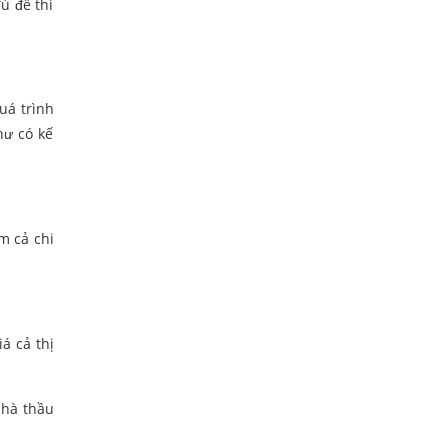
ủ để thi
uá trình
hư có kế
m cả chi
á cả thị
nhà thầu