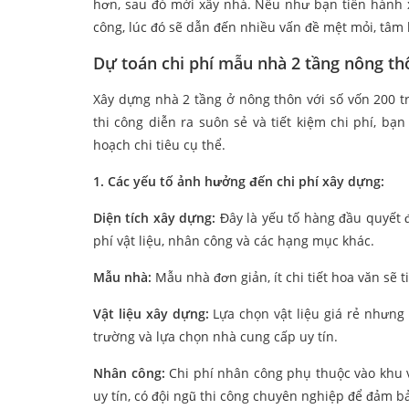
hơn, sau đó mới xây nhà. Nếu như bạn tiến hành xâ
công, lúc đó sẽ dẫn đến nhiều vấn đề mệt mỏi, tâm 
Dự toán chi phí mẫu nhà 2 tầng nông th
Xây dựng nhà 2 tầng ở nông thôn với số vốn 200 t
thi công diễn ra suôn sẻ và tiết kiệm chi phí, b
hoạch chi tiêu cụ thể.
1. Các yếu tố ảnh hưởng đến chi phí xây dựng:
Diện tích xây dựng:
Đây là yếu tố hàng đầu quyết đ
phí vật liệu, nhân công và các hạng mục khác.
Mẫu nhà:
Mẫu nhà đơn giản, ít chi tiết hoa văn sẽ t
Vật liệu xây dựng:
Lựa chọn vật liệu giá rẻ nhưng 
trường và lựa chọn nhà cung cấp uy tín.
Nhân công:
Chi phí nhân công phụ thuộc vào khu v
uy tín, có đội ngũ thi công chuyên nghiệp để đảm bả