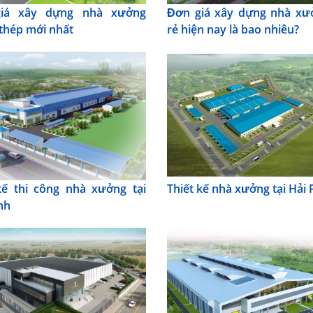
iá xây dựng nhà xưởng
Đơn giá xây dựng nhà xư
thép mới nhất
rẻ hiện nay là bao nhiêu?
kế thi công nhà xưởng tại
Thiết kế nhà xưởng tại Hải
nh