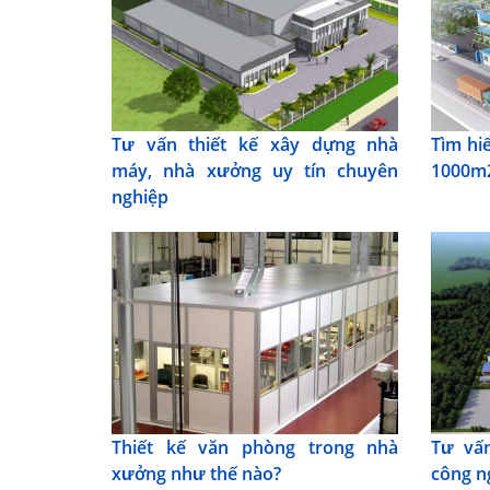
Tư vấn thiết kế xây dựng nhà
Tìm hi
máy, nhà xưởng uy tín chuyên
1000m2
nghiệp
Thiết kế văn phòng trong nhà
Tư vấ
xưởng như thế nào?
công n