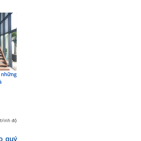
 những
à
trình độ
o quý