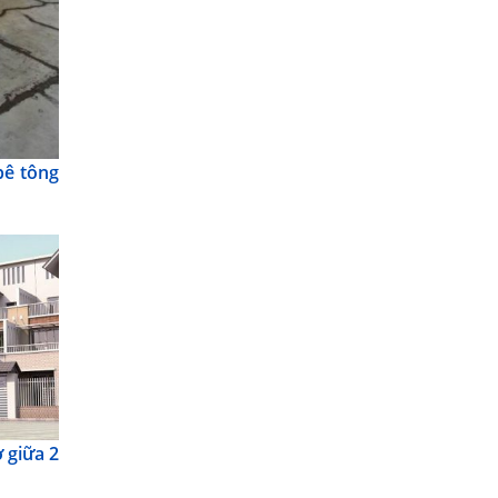
bê tông
 giữa 2