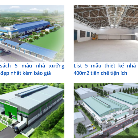
sách 5 mẫu nhà xưởng
List 5 mẫu thiết kế nhà
đẹp nhất kèm báo giá
400m2 tiền chế tiện ích