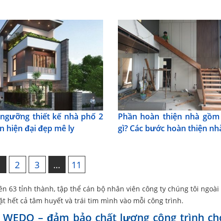
ngưỡng thiết kế nhà phố 2
Phần hoàn thiện nhà gồm
n hiện đại đẹp mê ly
gì? Các bước hoàn thiện nh
1
2
3
…
11
 63 tỉnh thành, tập thể cán bộ nhân viên công ty chúng tôi ngoài 
t hết cả tâm huyết và trái tim mình vào mỗi công trình.
a WEDO – đảm bảo chất lượng công trình ch