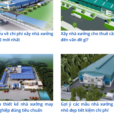
ểu về chi phí xây nhà xưởng
Xây nhà xưởng cho thuê cầ
 mới nhất
đến vấn đề gì?
n thiết kế nhà xưởng may
Gợi ý các mẫu nhà xưởng
ghiệp đúng tiêu chuẩn
nhỏ đẹp tiết kiệm chi phí