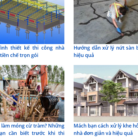
ình thiết kế thi công nhà
Hướng dẫn xử lý nứt sàn 
tiền chế trọn gói
hiệu quả
 làm móng cừ tràm? Những
Mách bạn cách xử lý khe hở
ạn cần biết trước khi thi
nhà đơn giản và hiệu quả