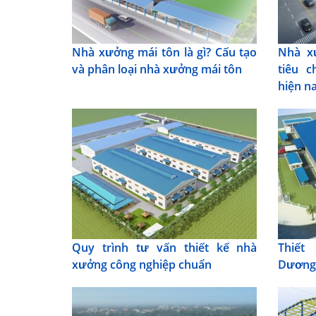
Nhà xưởng mái tôn là gì? Cấu tạo
Nhà x
và phân loại nhà xưởng mái tôn
tiêu 
hiện n
Quy trình tư vấn thiết kế nhà
Thiết
xưởng công nghiệp chuẩn
Dươn