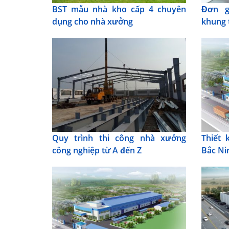
BST mẫu nhà kho cấp 4 chuyên
Đơn g
dụng cho nhà xưởng
khung 
Quy trình thi công nhà xưởng
Thiết 
công nghiệp từ A đến Z
Bắc Ni