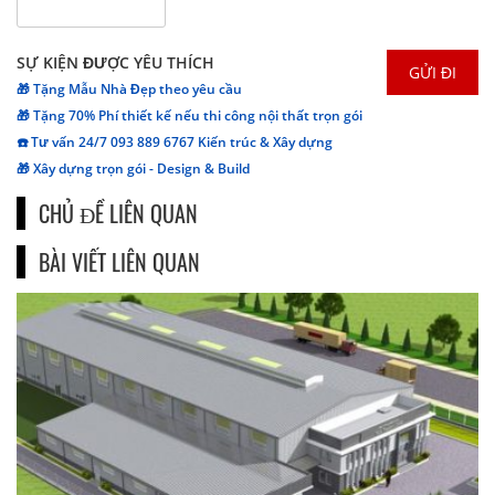
SỰ KIỆN ĐƯỢC YÊU THÍCH
🎁 Tặng Mẫu Nhà Đẹp theo yêu cầu
🎁 Tặng 70% Phí thiết kế nếu thi công nội thất trọn gói
☎️ Tư vấn 24/7 093 889 6767 Kiến trúc & Xây dựng
🎁 Xây dựng trọn gói - Design & Build
CHỦ ĐỀ LIÊN QUAN
BÀI VIẾT LIÊN QUAN