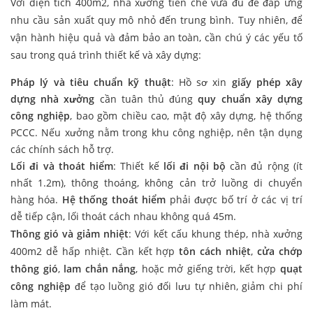
Với diện tích 400m2, nhà xưởng tiền chế vừa đủ để đáp ứng
nhu cầu sản xuất quy mô nhỏ đến trung bình. Tuy nhiên, để
vận hành hiệu quả và đảm bảo an toàn, cần chú ý các yếu tố
sau trong quá trình thiết kế và xây dựng:
Pháp lý và tiêu chuẩn kỹ thuật
: Hồ sơ xin
giấy phép xây
dựng nhà xưởng
cần tuân thủ đúng
quy chuẩn xây dựng
công nghiệp
, bao gồm chiều cao, mật độ xây dựng, hệ thống
PCCC. Nếu xưởng nằm trong khu công nghiệp, nên tận dụng
các chính sách hỗ trợ.
Lối đi và thoát hiểm
: Thiết kế
lối đi nội bộ
cần đủ rộng (ít
nhất 1.2m), thông thoáng, không cản trở luồng di chuyển
hàng hóa.
Hệ thống thoát hiểm
phải được bố trí ở các vị trí
dễ tiếp cận, lối thoát cách nhau không quá 45m.
Thông gió và giảm nhiệt
: Với kết cấu khung thép, nhà xưởng
400m2 dễ hấp nhiệt. Cần kết hợp
tôn cách nhiệt
,
cửa chớp
thông gió
,
lam chắn nắng
, hoặc mở giếng trời, kết hợp
quạt
công nghiệp
để tạo luồng gió đối lưu tự nhiên, giảm chi phí
làm mát.