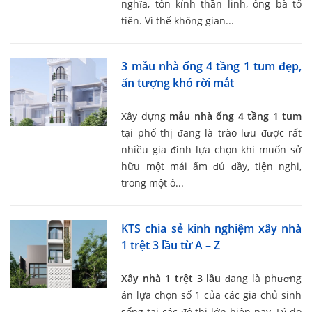
nghĩa, tôn kính thần linh, ông bà tổ
tiên. Vì thế không gian...
3 mẫu nhà ống 4 tầng 1 tum đẹp,
ấn tượng khó rời mắt
Xây dựng
mẫu nhà ống 4 tầng 1 tum
tại phố thị đang là trào lưu được rất
nhiều gia đình lựa chọn khi muốn sở
hữu một mái ấm đủ đầy, tiện nghi,
trong một ô...
KTS chia sẻ kinh nghiệm xây nhà
1 trệt 3 lầu từ A – Z
Xây nhà 1 trệt 3 lầu
đang là phương
án lựa chọn số 1 của các gia chủ sinh
sống tại các đô thị lớn hiện nay. Lý do