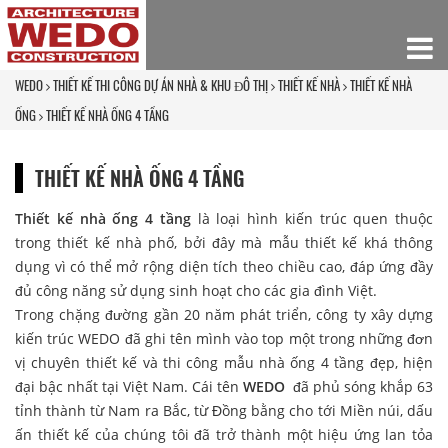
WEDO
THIẾT KẾ THI CÔNG DỰ ÁN NHÀ & KHU ĐÔ THỊ
THIẾT KẾ NHÀ
THIẾT KẾ NHÀ
ỐNG
THIẾT KẾ NHÀ ỐNG 4 TẦNG
THIẾT KẾ NHÀ ỐNG 4 TẦNG
Thiết kế nhà ống 4 tầng
là loại hình kiến trúc quen thuộc
trong thiết kế nhà phố, bởi đây mà mẫu thiết kế khá thông
dụng vì có thể mở rộng diện tích theo chiều cao, đáp ứng đầy
đủ công năng sử dụng sinh hoạt cho các gia đình Việt.
Trong chặng đường gần 20 năm phát triển, công ty xây dựng
kiến trúc WEDO đã ghi tên mình vào top một trong những đơn
vị chuyên thiết kế và thi công mẫu nhà ống 4 tầng đẹp, hiện
đại bậc nhất tại Việt Nam. Cái tên
WEDO
đã phủ sóng khắp 63
tỉnh thành từ Nam ra Bắc, từ Đồng bằng cho tới Miền núi, dấu
ấn thiết kế của chúng tôi đã trở thành một hiệu ứng lan tỏa