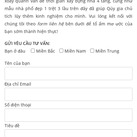
xoay quanh vấn đề thời gian xây dựng nhà 4 tầng, cũng như
mẫu nhà phố đẹp 1 trệt 3 lầu trên đây đã giúp Qúy gia chủ
tích lũy thêm kinh nghiệm cho mình. Vui lòng kết nối với
chúng tôi theo
form liên hệ
bên dưới để tổ ấm mơ ước của
bạn sớm thành hiện thực!
GỬI YÊU CẦU TƯ VẤN:
Bạn ở đâu
Miền Bắc
Miền Nam
Miền Trung
Tên của bạn
Địa chỉ Email
Số điện thoại
Tiêu đề