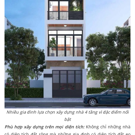
Nhiều gia đình lựa chọn xây dựng nhà 4 tầng vì đặc điểm nổi
bật
Phù hợp xây dựng trên mọi diện tích:
Không chỉ những nhà
có diện tích đất rộng mà những gia đình có diện tích đất eo