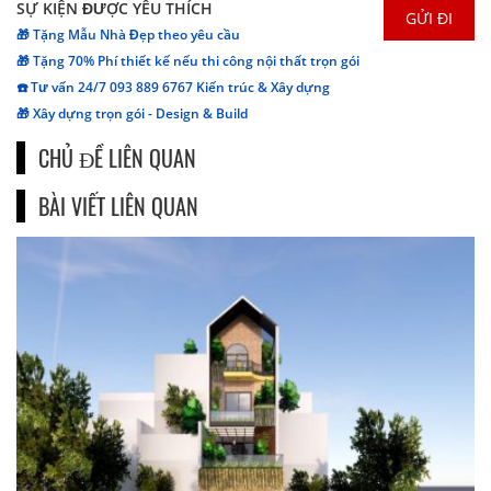
SỰ KIỆN ĐƯỢC YÊU THÍCH
🎁 Tặng Mẫu Nhà Đẹp theo yêu cầu
🎁 Tặng 70% Phí thiết kế nếu thi công nội thất trọn gói
☎️ Tư vấn 24/7 093 889 6767 Kiến trúc & Xây dựng
🎁 Xây dựng trọn gói - Design & Build
CHỦ ĐỀ LIÊN QUAN
BÀI VIẾT LIÊN QUAN