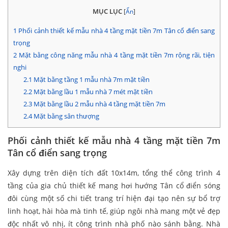
MỤC LỤC
[
Ẩn
]
1
Phối cảnh thiết kế mẫu nhà 4 tầng mặt tiền 7m Tân cổ điển sang
trọng
2
Mặt bằng công năng mẫu nhà 4 tầng mặt tiền 7m rộng rãi, tiện
nghi
2.1
Mặt bằng tầng 1 mẫu nhà 7m mặt tiền
2.2
Mặt bằng lầu 1 mẫu nhà 7 mét mặt tiền
2.3
Mặt bằng lầu 2 mẫu nhà 4 tầng mặt tiền 7m
2.4
Mặt bằng sân thượng
Phối cảnh thiết kế mẫu nhà 4 tầng mặt tiền 7m
Tân cổ điển sang trọng
Xây dựng trên diện tích đất 10x14m, tổng thể công trình 4
tầng của gia chủ thiết kế mang hơi hướng Tân cổ điển sóng
đôi cùng một số chi tiết trang trí hiện đại tạo nên sự bổ trợ
linh hoạt, hài hòa mà tinh tế, giúp ngôi nhà mang một vẻ đẹp
độc nhất vô nhị, ít công trình nhà phố nào sánh bằng. Nhà