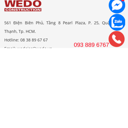
561 Điện Biên Phủ, Tầng 8 Pearl Plaza, P. 25, Quận Bình
Thạnh, Tp. HCM.
Hotline: 08 38 89 67 67
Email: wedojsc@wedo.vn
THIẾT KẾ
Nhà Cấp 4 Mái Thái
Mẫu Nhà Cấp 4 Có Gác Lửng
Nhà Cấp 4 Nông Thôn
Nhà 2 Tầng Mái Thái
Mẫu Nhà 2 Tầng Nông Thôn
Mẫu Nhà Ống Đẹp 3 Tầng
Mẫu Nhà 3 Tầng Đẹp Nhất