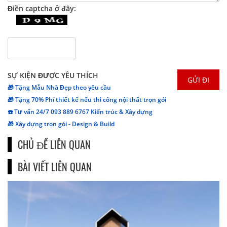
Điền captcha ở đây:
SỰ KIỆN ĐƯỢC YÊU THÍCH
🎁 Tặng Mẫu Nhà Đẹp theo yêu cầu
🎁 Tặng 70% Phí thiết kế nếu thi công nội thất trọn gói
☎️ Tư vấn 24/7 093 889 6767 Kiến trúc & Xây dựng
🎁 Xây dựng trọn gói - Design & Build
CHỦ ĐỀ LIÊN QUAN
BÀI VIẾT LIÊN QUAN