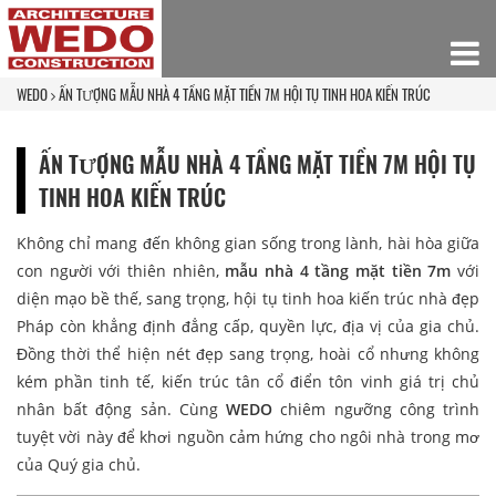
WEDO
ẤN TƯỢNG MẪU NHÀ 4 TẦNG MẶT TIỀN 7M HỘI TỤ TINH HOA KIẾN TRÚC
ẤN TƯỢNG MẪU NHÀ 4 TẦNG MẶT TIỀN 7M HỘI TỤ
TINH HOA KIẾN TRÚC
Không chỉ mang đến không gian sống trong lành, hài hòa giữa
con người với thiên nhiên,
mẫu nhà 4 tầng mặt tiền 7m
với
diện mạo bề thế, sang trọng, hội tụ tinh hoa kiến trúc nhà đẹp
Pháp còn khẳng định đẳng cấp, quyền lực, địa vị của gia chủ.
Đồng thời thể hiện nét đẹp sang trọng, hoài cổ nhưng không
kém phần tinh tế, kiến trúc tân cổ điển tôn vinh giá trị chủ
nhân bất động sản. Cùng
WEDO
chiêm ngưỡng công trình
tuyệt vời này để khơi nguồn cảm hứng cho ngôi nhà trong mơ
của Quý gia chủ.