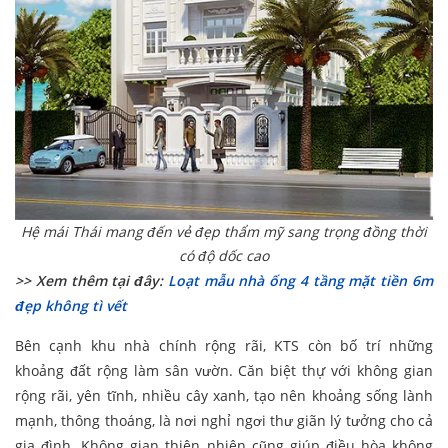
Hệ mái Thái mang đến vẻ đẹp thẩm mỹ sang trọng đồng thời
có độ dốc cao
>> Xem thêm tại đây:
Loạt mẫu nhà ống 4 tầng mặt tiền 6m
đẹp không tì vết
Bên cạnh khu nhà chính rộng rãi, KTS còn bố trí những
khoảng đất rộng làm sân vườn. Căn biệt thự với không gian
rộng rãi, yên tĩnh, nhiều cây xanh, tạo nên khoảng sống lành
mạnh, thông thoáng, là nơi nghỉ ngơi thư giãn lý tưởng cho cả
gia đình. Không gian thiên nhiên cũng giúp điều hòa không