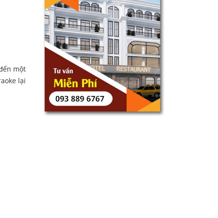
 đến một
aoke lại