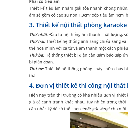
Phải có tiêu âm
Thiết kế tiêu âm nhằm giải tỏa nhanh chóng những
âm sẽ gồm có cao su non 1,3cm; xốp tiêu âm 4cm, bô
3. Thiết kế nội thất phòng karaok
Thứ nhất:
Đầu tư hệ thống âm thanh chất lượng, sốn
Thứ hai:
Thiết kế hệ thống ánh sáng chiếu sáng và 
thể hòa mình với ca từ và âm thanh một cách phiêu
Thứ ba:
Hệ thống thiết bị điện cần đảm bảo đáp ứn
bị gián đoạn.
Thứ tư:
Thiết kế hệ thống phòng cháy chữa cháy hi
thác.
4. Đơn vị thiết kế thi công nội thấ
Hiện nay trên thị trường có khá nhiều đơn vị thiết
giá cả cạnh tranh khác nhau, tuy nhiên trong thời
cân nhắc kỹ để có thể chọn
“mặt gửi vàng”
cho một c