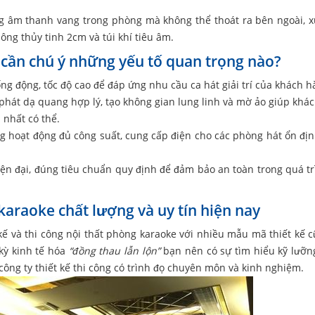
 âm thanh vang trong phòng mà không thể thoát ra bên ngoài, xử
ng thủy tinh 2cm và túi khí tiêu âm.
e cần chú ý những yếu tố quan trọng nào?
g động, tốc độ cao để đáp ứng nhu cầu ca hát giải trí của khách h
phát dạ quang hợp lý, tạo không gian lung linh và mờ ảo giúp khác
 nhất có thể.
g hoạt động đủ công suất, cung cấp điện cho các phòng hát ổn đị
ện đại, đúng tiêu chuẩn quy định để đảm bảo an toàn trong quá tr
t karaoke chất lượng và uy tín hiện nay
 kế và thi công nội thất phòng karaoke với nhiều mẫu mã thiết kế 
 kỳ kinh tế hóa
“đồng thau lẫn lộn”
bạn nên có sự tìm hiểu kỹ lưỡn
ông ty thiết kế thi công có trình đọ chuyên môn và kinh nghiệm.