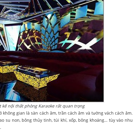
t kế nội thất phòng Karaoke rất quan trọng
3 không gian là sàn cách âm, trần cách âm và tường vách cách âm. 
o su non, bông thủy tinh, túi khí, xốp, bông khoáng… tùy vào nh
.