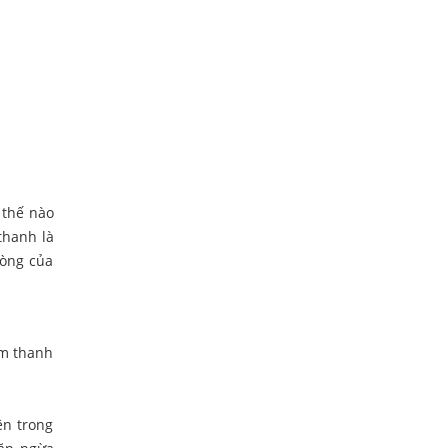
thế nào
thanh là
hòng của
âm thanh
ên trong