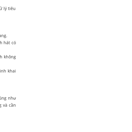
 lý tiêu
àng.
h hát có
nh không
ình khai
cũng như
g và cần