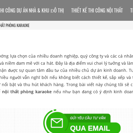
THI CÔNG DỰ ÁN NHÀ & KHU ĐÔ THỊ
THIẾT KẾ THI CÔNG NỘI THẤT
T
 THẤT PHÒNG KARAOKE
ướng lựa chọn của nhiều doanh nghiệp, quý công ty và các cá nhân
g và niềm đam mê với ca hát. Đây là địa điểm vui chơi lý tưởng và l
hận được sự quan tâm đầu tư của nhiều chủ dự án kinh doanh. T
ều người vẫn nghĩ bởi nếu không biết cách thiết kế, sắp xếp và t
 nổi bật và thu hút khách hàng. Trong bài viết này chúng tôi sẽ 
ế nội thất phòng karaoke
nếu như bạn đang có ý định kinh doa