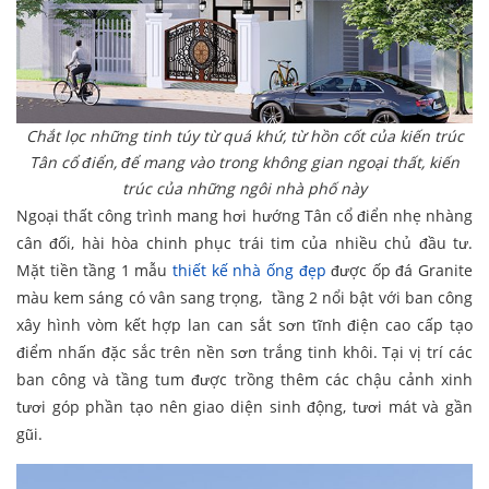
Chắt lọc những tinh túy từ quá khứ, từ hồn cốt của kiến trúc
Tân cổ điển, để mang vào trong không gian ngoại thất, kiến
trúc của những ngôi nhà phố này
Ngoại thất công trình mang hơi hướng Tân cổ điển nhẹ nhàng
cân đối, hài hòa chinh phục trái tim của nhiều chủ đầu tư.
Mặt tiền tầng 1 mẫu
thiết kế nhà ống đẹp
được ốp đá Granite
màu kem sáng có vân sang trọng, tầng 2 nổi bật với ban công
xây hình vòm kết hợp lan can sắt sơn tĩnh điện cao cấp tạo
điểm nhấn đặc sắc trên nền sơn trắng tinh khôi. Tại vị trí các
ban công và tầng tum được trồng thêm các chậu cảnh xinh
tươi góp phần tạo nên giao diện sinh động, tươi mát và gần
gũi.