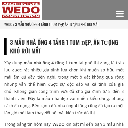
WEDO
3 MẪU NHÀ ỐNG 4 TẦNG 1 TUM ĐẸP, ẤN TƯỢNG KHÓ RỜI MẮT
3 MẪU NHÀ ỐNG 4 TẦNG 1 TUM ĐẸP, ẤN TƯỢNG
KHÓ RỜI MẮT
Xây dựng
mẫu nhà ống 4 tầng 1 tum
tại phố thị đang là trào
lưu được rất nhiều gia đình lựa chọn khi muốn sở hữu một
mái ấm đủ đầy, tiện nghi, trong một ô đất không quá rộng
nhưng vẫn thể hiện được sự độc đáo và cá tính của gia
chủ. Không gian công trình vừa đủ cho gia đình từ 5 đến 8
thành viên. Đây là mẫu nhà đẹp với nhiều kiểu dáng, phong
cách đa dạng. Bên cạnh đó, nhà ống 4 tầng cũng đã tạo ra một
làn gió mới làm thay đổi bộ mặt kiến trúc đô thị.
Trong bảng tin hôm nay,
WEDO
xin bật mí đến bạn 3 mẫu nhà