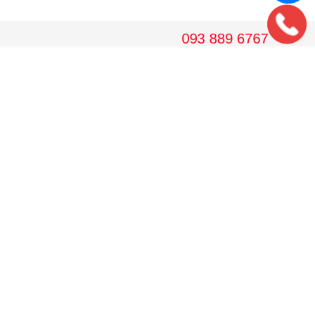
VPGD HÀ NỘI
36 Hoàng Cầu, tầng 10 Tòa nhà Anh Minh, Quận Đống Đa, Hà
Nội.
Tel: 024. 38 16 8888
Hotline: 09 38 89 67 67
Email: wedojsc@wedo.vn
VPGD TP.HCM