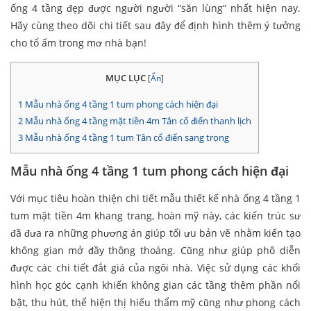
ống 4 tầng đẹp được người người “săn lùng” nhất hiện nay.
Hãy cùng theo dõi chi tiết sau đây để định hình thêm ý tưởng
cho tổ ấm trong mơ nhà bạn!
MỤC LỤC
[
Ẩn
]
1
Mẫu nhà ống 4 tầng 1 tum phong cách hiện đại
2
Mẫu nhà ống 4 tầng mặt tiền 4m Tân cổ điển thanh lịch
3
Mẫu nhà ống 4 tầng 1 tum Tân cổ điển sang trọng
Mẫu nhà ống 4 tầng 1 tum phong cách hiện đại
Với mục tiêu hoàn thiện chi tiết mẫu thiết kế nhà ống 4 tầng 1
tum mặt tiền 4m khang trang, hoàn mỹ này, các kiến trúc sư
đã đưa ra những phương án giúp tối ưu bản vẽ nhằm kiến tạo
không gian mở đầy thông thoáng. Cũng như giúp phô diễn
được các chi tiết đắt giá của ngôi nhà. Việc sử dụng các khối
hình học góc cạnh khiến không gian các tầng thêm phần nổi
bật, thu hút, thể hiện thị hiếu thẩm mỹ cũng như phong cách