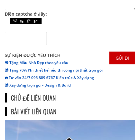
Điền captcha ở đây:
SỰ KIỆN ĐƯỢC YÊU THÍCH
🎁 Tặng Mẫu Nhà Đẹp theo yêu cầu
🎁 Tặng 70% Phí thiết kế nếu thi công nội thất trọn gói
☎️ Tư vấn 24/7 093 889 6767 Kiến trúc & Xây dựng
🎁 Xây dựng trọn gói - Design & Build
CHỦ ĐỀ LIÊN QUAN
BÀI VIẾT LIÊN QUAN