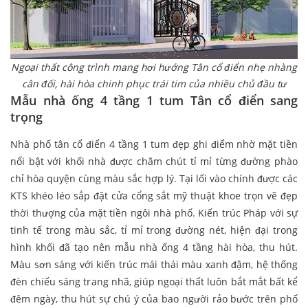
Ngoại thất công trình mang hơi hướng Tân cổ điển nhẹ nhàng
cân đối, hài hòa chinh phục trái tim của nhiều chủ đầu tư
Mẫu nhà ống 4 tầng 1 tum Tân cổ điển sang
trọng
Nhà phố tân cổ điển 4 tầng 1 tum đẹp ghi điểm nhờ mặt tiền
nổi bật với khối nhà được chăm chút tỉ mỉ từng đường phào
chỉ hòa quyện cùng màu sắc hợp lý. Tại lối vào chính được các
KTS khéo léo sắp đặt cửa cổng sắt mỹ thuật khoe trọn vẽ đẹp
thời thượng của mặt tiền ngôi nhà phố. Kiến trúc Pháp với sự
tinh tế trong màu sắc, tỉ mỉ trong đường nét, hiện đại trong
hình khối đã tạo nên mẫu nhà ống 4 tầng hài hòa, thu hút.
Màu sơn sáng với kiến trúc mái thái màu xanh đậm, hệ thống
đèn chiếu sáng trang nhã, giúp ngoại thất luôn bắt mắt bất kể
đêm ngày, thu hút sự chú ý của bao người rảo bước trên phố