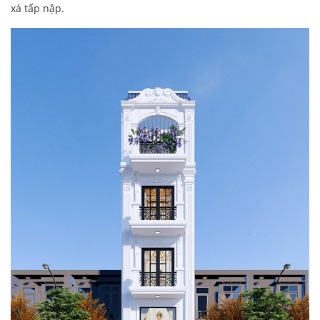
xá tấp nập.