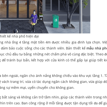
hiết kế nhà phố hiện đại
ựng nhà ống 4 tầng mặt tiền 4m được nhiều gia đình lựa chọn. Vi
, đảm bảo cuộc sống cho các thành viên. Bản thiết kế
mẫu nhà ph
ục chủ đầu tư bằng những nét chấm phá vô cùng đặc biệt. Theo đ
để tránh bụi bẩn, kết hợp với cửa kính có thể gấp lại giúp tiết k
ra bên ngoài, ngăn cho ánh nắng không chiếu vào khu vực tầng 1. T
 vách trang trí, vừa có tác dụng ngăn cách không gian, vừa giúp đó
 tăng sự mềm mại, uyển chuyển cho không gian.
 bắt sáng và không cản trở tầm nhìn, giúp các thành viên trong nh
ìn trên cao. Ban công rộng ở mỗi tầng được tận dụng tối đa để gi