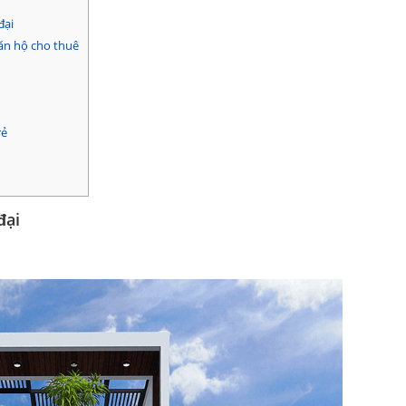
đại
ăn hộ cho thuê
rẻ
đại