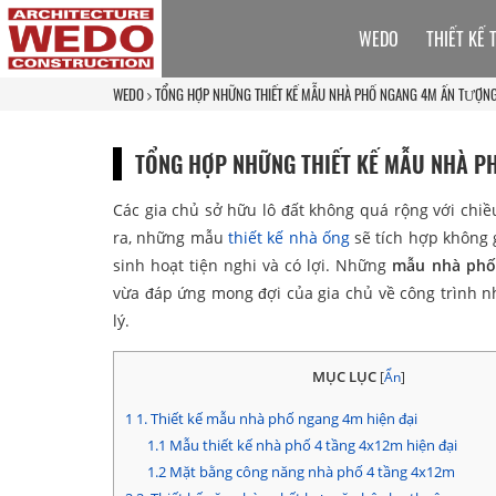
WEDO
THIẾT KẾ 
WEDO
TỔNG HỢP NHỮNG THIẾT KẾ MẪU NHÀ PHỐ NGANG 4M ẤN TƯỢN
TỔNG HỢP NHỮNG THIẾT KẾ MẪU NHÀ P
Các gia chủ sở hữu lô đất không quá rộng với chi
ra, những mẫu
thiết kế nhà ống
sẽ tích hợp không 
sinh hoạt tiện nghi và có lợi. Những
mẫu nhà phố
vừa đáp ứng mong đợi của gia chủ về công trình nh
lý.
MỤC LỤC
[
Ẩn
]
1
1. Thiết kế mẫu nhà phố ngang 4m hiện đại
1.1
Mẫu thiết kế nhà phố 4 tầng 4x12m hiện đại
1.2
Mặt bằng công năng nhà phố 4 tầng 4x12m