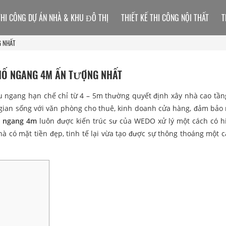
THI CÔNG DỰ ÁN NHÀ & KHU ĐÔ THỊ
THIẾT KẾ THI CÔNG NỘI THẤT
T
G NHẤT
HỐ NGANG 4M ẤN TƯỢNG NHẤT
ều ngang hạn chế chỉ từ 4 – 5m thường quyết định xây nhà cao tần
gian sống với văn phòng cho thuê, kinh doanh cửa hàng, đảm bảo
 ngang 4m
luôn được kiến trúc sư của WEDO xử lý một cách có h
à có mặt tiền đẹp, tinh tế lại vừa tạo được sự thông thoáng một 