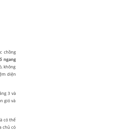
ệc chồng
ố ngang
ó, không
iệm diện
ầng 3 và
n gió và
à có thể
a chủ có