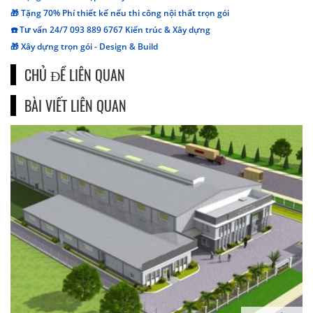
🎁 Tặng 70% Phí thiết kế nếu thi công nội thất trọn gói
☎️ Tư vấn 24/7 093 889 6767 Kiến trúc & Xây dựng
🎁 Xây dựng trọn gói - Design & Build
CHỦ ĐỀ LIÊN QUAN
BÀI VIẾT LIÊN QUAN