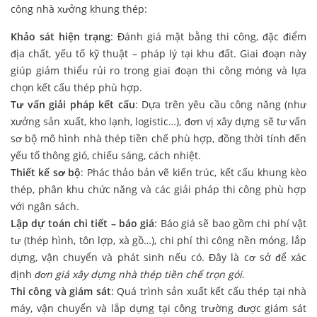
công nhà xưởng khung thép:
Khảo sát hiện trạng
: Đánh giá mặt bằng thi công, đặc điểm
địa chất, yếu tố kỹ thuật – pháp lý tại khu đất. Giai đoạn này
giúp giảm thiểu rủi ro trong giai đoạn thi công móng và lựa
chọn kết cấu thép phù hợp.
Tư vấn giải pháp kết cấu
: Dựa trên yêu cầu công năng (như
xưởng sản xuất, kho lạnh, logistic…), đơn vị xây dựng sẽ tư vấn
sơ bộ mô hình nhà thép tiền chế phù hợp, đồng thời tính đến
yếu tố thông gió, chiếu sáng, cách nhiệt.
Thiết kế sơ bộ
: Phác thảo bản vẽ kiến trúc, kết cấu khung kèo
thép, phân khu chức năng và các giải pháp thi công phù hợp
với ngân sách.
Lập dự toán chi tiết – báo giá
: Báo giá sẽ bao gồm chi phí vật
tư (thép hình, tôn lợp, xà gồ…), chi phí thi công nền móng, lắp
dựng, vận chuyển và phát sinh nếu có. Đây là cơ sở để xác
định
đơn giá xây dựng nhà thép tiền chế trọn gói
.
Thi công và giám sát
: Quá trình sản xuất kết cấu thép tại nhà
máy, vận chuyển và lắp dựng tại công trường được giám sát