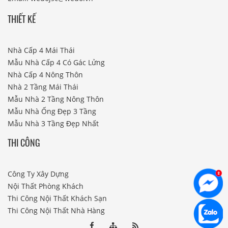
THIẾT KẾ
Nhà Cấp 4 Mái Thái
Mẫu Nhà Cấp 4 Có Gác Lửng
Nhà Cấp 4 Nông Thôn
Nhà 2 Tầng Mái Thái
Mẫu Nhà 2 Tầng Nông Thôn
Mẫu Nhà Ống Đẹp 3 Tầng
Mẫu Nhà 3 Tầng Đẹp Nhất
THI CÔNG
Công Ty Xây Dựng
Nội Thất Phòng Khách
Thi Công Nội Thất Khách Sạn
Thi Công Nội Thất Nhà Hàng