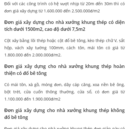
Đối với các công trình có hệ vượt nhịp từ 20m đến 30m thì có
đơn giá xây dựng từ 1.600.000 đến 2.500.000đ/m2
Đơn giá xây dựng cho nhà xưởng khung thép có diện
tích dưới 1500m2, cao độ dưới 7,5m2
Cột xây bằng lõi thép hoặc cột đổ bê tông, kèo thép chữ V, sắt
hộp, vách xây tường 100mm, cách tôn, mái tôn có giá từ
1.800.000 đến 2.000.000đ/m2.
Đơn giá xây dựng cho nhà xưởng khung thép hoàn
thiện có đổ bê tông
Có mái tôn, xà gồ, móng đơn, dây cáp căng, xoa nền bê ông,
bột trét, cửa cuốn thông thường, cửa sổ, có đơn giá từ
1.100.000 đến 1.900.000đ/m2
Đơn giá xây dựng cho nhà xưởng khung thép không
đổ bê tông
Đơn giá xây dựng cho nhà xưởng khung thép đơn giản này có