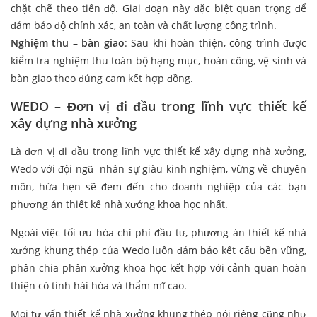
chặt chẽ theo tiến độ. Giai đoạn này đặc biệt quan trọng để
đảm bảo độ chính xác, an toàn và chất lượng công trình.
Nghiệm thu – bàn giao
: Sau khi hoàn thiện, công trình được
kiểm tra nghiệm thu toàn bộ hạng mục, hoàn công, vệ sinh và
bàn giao theo đúng cam kết hợp đồng.
WEDO – Đơn vị đi đầu trong lĩnh vực thiết kế
xây dựng nhà xưởng
Là đơn vị đi đầu trong lĩnh vực thiết kế xây dựng nhà xưởng,
Wedo với đội ngũ nhân sự giàu kinh nghiệm, vững về chuyên
môn, hứa hẹn sẽ đem đến cho doanh nghiệp của các bạn
phương án thiết kế nhà xưởng khoa học nhất.
Ngoài việc tối ưu hóa chi phí đầu tư, phương án thiết kế nhà
xưởng khung thép của Wedo luôn đảm bảo kết cấu bền vững,
phân chia phân xưởng khoa học kết hợp với cảnh quan hoàn
thiện có tính hài hòa và thẩm mĩ cao.
Mọi tư vấn thiết kế nhà xưởng khung thép nói riêng cũng như