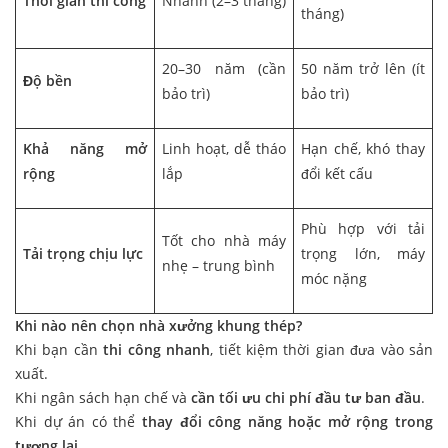
Thời gian thi công
Nhanh (2–3 tháng)
tháng)
20–30 năm (cần
50 năm trở lên (ít
Độ bền
bảo trì)
bảo trì)
Khả năng mở
Linh hoạt, dễ tháo
Hạn chế, khó thay
rộng
lắp
đổi kết cấu
Phù hợp với tải
Tốt cho nhà máy
Tải trọng chịu lực
trọng lớn, máy
nhẹ – trung bình
móc nặng
Khi nào nên chọn nhà xưởng khung thép?
Khi bạn cần
thi công nhanh
, tiết kiệm thời gian đưa vào sản
xuất.
Khi ngân sách hạn chế và
cần tối ưu chi phí đầu tư ban đầu
.
Khi dự án có thể
thay đổi công năng hoặc mở rộng trong
tương lai
.