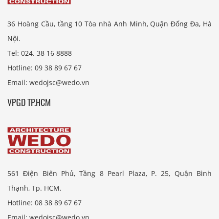
36 Hoàng Cầu, tầng 10 Tòa nhà Anh Minh, Quận Đống Đa, Hà
Nội.
Tel: 024. 38 16 8888
Hotline: 09 38 89 67 67
Email: wedojsc@wedo.vn
VPGD TP.HCM
561 Điện Biên Phủ, Tầng 8 Pearl Plaza, P. 25, Quận Bình
Thạnh, Tp. HCM.
Hotline: 08 38 89 67 67
Email: wedojsc@wedo.vn