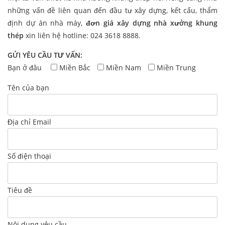
những vấn đề liên quan đến đầu tư xây dựng, kết cấu, thẩm
định dự án nhà máy,
đơn giá xây dựng nhà xưởng khung
thép
xin liên hệ hotline: 024 3618 8888.
GỬI YÊU CẦU TƯ VẤN:
Bạn ở đâu
Miền Bắc
Miền Nam
Miền Trung
Tên của bạn
Địa chỉ Email
Số điện thoại
Tiêu đề
Nội dung yêu cầu