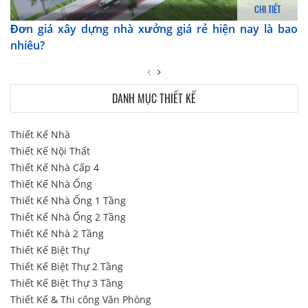
CHI TIẾT
Đơn giá xây dựng nhà xưởng giá rẻ hiện nay là bao
nhiêu?
DANH MỤC THIẾT KẾ
Thiết Kế Nhà
Thiết Kế Nội Thất
Thiết Kế Nhà Cấp 4
Thiết Kế Nhà Ống
Thiết Kế Nhà Ống 1 Tầng
Thiết Kế Nhà Ống 2 Tầng
Thiết Kế Nhà 2 Tầng
Thiết Kế Biệt Thự
Thiết Kế Biệt Thự 2 Tầng
Thiết Kế Biệt Thự 3 Tầng
Thiết Kế & Thi công Văn Phòng