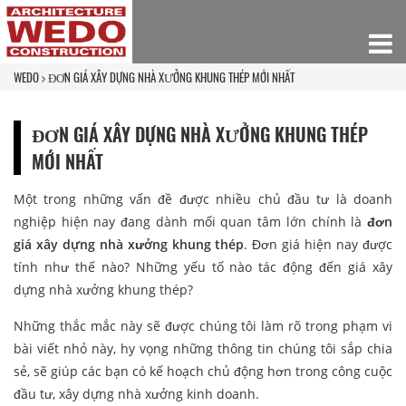
WEDO
ĐƠN GIÁ XÂY DỰNG NHÀ XƯỞNG KHUNG THÉP MỚI NHẤT
ĐƠN GIÁ XÂY DỰNG NHÀ XƯỞNG KHUNG THÉP
MỚI NHẤT
Một trong những vấn đề được nhiều chủ đầu tư là doanh
nghiệp hiện nay đang dành mối quan tâm lớn chính là
đơn
giá xây dựng nhà xưởng khung thép
. Đơn giá hiện nay được
tính như thế nào? Những yếu tố nào tác động đến giá xây
dựng nhà xưởng khung thép?
Những thắc mắc này sẽ được chúng tôi làm rõ trong phạm vi
bài viết nhỏ này, hy vọng những thông tin chúng tôi sắp chia
sẻ, sẽ giúp các bạn có kế hoạch chủ động hơn trong công cuộc
đầu tư, xây dựng nhà xưởng kinh doanh.