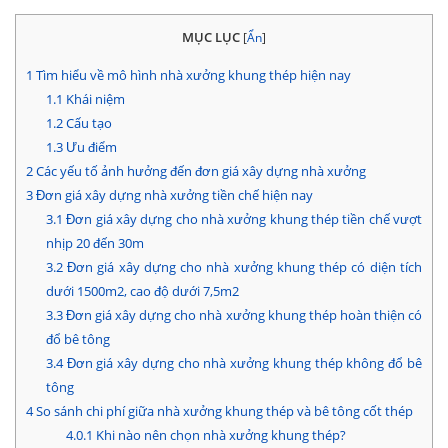
MỤC LỤC
[
Ẩn
]
1
Tìm hiểu về mô hình nhà xưởng khung thép hiện nay
1.1
Khái niệm
1.2
Cấu tạo
1.3
Ưu điểm
2
Các yếu tố ảnh hưởng đến đơn giá xây dựng nhà xưởng
3
Đơn giá xây dựng nhà xưởng tiền chế hiện nay
3.1
Đơn giá xây dựng cho nhà xưởng khung thép tiền chế vượt
nhịp 20 đến 30m
3.2
Đơn giá xây dựng cho nhà xưởng khung thép có diện tích
dưới 1500m2, cao độ dưới 7,5m2
3.3
Đơn giá xây dựng cho nhà xưởng khung thép hoàn thiện có
đổ bê tông
3.4
Đơn giá xây dựng cho nhà xưởng khung thép không đổ bê
tông
4
So sánh chi phí giữa nhà xưởng khung thép và bê tông cốt thép
4.0.1
Khi nào nên chọn nhà xưởng khung thép?