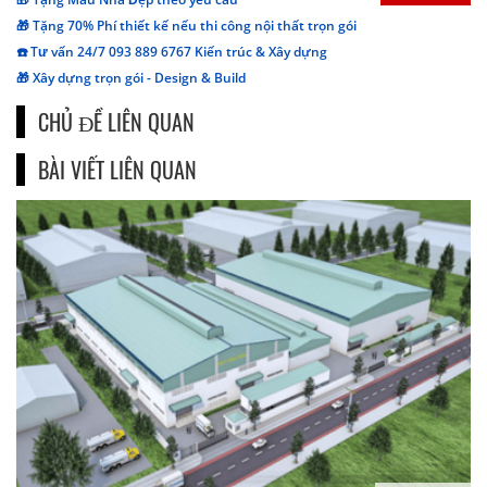
🎁 Tặng 70% Phí thiết kế nếu thi công nội thất trọn gói
☎️ Tư vấn 24/7 093 889 6767 Kiến trúc & Xây dựng
🎁 Xây dựng trọn gói - Design & Build
CHỦ ĐỀ LIÊN QUAN
BÀI VIẾT LIÊN QUAN