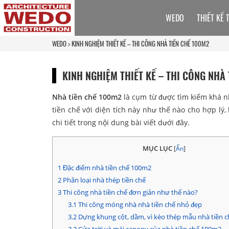
WEDO
THIẾT KẾ 
WEDO
KINH NGHIỆM THIẾT KẾ – THI CÔNG NHÀ TIỀN CHẾ 100M2
KINH NGHIỆM THIẾT KẾ – THI CÔNG NHÀ
Nhà tiền chế 100m2
là cụm từ được tìm kiếm khá nh
tiền chế với diện tích này như thế nào cho hợp lý
chi tiết trong nội dung bài viết dưới đây.
MỤC LỤC
[
Ẩn
]
1
Đặc điểm nhà tiền chế 100m2
2
Phân loại nhà thép tiền chế
3
Thi công nhà tiền chế đơn giản như thế nào?
3.1
Thi công móng nhà nhà tiền chế nhỏ đẹp
3.2
Dựng khung cột, dầm, vì kèo thép mẫu nhà tiền 