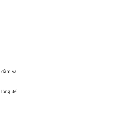
t, dầm và
 lông để