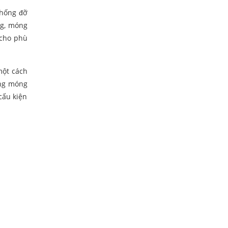
chống đỡ
ng, móng
 cho phù
một cách
ông móng
cấu kiện