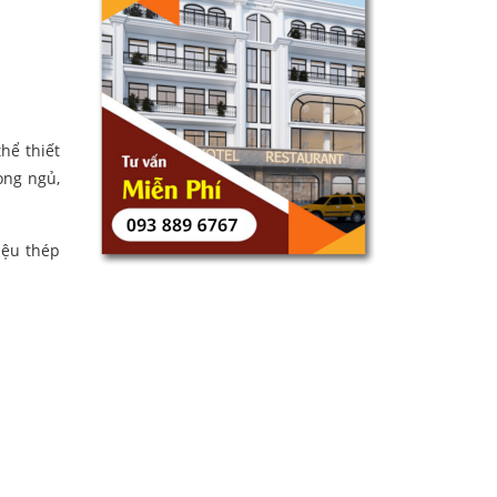
hể thiết
òng ngủ,
iệu thép