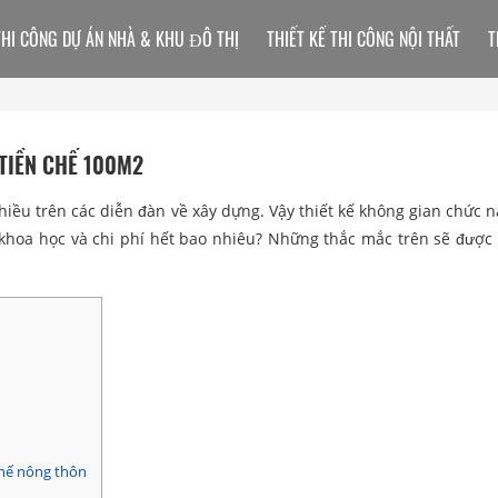
THI CÔNG DỰ ÁN NHÀ & KHU ĐÔ THỊ
THIẾT KẾ THI CÔNG NỘI THẤT
T
 TIỀN CHẾ 100M2
iều trên các diễn đàn về xây dựng. Vậy thiết kế không gian chức 
, khoa học và chi phí hết bao nhiêu? Những thắc mắc trên sẽ được 
chế nông thôn