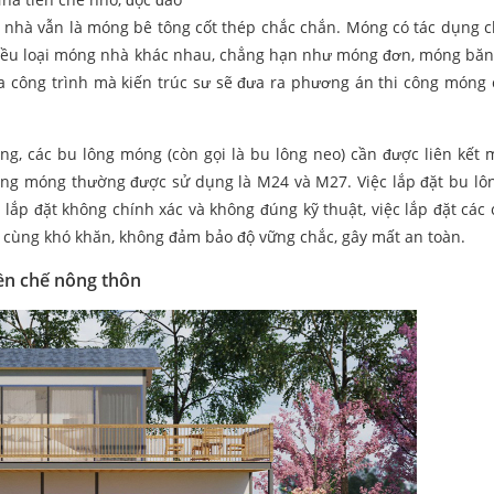
nhà vẫn là móng bê tông cốt thép chắc chắn. Móng có tác dụng 
 nhiều loại móng nhà khác nhau, chẳng hạn như móng đơn, móng bă
của công trình mà kiến trúc sư sẽ đưa ra phương án thi công móng
óng, các bu lông móng (còn gọi là bu lông neo) cần được liên kết 
lông móng thường được sử dụng là M24 và M27. Việc lắp đặt bu l
lắp đặt không chính xác và không đúng kỹ thuật, việc lắp đặt các 
ô cùng khó khăn, không đảm bảo độ vững chắc, gây mất an toàn.
iền chế nông thôn