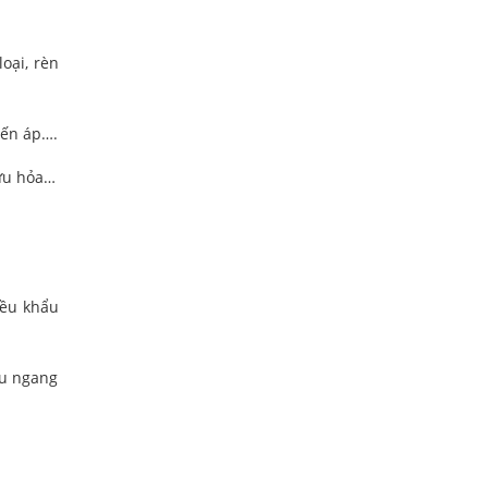
oại, rèn
iến áp….
cứu hỏa…
iều khẩu
ều ngang