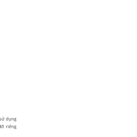
 sử dụng
đỡ riêng