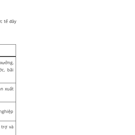
c tế đây
 xưởng,
ớc, bãi
ản xuất
nghiệp
trợ và