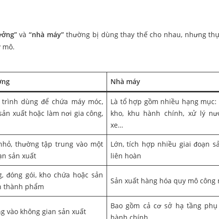
ưởng”
và
“nhà máy”
thường bị dùng thay thế cho nhau, nhưng thự
y mô.
ởng
Nhà máy
 trình dùng để chứa máy móc,
Là tổ hợp gồm nhiều hạng mục:
 sản xuất hoặc làm nơi gia công,
kho, khu hành chính, xử lý nư
xe…
nhỏ, thường tập trung vào một
Lớn, tích hợp nhiều giai đoạn s
ạn sản xuất
liên hoàn
g, đóng gói, kho chứa hoặc sản
Sản xuất hàng hóa quy mô công 
n thành phẩm
Bao gồm cả cơ sở hạ tầng phụ 
ng vào không gian sản xuất
hành chính