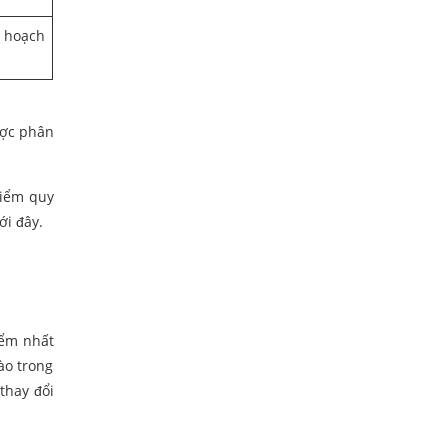
 hoạch
ược phân
điểm quy
ới đây.
iểm nhất
nào trong
 thay đổi