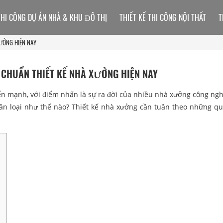
THI CÔNG DỰ ÁN NHÀ & KHU ĐÔ THỊ
THIẾT KẾ THI CÔNG NỘI THẤT
T
XƯỞNG HIỆN NAY
 CHUẨN THIẾT KẾ NHÀ XƯỞNG HIỆN NAY
ển mạnh, với điểm nhấn là sự ra đời của nhiều nhà xưởng công ngh
n loại như thế nào? Thiết kế nhà xưởng cần tuân theo những q