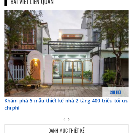
BÀI VIẾT LIÊN QUAN
CHI TIẾT
Khám phá 5 mẫu thiết kế nhà 2 tầng 400 triệu tối ưu
chi phí
DANH MỤC THIẾT KẾ