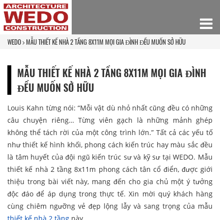
WEDO
MẪU THIẾT KẾ NHÀ 2 TẦNG 8X11M MỌI GIA ĐÌNH ĐỀU MUỐN SỞ HỮU
MẪU THIẾT KẾ NHÀ 2 TẦNG 8X11M MỌI GIA ĐÌNH
ĐỀU MUỐN SỞ HỮU
Louis Kahn từng nói: “Mỗi vật dù nhỏ nhất cũng đều có những
câu chuyện riêng… Từng viên gạch là những mảnh ghép
không thể tách rời của một công trình lớn.” Tất cả các yếu tố
như thiết kế hình khối, phong cách kiến trúc hay màu sắc đều
là tâm huyết của đội ngũ kiến trúc sư và kỹ sư tại WEDO. Mẫu
thiết kế nhà 2 tầng 8x11m phong cách tân cổ điển, được giới
thiệu trong bài viết này, mang đến cho gia chủ một ý tưởng
độc đáo để áp dụng trong thực tế. Xin mời quý khách hàng
cùng chiêm ngưỡng vẻ đẹp lộng lẫy và sang trọng của mẫu
thiết kế nhà 2 tầng
này.