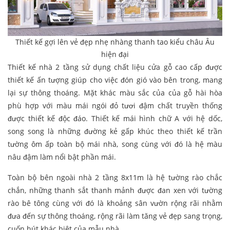
Thiết kế gợi lên vẻ đẹp nhẹ nhàng thanh tao kiểu châu Âu
hiện đại
Thiết kế nhà 2 tầng sử dụng chất liệu cửa gỗ cao cấp được
thiết kế ấn tượng giúp cho việc đón gió vào bên trong, mang
lại sự thông thoáng. Mặt khác màu sắc của của gỗ hài hòa
phù hợp với màu mái ngói đỏ tươi đậm chất truyền thống
được thiết kế độc đáo. Thiết kế mái hình chữ A với hệ dốc,
song song là những đường kẻ gấp khúc theo thiết kế trần
tường ôm ấp toàn bộ mái nhà, song cùng với đó là hệ màu
nâu đậm làm nổi bật phần mái.
Toàn bộ bên ngoài nhà 2 tầng 8x11m là hệ tường rào chắc
chắn, những thanh sắt thanh mảnh được đan xen với tường
rào bê tông cùng với đó là khoảng sân vườn rộng rãi nhằm
đưa đến sự thông thoáng, rộng rãi làm tăng vẻ đẹp sang trọng,
cuốn hút khác biệt của mẫu nhà.