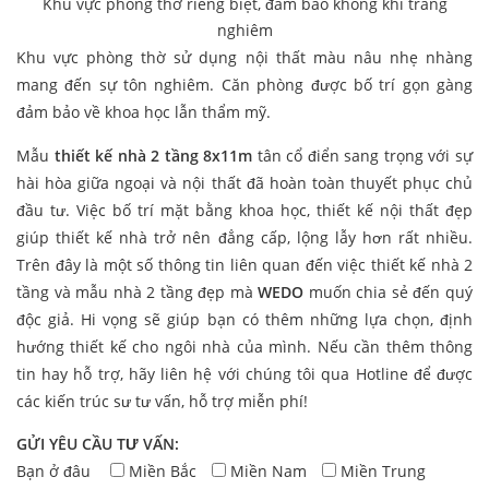
Khu vực phòng thờ riêng biệt, đảm bảo không khí trang
nghiêm
Khu vực phòng thờ sử dụng nội thất màu nâu nhẹ nhàng
mang đến sự tôn nghiêm. Căn phòng được bố trí gọn gàng
đảm bảo về khoa học lẫn thẩm mỹ.
Mẫu
thiết kế nhà 2 tầng 8x11m
tân cổ điển sang trọng với sự
hài hòa giữa ngoại và nội thất đã hoàn toàn thuyết phục chủ
đầu tư. Việc bố trí mặt bằng khoa học, thiết kế nội thất đẹp
giúp thiết kế nhà trở nên đẳng cấp, lộng lẫy hơn rất nhiều.
Trên đây là một số thông tin liên quan đến việc thiết kế nhà 2
tầng và mẫu nhà 2 tầng đẹp mà
WEDO
muốn chia sẻ đến quý
độc giả. Hi vọng sẽ giúp bạn có thêm những lựa chọn, định
hướng thiết kế cho ngôi nhà của mình. Nếu cần thêm thông
tin hay hỗ trợ, hãy liên hệ với chúng tôi qua Hotline để được
các kiến trúc sư tư vấn, hỗ trợ miễn phí!
GỬI YÊU CẦU TƯ VẤN:
Bạn ở đâu
Miền Bắc
Miền Nam
Miền Trung