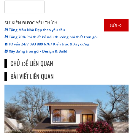
SỰ KIỆN ĐƯỢC YÊU THÍCH
🎁 Tặng Mẫu Nhà Đẹp theo yêu cầu
🎁 Tặng 70% Phí thiết kế nếu thi công nội thất trọn gói
☎️ Tư vấn 24/7 093 889 6767 Kiến trúc & Xây dựng
🎁 Xây dựng trọn gói - Design & Build
CHỦ ĐỀ LIÊN QUAN
BÀI VIẾT LIÊN QUAN