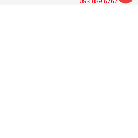
VPGD HÀ NỘI
36 Hoàng Cầu, tầng 10 Tòa nhà Anh Minh, Quận Đống Đa, Hà
Nội.
Tel: 024. 38 16 8888
Hotline: 09 38 89 67 67
Email: wedojsc@wedo.vn
VPGD TP.HCM