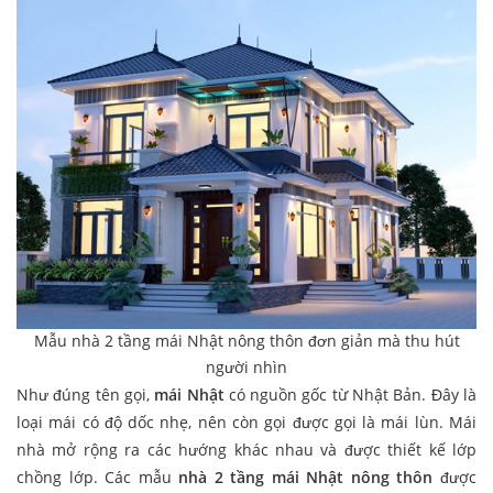
Mẫu nhà 2 tầng mái Nhật nông thôn đơn giản mà thu hút
người nhìn
Như đúng tên gọi,
mái Nhật
có nguồn gốc từ Nhật Bản. Đây là
loại mái có độ dốc nhẹ, nên còn gọi được gọi là mái lùn. Mái
nhà mở rộng ra các hướng khác nhau và được thiết kế lớp
chồng lớp. Các mẫu
nhà 2 tầng mái Nhật nông thôn
được