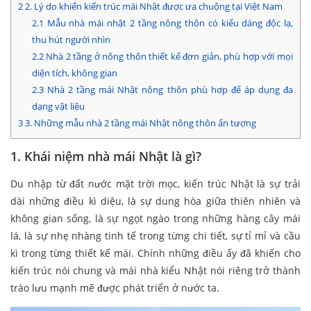
2
2. Lý do khiến kiến trúc mái Nhật được ưa chuộng tại Việt Nam
2.1
Mẫu nhà mái nhật 2 tầng nông thôn có kiểu dáng độc lạ,
thu hút người nhìn
2.2
Nhà 2 tầng ở nông thôn thiết kế đơn giản, phù hợp với mọi
diện tích, không gian
2.3
Nhà 2 tầng mái Nhật nông thôn phù hợp để áp dụng đa
dạng vật liệu
3
3. Những mẫu nhà 2 tầng mái Nhật nông thôn ấn tượng
1. Khái niệm nhà mái Nhật là gì?
Du nhập từ đất nước mặt trời mọc, kiến trúc Nhật là sự trải
dài những điều kì diệu, là sự dung hòa giữa thiên nhiên và
không gian sống, là sự ngọt ngào trong những hàng cây mái
lá, là sự nhẹ nhàng tinh tế trong từng chi tiết, sự tỉ mỉ và cầu
kì trong từng thiết kế mái. Chính những điều ấy đã khiến cho
kiến trúc nói chung và mái nhà kiểu Nhật nói riêng trở thành
trào lưu mạnh mẽ được phát triển ở nước ta.