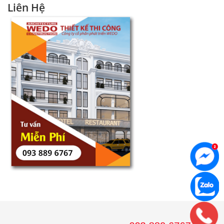
Liên Hệ