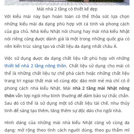
Mái nhà 2 tầng có thiết kế đẹp
Với kiểu mái này bạn hoàn toàn có thể thỏa sức lựa chọn
những kiểu mái đa dạng phù hợp với cá tính và phong cách
của gia chủ. Nhà kiểu Nhật nói chung hay mái nhà kiểu Nhật
nói riêng cũng được đánh giá là một trong những quốc gia có
nền kiến trúc sáng tạo và chất liệu đa dạng nhất châu Á.
Việc sử dụng được đa dạng chất liệu rất phù hợp với những
thiết kế nhà 2 tầng nông thôn
. Chất liệu sử dụng cho mái có
thể là những chất liệu tự chế phá cách hoặc những chất liệu
trang trí ngoại thất mái vô cùng độc đáo mới mẻ mà chỉ có ở
phong cách nhà kiểu Nhật. Mái
nhà 2 tầng mái Nhật nông
thôn
vẫn lợp ngói như bình thường để đảm bảo sự chắc chắn.
Sau đó có thể là sử dụng một số chất liệu tái chế, như thủy
tinh để sáng tạo thêm, tăng thêm sự độc đáo cho ngôi nhà.
Hình dáng của những mái nhà kiểu Nhật cũng vô cùng đa
dạng: mở rộng theo tính cách người dùng, theo gu thẩm mĩ