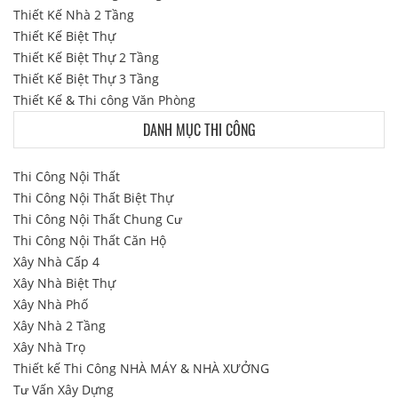
Thiết Kế Nhà 2 Tầng
Thiết Kế Biệt Thự
Thiết Kế Biệt Thự 2 Tầng
Thiết Kế Biệt Thự 3 Tầng
Thiết Kế & Thi công Văn Phòng
DANH MỤC THI CÔNG
Thi Công Nội Thất
Thi Công Nội Thất Biệt Thự
Thi Công Nội Thất Chung Cư
Thi Công Nội Thất Căn Hộ
Xây Nhà Cấp 4
Xây Nhà Biệt Thự
Xây Nhà Phố
Xây Nhà 2 Tầng
Xây Nhà Trọ
Thiết kế Thi Công NHÀ MÁY & NHÀ XƯỞNG
Tư Vấn Xây Dựng