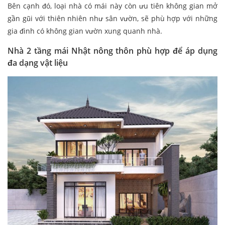
Bên cạnh đó, loại nhà có mái này còn ưu tiên không gian mở
gần gũi với thiên nhiên như sân vườn, sẽ phù hợp với những
gia đình có không gian vườn xung quanh nhà.
Nhà 2 tầng mái Nhật nông thôn phù hợp để áp dụng
đa dạng vật liệu