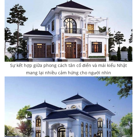
Sự kết hợp giữa phong cách tân cổ điển và mái kiểu Nhật
mang lại nhiều cảm hứng cho người nhìn