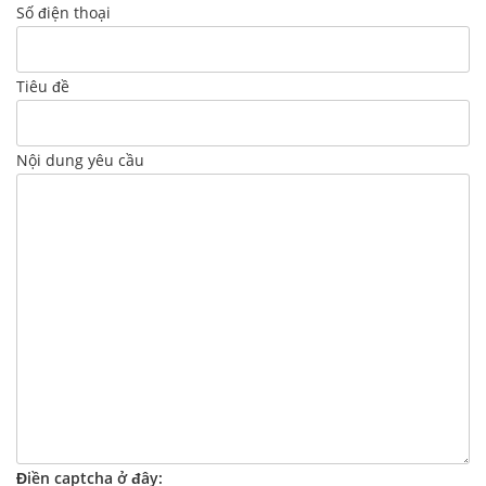
Số điện thoại
Tiêu đề
Nội dung yêu cầu
Điền captcha ở đây: