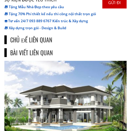
🎁 Tặng Mẫu Nhà Đẹp theo yêu cầu
🎁 Tặng 70% Phí thiết kế nếu thi công nội thất trọn gói
☎️ Tư vấn 24/7 093 889 6767 Kiến trúc & Xây dựng
🎁 Xây dựng trọn gói - Design & Build
CHỦ ĐỀ LIÊN QUAN
BÀI VIẾT LIÊN QUAN