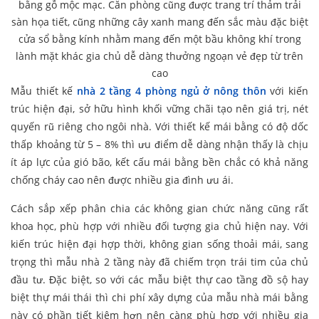
bằng gỗ mộc mạc. Căn phòng cũng được trang trí thảm trải
sàn họa tiết, cũng những cây xanh mang đến sắc màu đặc biệt
cửa sổ bằng kính nhằm mang đến một bầu không khí trong
lành mặt khác gia chủ dễ dàng thưởng ngoạn vẻ đẹp từ trên
cao
Mẫu thiết kế
nhà 2 tầng 4 phòng ngủ ở nông thôn
với kiến
trúc hiện đại, sở hữu hình khối vững chãi tạo nên giá trị, nét
quyến rũ riêng cho ngôi nhà. Với thiết kế mái bằng có độ dốc
thấp khoảng từ 5 – 8% thì ưu điểm dễ dàng nhận thấy là chịu
ít áp lực của gió bão, kết cấu mái bằng bền chắc có khả năng
chống cháy cao nên được nhiều gia đình ưu ái.
Cách sắp xếp phân chia các không gian chức năng cũng rất
khoa học, phù hợp với nhiều đối tượng gia chủ hiện nay. Với
kiến trúc hiện đại hợp thời, không gian sống thoải mái, sang
trọng thì mẫu nhà 2 tầng này đã chiếm trọn trái tim của chủ
đầu tư. Đặc biệt, so với các mẫu biệt thự cao tầng đồ sộ hay
biệt thự mái thái thì chi phí xây dựng của mẫu nhà mái bằng
này có phần tiết kiệm hơn nên càng phù hợp với nhiều gia