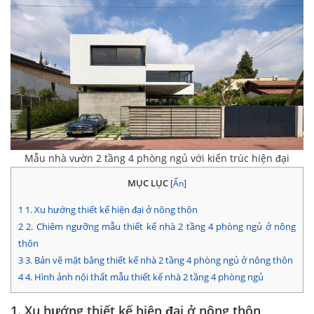
Mẫu nhà vườn 2 tầng 4 phòng ngủ với kiến trúc hiện đại
MỤC LỤC
[
Ẩn
]
1
1. Xu hướng thiết kế hiện đại ở nông thôn
2
2. Chiêm ngưỡng mẫu thiết kế nhà 2 tầng 4 phòng ngủ ở nông
thôn
3
3. Bản vẽ mặt bằng thiết kế nhà 2 tầng 4 phòng ngủ ở nông thôn
4
4. Hình ảnh nội thất mẫu thiết kế nhà 2 tầng 4 phòng ngủ
1. Xu hướng thiết kế hiện đại ở nông thôn