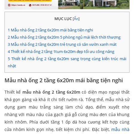
MỤC LỤC
[
Ẩn
]
1
Mẫu nhà ống 2 tầng 6x20m mái bằng tiện nghi
2
Mẫu nhà ống 2 tầng 6x20m 5 phòng ngủ mái lệch thời thượng
3
Mẫu nhà ống 2 tầng 6x20m trẻ trung có sân vườn xanh mát
4
Thiết kế nhà ống 2 tầng 1tum 6x20m đẹp tối ưu công năng
5
Thiết kế nhà ống 2 tầng 6x20m sang trọng cùng kiến trúc mái
nhật
Mẫu nhà ống 2 tầng 6x20m mái bằng tiện nghi
Thiết kế
mẫu nhà ống 2 tầng 6x20m
có diện mạo ngoại thất
khá gọn gàng và khá ít chi tiết rườm rà. Tổng thể, mẫu nhà sử
dụng gam màu trắng sáng làm chủ đạo, điểm xuyết nhẹ
nhàng với màu nâu của gạch giả gỗ cùng màu đen của khung
kính nhôm. Phía dưới tầng 1 ốp đá hoa cương kết hợp cùng
cửa nhôm kính gọn nhẹ, tiết kiệm chi phí. Đặc biệt,
mẫu nhà