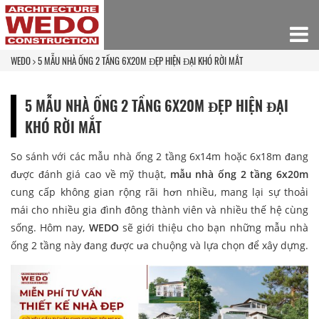
WEDO
5 MẪU NHÀ ỐNG 2 TẦNG 6X20M ĐẸP HIỆN ĐẠI KHÓ RỜI MẮT
5 MẪU NHÀ ỐNG 2 TẦNG 6X20M ĐẸP HIỆN ĐẠI
KHÓ RỜI MẮT
So sánh với các mẫu nhà ống 2 tầng 6x14m hoặc 6x18m đang
được đánh giá cao về mỹ thuật,
mẫu nhà ống 2 tầng 6x20m
cung cấp không gian rộng rãi hơn nhiều, mang lại sự thoải
mái cho nhiều gia đình đông thành viên và nhiều thế hệ cùng
sống. Hôm nay,
WEDO
sẽ giới thiệu cho bạn những mẫu nhà
ống 2 tầng này đang được ưa chuộng và lựa chọn để xây dựng.