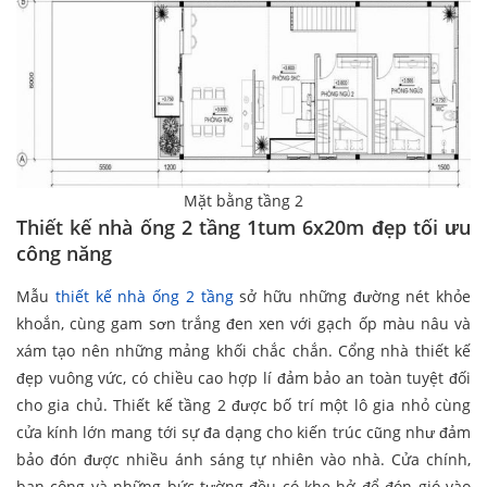
Mặt bằng tầng 2
Thiết kế nhà ống 2 tầng 1tum 6x20m đẹp tối ưu
công năng
Mẫu
thiết kế nhà ống 2 tầng
sở hữu những đường nét khỏe
khoắn, cùng gam sơn trắng đen xen với gạch ốp màu nâu và
xám tạo nên những mảng khối chắc chắn. Cổng nhà thiết kế
đẹp vuông vức, có chiều cao hợp lí đảm bảo an toàn tuyệt đối
cho gia chủ. Thiết kế tầng 2 được bố trí một lô gia nhỏ cùng
cửa kính lớn mang tới sự đa dạng cho kiến trúc cũng như đảm
bảo đón được nhiều ánh sáng tự nhiên vào nhà. Cửa chính,
ban công và những bức tường đều có khe hở để đón gió vào