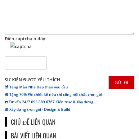
Điền captcha ở đây:
SỰ KIỆN ĐƯỢC YÊU THÍCH
🎁 Tặng Mẫu Nhà Đẹp theo yêu cầu
🎁 Tặng 70% Phí thiết kế nếu thi công nội thất trọn gói
☎️ Tư vấn 24/7 093 889 6767 Kiến trúc & Xây dựng
🎁 Xây dựng trọn gói - Design & Build
CHỦ ĐỀ LIÊN QUAN
BÀI VIẾT LIÊN QUAN