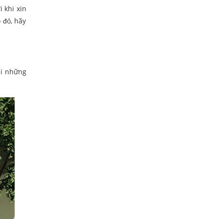
 khi xin
 đó, hãy
ại những