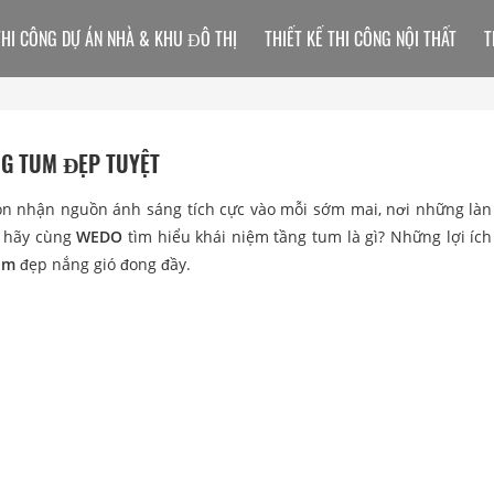
THI CÔNG DỰ ÁN NHÀ & KHU ĐÔ THỊ
THIẾT KẾ THI CÔNG NỘI THẤT
T
NG TUM ĐẸP TUYỆT
ón nhận nguồn ánh sáng tích cực vào mỗi sớm mai, nơi những làn
, hãy cùng
WEDO
tìm hiểu khái niệm tầng tum là gì? Những lợi íc
tum
đẹp nắng gió đong đầy.