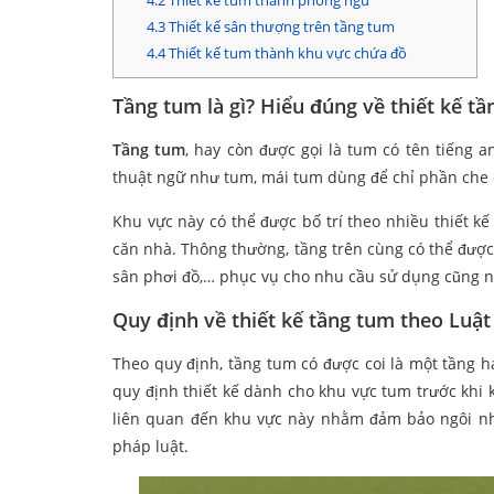
4.2
Thiết kế tum thành phòng ngủ
4.3
Thiết kế sân thượng trên tầng tum
4.4
Thiết kế tum thành khu vực chứa đồ
Tầng tum là gì? Hiểu đúng về thiết kế t
Tầng tum
, hay còn được gọi là tum có tên tiếng a
thuật ngữ như tum, mái tum dùng để chỉ phần che 
Khu vực này có thể được bố trí theo nhiều thiết 
căn nhà. Thông thường, tầng trên cùng có thể được
sân phơi đồ,… phục vụ cho nhu cầu sử dụng cũng nh
Quy định về thiết kế tầng tum theo Luậ
Theo quy định, tầng tum có được coi là một tầng h
quy định thiết kế dành cho khu vực tum trước khi 
liên quan đến khu vực này nhằm đảm bảo ngôi n
pháp luật.