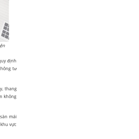
iện
quy định
thông tư
y, thang
um không
 sàn mái
 khu vực