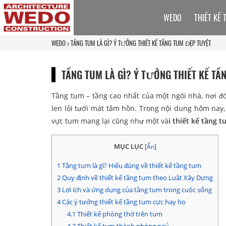
WEDO
THIẾT KẾ 
WEDO
TẦNG TUM LÀ GÌ? Ý TƯỞNG THIẾT KẾ TẦNG TUM ĐẸP TUYỆT
TẦNG TUM LÀ GÌ? Ý TƯỞNG THIẾT KẾ TẦ
Tầng tum – tầng cao nhất của một ngôi nhà, nơi đ
len lỏi tưới mát tâm hồn. Trong nội dung hôm nay
vực tum mang lại cũng như một và
i thiết kế tầng 
MỤC LỤC
[
Ẩn
]
1
Tầng tum là gì? Hiểu đúng về thiết kế tầng tum
2
Quy định về thiết kế tầng tum theo Luật Xây Dựng
3
Lợi ích và ứng dụng của tầng tum trong cuộc sống
4
Các ý tưởng thiết kế tầng tum cực hay ho
4.1
Thiết kế phòng thờ trên tum