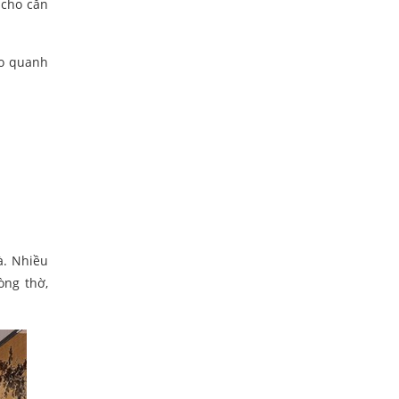
 cho căn
ao quanh
hà. Nhiều
òng thờ,