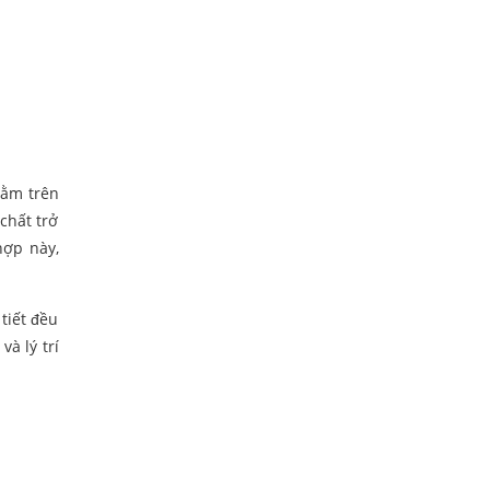
nằm trên
 chất trở
hợp này,
tiết đều
à lý trí