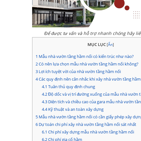
Để được tư vấn và hỗ trợ nhanh chóng hãy li
MỤC LỤC
[
Ẩn
]
1
Mẫu nhà vườn tầng hầm nổi có kiến trúc như nào?
2
Có nên lựa chọn mẫu nhà vườn tầng hầm nổi không?
3
Lợi ích tuyệt vời của nhà vườn tầng hầm nổi
4
Các quy định nên cân nhắc khi xây nhà vườn tầng hầm
4.1
Tuân thủ quy định chung
4.2
Độ dốc và vị trí đường xuống của mẫu nhà vườn 
4.3
Diện tích và chiều cao của gara mẫu nhà vườn tầ
4.4
Kỹ thuật và an toàn xây dựng
5
Mẫu nhà vườn tầng hầm nổi có cần giấy phép xây dựn
6
Dự toán chi phí xây nhà vườn tầng hầm nổi sát nhất
6.1
Chi phí xây dựng mẫu nhà vườn tầng hầm nổi
6.2
Chi phí gia cố hầm