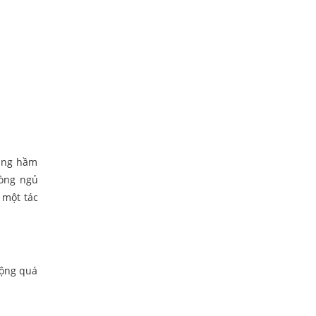
Tầng hầm
hòng ngủ
 một tác
cộng quá