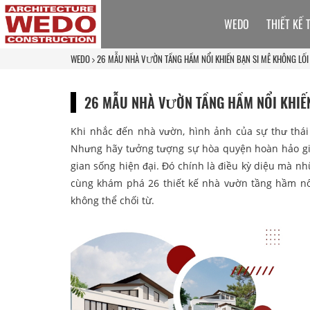
WEDO
THIẾT KẾ 
WEDO
26 MẪU NHÀ VƯỜN TẦNG HẦM NỔI KHIẾN BẠN SI MÊ KHÔNG LỐI
26 MẪU NHÀ VƯỜN TẦNG HẦM NỔI KHIẾN
Khi nhắc đến nhà vườn, hình ảnh của sự thư thái 
Nhưng hãy tưởng tượng sự hòa quyện hoàn hảo giữa
gian sống hiện đại. Đó chính là điều kỳ diệu mà n
cùng khám phá 26 thiết kế nhà vườn tầng hầm nổi
không thể chối từ.