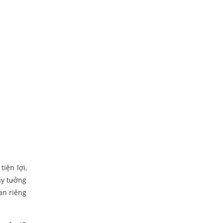
tiện lợi,
ãy tưởng
an riêng