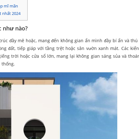
ẹp mĩ mãn
t nhất 2024
c như nào?
 trúc đầy mê hoặc, mang đến không gian ẩn mình đầy bí ẩn và thú 
 đất, tiếp giáp với tầng trệt hoặc sân vườn xanh mát. Các kiến
iếng trời hoặc cửa sổ lớn, mang lại không gian sáng sủa và thoá
 thống.