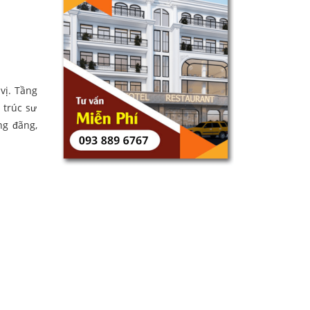
vị. Tầng
 trúc sư
ng đãng,