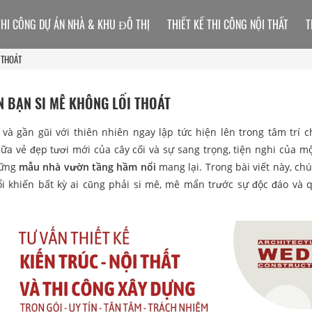
THI CÔNG DỰ ÁN NHÀ & KHU ĐÔ THỊ
THIẾT KẾ THI CÔNG NỘI THẤT
T
 THOÁT
 BẠN SI MÊ KHÔNG LỐI THOÁT
và gần gũi với thiên nhiên ngay lập tức hiện lên trong tâm trí c
 vẻ đẹp tươi mới của cây cối và sự sang trọng, tiện nghi của m
hững
mẫu nhà vườn tầng hầm nổi
mang lại. Trong bài viết này, chú
 khiến bất kỳ ai cũng phải si mê, mê mẩn trước sự độc đáo và 