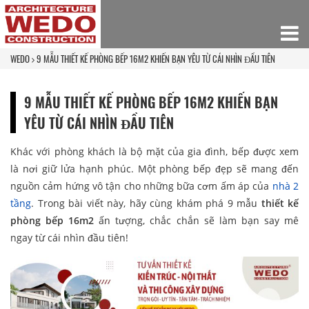
WEDO
9 MẪU THIẾT KẾ PHÒNG BẾP 16M2 KHIẾN BẠN YÊU TỪ CÁI NHÌN ĐẦU TIÊN
9 MẪU THIẾT KẾ PHÒNG BẾP 16M2 KHIẾN BẠN
YÊU TỪ CÁI NHÌN ĐẦU TIÊN
Khác với phòng khách là bộ mặt của gia đình, bếp được xem
là nơi giữ lửa hạnh phúc. Một phòng bếp đẹp sẽ mang đến
nguồn cảm hứng vô tận cho những bữa cơm ấm áp của
nhà 2
tầng
. Trong bài viết này, hãy cùng khám phá 9 mẫu
thiết kế
phòng bếp 16m2
ấn tượng, chắc chắn sẽ làm bạn say mê
ngay từ cái nhìn đầu tiên!