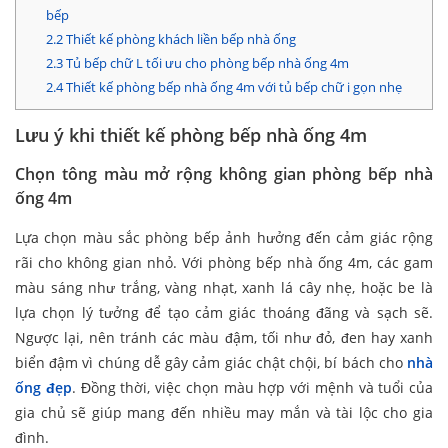
bếp
2.2
​Thiết kế phòng khách liền bếp nhà ống
2.3
Tủ bếp chữ L tối ưu cho phòng bếp nhà ống 4m​
2.4
Thiết kế phòng bếp nhà ống 4m với tủ bếp chữ i gọn nhẹ
Lưu ý khi thiết kế phòng bếp nhà ống 4m​
Chọn tông màu mở rộng không gian phòng bếp nhà
ống 4m​
Lựa chọn màu sắc phòng bếp ảnh hưởng đến cảm giác rộng
rãi cho không gian nhỏ. Với phòng bếp nhà ống 4m, các gam
màu sáng như trắng, vàng nhạt, xanh lá cây nhẹ, hoặc be là
lựa chọn lý tưởng để tạo cảm giác thoáng đãng và sạch sẽ.
Ngược lại, nên tránh các màu đậm, tối như đỏ, đen hay xanh
biển đậm vì chúng dễ gây cảm giác chật chội, bí bách cho
nhà
ống đẹp
. Đồng thời, việc chọn màu hợp với mệnh và tuổi của
gia chủ sẽ giúp mang đến nhiều may mắn và tài lộc cho gia
đình.