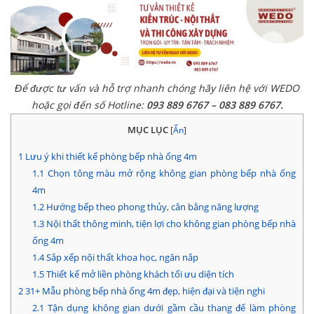
Để được tư vấn và hỗ trợ nhanh chóng hãy liên hệ với WEDO
hoặc gọi đến số Hotline:
093 889 6767 – 083 889 6767.
MỤC LỤC
[
Ẩn
]
1
Lưu ý khi thiết kế phòng bếp nhà ống 4m​
1.1
Chọn tông màu mở rộng không gian phòng bếp nhà ống
4m​
1.2
Hướng bếp theo phong thủy, cân bằng năng lượng
1.3
Nội thất thông minh, tiện lợi cho không gian phòng bếp nhà
ống 4m​
1.4
Sắp xếp nội thất khoa học, ngăn nắp
1.5
Thiết kế mở liền phòng khách tối ưu diện tích
2
31+ Mẫu phòng bếp nhà ống 4m​ đẹp, hiện đại và tiện nghi
2.1
Tận dụng không gian dưới gầm cầu thang để làm phòng