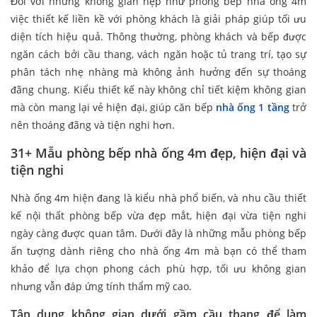
Đối với những không gian hẹp như phòng bếp nhà ống 4m​
việc thiết kế liền kề với phòng khách là giải pháp giúp tối ưu
diện tích hiệu quả. Thông thường, phòng khách và bếp được
ngăn cách bởi cầu thang, vách ngăn hoặc tủ trang trí, tạo sự
phân tách nhẹ nhàng mà không ảnh hưởng đến sự thoáng
đãng chung. Kiểu thiết kế này không chỉ tiết kiệm không gian
mà còn mang lại vẻ hiện đại, giúp căn bếp
nhà ống 1 tầng
trở
nên thoáng đãng và tiện nghi hơn.
31+ Mẫu phòng bếp nhà ống 4m​ đẹp, hiện đại và
tiện nghi
Nhà ống 4m hiện đang là kiểu nhà phổ biến, và nhu cầu thiết
kế nội thất phòng bếp vừa đẹp mắt, hiện đại vừa tiện nghi
ngày càng được quan tâm. Dưới đây là những mẫu phòng bếp
ấn tượng dành riêng cho nhà ống 4m mà bạn có thể tham
khảo để lựa chọn phong cách phù hợp, tối ưu không gian
nhưng vẫn đáp ứng tính thẩm mỹ cao.
Tận dụng không gian dưới gầm cầu thang để làm