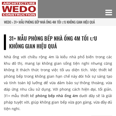
WEDO
31+ MẪU PHÒNG BẾP NHÀ ỐNG 4M​ TỐI ƯU KHÔNG GIAN HIỆU QUẢ
31+ MẪU PHÒNG BẾP NHÀ ỐNG 4M​ TỐI ƯU
KHÔNG GIAN HIỆU QUẢ
Nhà ống với chiều rộng 4m là kiểu nhà phổ biến trong các
khu đô thị, mang lại không gian sống tiện nghi nhưng cũng
không ít thách thức trong việc tối ưu diện tích. Việc thiết kế
phòng bếp trong không gian hạn chế này đòi hỏi sự sáng tạo
và tính toán kỹ lưỡng để vừa đảm bảo sự thông thoáng, vừa
đáp ứng nhu cầu sử dụng. Với phong cách hiện đại, tối giản,
31+ mẫu thiết kế
phòng bếp nhà ống 4m​
dưới đây sẽ là giải
pháp tuyệt vời, giúp không gian bếp vừa gọn gàng, vừa đầy đủ
tiện nghi.