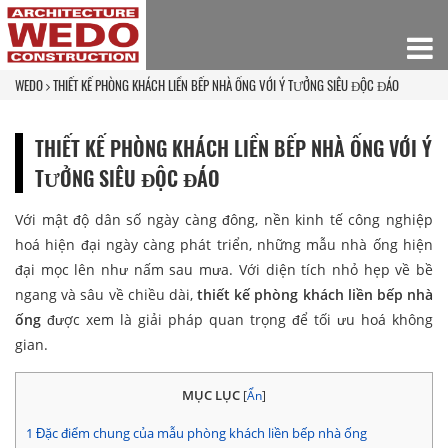
WEDO
THIẾT KẾ PHÒNG KHÁCH LIỀN BẾP NHÀ ỐNG VỚI Ý TƯỞNG SIÊU ĐỘC ĐÁO
THIẾT KẾ PHÒNG KHÁCH LIỀN BẾP NHÀ ỐNG VỚI Ý
TƯỞNG SIÊU ĐỘC ĐÁO
Với mật độ dân số ngày càng đông, nền kinh tế công nghiệp
hoá hiện đại ngày càng phát triển, những mẫu nhà ống hiện
đại mọc lên như nấm sau mưa. Với diện tích nhỏ hẹp về bề
ngang và sâu về chiều dài,
thiết kế phòng khách liền bếp nhà
ống
được xem là giải pháp quan trọng để tối ưu hoá không
gian.
MỤC LỤC
[
Ẩn
]
1
Đặc điểm chung của mẫu phòng khách liền bếp nhà ống