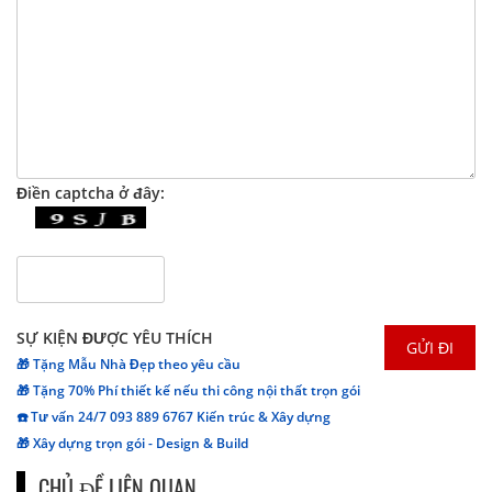
Điền captcha ở đây:
SỰ KIỆN ĐƯỢC YÊU THÍCH
🎁 Tặng Mẫu Nhà Đẹp theo yêu cầu
🎁 Tặng 70% Phí thiết kế nếu thi công nội thất trọn gói
☎️ Tư vấn 24/7 093 889 6767 Kiến trúc & Xây dựng
🎁 Xây dựng trọn gói - Design & Build
CHỦ ĐỀ LIÊN QUAN