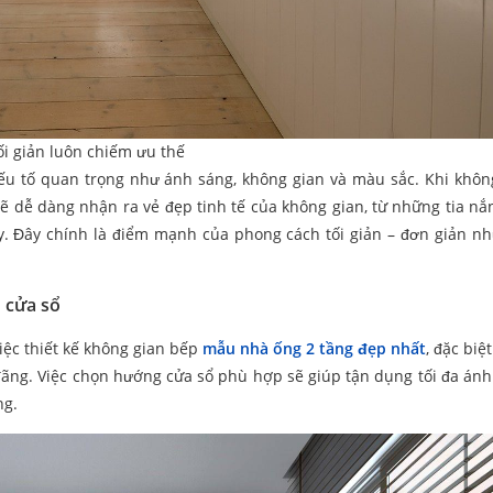
ối giản luôn chiếm ưu thế
 yếu tố quan trọng như ánh sáng, không gian và màu sắc. Khi khôn
 sẽ dễ dàng nhận ra vẻ đẹp tinh tế của không gian, từ những tia nắ
y. Đây chính là điểm mạnh của phong cách tối giản – đơn giản n
 cửa sổ
iệc thiết kế không gian bếp
mẫu nhà ống 2 tầng đẹp nhất
, đặc biệ
ãng. Việc chọn hướng cửa sổ phù hợp sẽ giúp tận dụng tối đa ánh
ng.