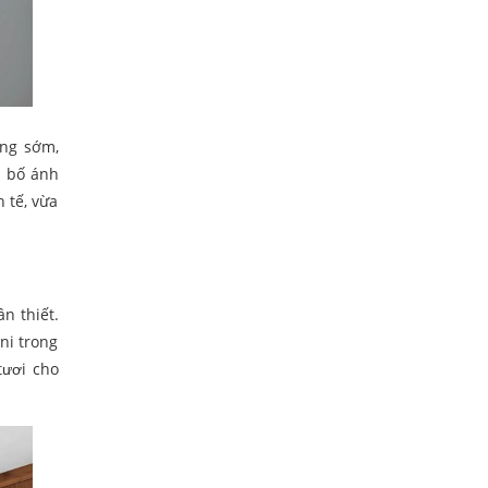
áng sớm,
n bố ánh
 tế, vừa
n thiết.
ni trong
tươi cho