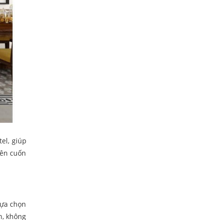
el, giúp
nên cuốn
lựa chọn
h, không