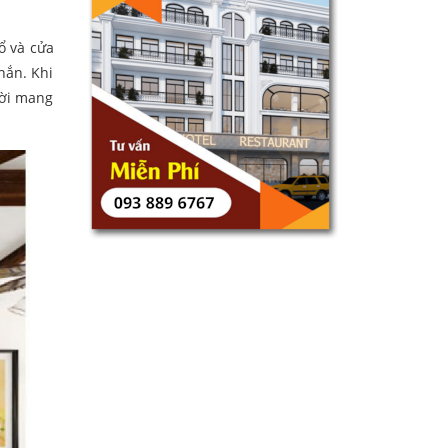
sổ và cửa
hắn. Khi
hời mang