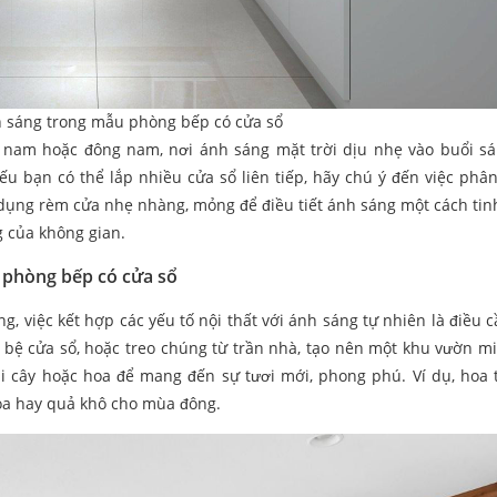
h sáng trong mẫu phòng bếp có cửa sổ
a nam hoặc đông nam, nơi ánh sáng mặt trời dịu nhẹ vào buổi s
nếu bạn có thể lắp nhiều cửa sổ liên tiếp, hãy chú ý đến việc phâ
dụng rèm cửa nhẹ nhàng, mỏng để điều tiết ánh sáng một cách tinh
g của không gian.
u phòng bếp có cửa sổ
 việc kết hợp các yếu tố nội thất với ánh sáng tự nhiên là điều cầ
 bệ cửa sổ, hoặc treo chúng từ trần nhà, tạo nên một khu vườn mi
i cây hoặc hoa để mang đến sự tươi mới, phong phú. Ví dụ, hoa 
oa hay quả khô cho mùa đông.