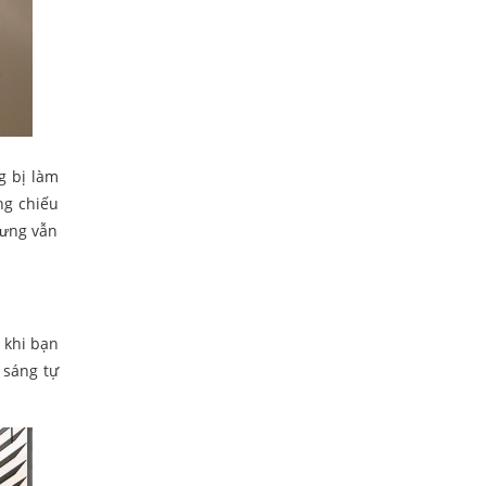
g bị làm
ng chiếu
hưng vẫn
t khi bạn
 sáng tự