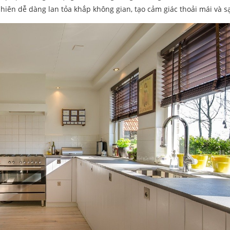
nhiên dễ dàng lan tỏa khắp không gian, tạo cảm giác thoải mái và s