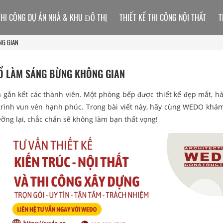
THI CÔNG DỰ ÁN NHÀ & KHU ĐÔ THỊ
THIẾT KẾ THI CÔNG NỘI THẤT
T
NG GIAN
Ổ LÀM SÁNG BỪNG KHÔNG GIAN
và gắn kết các thành viên. Một phòng bếp được thiết kế đẹp mắt, hà
trình vun vén hạnh phúc. Trong bài viết này, hãy cùng WEDO khá
ng lại, chắc chắn sẽ không làm bạn thất vọng!