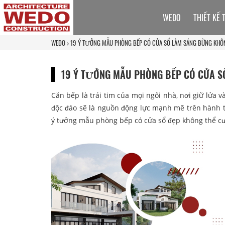
WEDO
THIẾT KẾ 
WEDO
19 Ý TƯỞNG MẪU PHÒNG BẾP CÓ CỬA SỔ LÀM SÁNG BỪNG KHÔ
19 Ý TƯỞNG MẪU PHÒNG BẾP CÓ CỬA S
Căn bếp là trái tim của mọi ngôi nhà, nơi giữ lửa 
độc đáo sẽ là nguồn động lực mạnh mẽ trên hành 
ý tưởng mẫu phòng bếp có cửa sổ đẹp không thể cưỡ