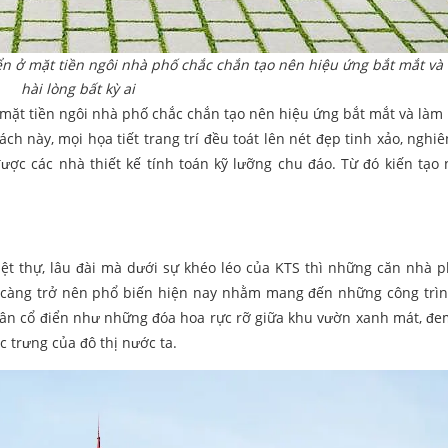
ển ở mặt tiền ngôi nhà phố chắc chắn tạo nên hiệu ứng bắt mắt và
hài lòng bất kỳ ai
 mặt tiền ngôi nhà phố chắc chắn tạo nên hiệu ứng bắt mắt và làm 
ách này, mọi họa tiết trang trí đều toát lên nét đẹp tinh xảo, nghi
 được các nhà thiết kế tính toán kỹ lưỡng chu đáo. Từ đó kiến tạo
iệt thự, lâu đài mà dưới sự khéo léo của KTS thì những căn nhà 
 càng trở nên phổ biến hiện nay nhằm mang đến những công trì
, tân cổ điển như những đóa hoa rực rỡ giữa khu vườn xanh mát, đem
c trưng của đô thị nước ta.