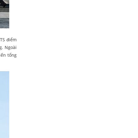
KTS điểm
g. Ngoài
iến tổng