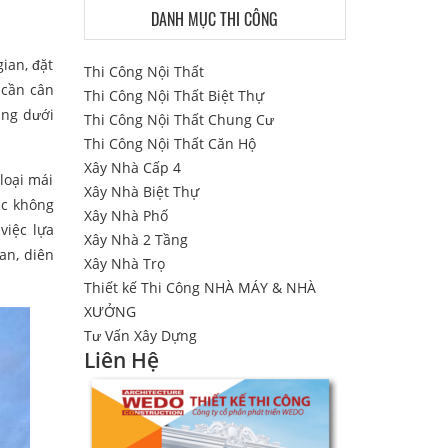
DANH MỤC THI CÔNG
ian, đặt
Thi Công Nội Thất
 cần cân
Thi Công Nội Thất Biệt Thự
ầng dưới
Thi Công Nội Thất Chung Cư
Thi Công Nội Thất Căn Hộ
Xây Nhà Cấp 4
loại mái
Xây Nhà Biệt Thự
ắc không
Xây Nhà Phố
việc lựa
Xây Nhà 2 Tầng
an, diên
Xây Nhà Trọ
Thiết kế Thi Công NHÀ MÁY & NHÀ
XƯỞNG
Tư Vấn Xây Dựng
Liên Hệ