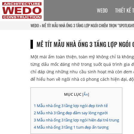
WEDO
THIẾT KẾ 
WEDO
MÊ TÍT MẪU NHÀ ỐNG 3 TẦNG LỢP NGÓI CHIẾM TRỌN “SPOTLIGH
MÊ TÍT MẪU NHÀ ỐNG 3 TẦNG LỢP NGÓI
Một mái ấm toàn thiện, toàn mỹ không chỉ là không
từng dấu mốc đáng nhớ trong suốt quá trình gia 
chỉ đáp ứng những nhu cầu sinh hoạt mà còn đem 
để hiểu hơn về ngôi nhà có phong cách hiện đại, độ
MỤC LỤC
[
Ẩn
]
1
Mẫu nhà ống 3 tầng lợp ngói đẹp tinh tế
2
Mẫu nhà 3 tầng đẹp đắm say lòng người
3
Mẫu nhà ống 3 tầng lợp ngói hiện đại trẻ trung
4
Mẫu nhà ống 3 tầng 1 tum đẹp ấn tượng