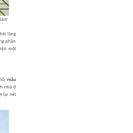
 làm
hài lòng
êng phần
 nên một
phố,
mẫu
nh nhà ở
 lại nét