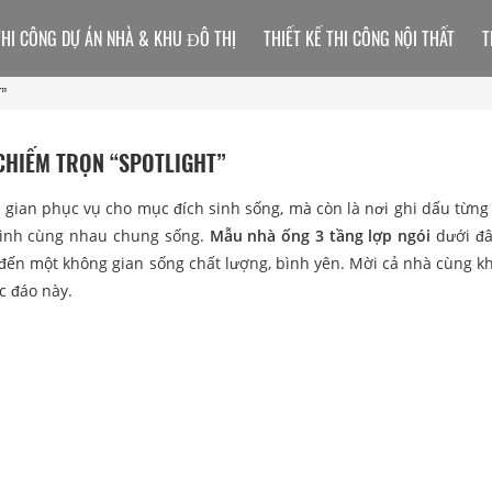
THI CÔNG DỰ ÁN NHÀ & KHU ĐÔ THỊ
THIẾT KẾ THI CÔNG NỘI THẤT
T
T”
 CHIẾM TRỌN “SPOTLIGHT”
 gian phục vụ cho mục đích sinh sống, mà còn là nơi ghi dấu từng 
đình cùng nhau chung sống.
Mẫu nhà ống 3 tầng lợp ngói
dưới đâ
đến một không gian sống chất lượng, bình yên. Mời cả nhà cùng 
c đáo này.