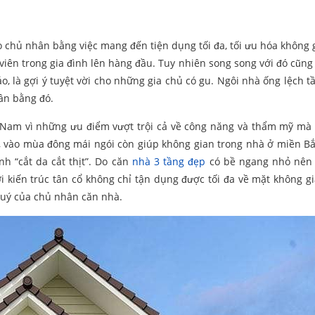
o chủ nhân bằng việc mang đến tiện dụng tối đa, tối ưu hóa không g
 viên trong gia đình lên hàng đầu. Tuy nhiên song song với đó cũng
 là gợi ý tuyệt vời cho những gia chủ có gu. Ngôi nhà ống lệch t
cân bằng đó.
t Nam vì những ưu điểm vượt trội cả về công năng và thẩm mỹ mà 
, vào mùa đông mái ngói còn giúp không gian trong nhà ở miền B
h “cắt da cắt thịt”. Do căn
nhà 3 tầng đẹp
có bề ngang nhỏ nên 
i kiến trúc tân cổ không chỉ tận dụng được tối đa về mặt không gi
 quý của chủ nhân căn nhà.