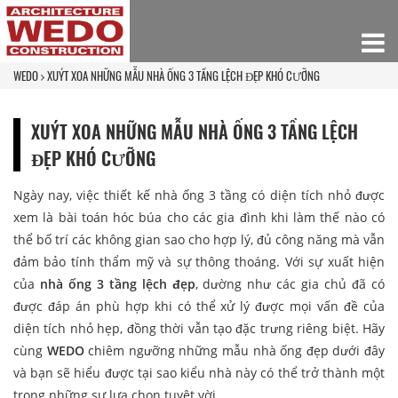
WEDO
XUÝT XOA NHỮNG MẪU NHÀ ỐNG 3 TẦNG LỆCH ĐẸP KHÓ CƯỠNG
XUÝT XOA NHỮNG MẪU NHÀ ỐNG 3 TẦNG LỆCH
ĐẸP KHÓ CƯỠNG
Ngày nay, việc thiết kế nhà ống 3 tầng có diện tích nhỏ được
xem là bài toán hóc búa cho các gia đình khi làm thế nào có
thể bố trí các không gian sao cho hợp lý, đủ công năng mà vẫn
đảm bảo tính thẩm mỹ và sự thông thoáng. Với sự xuất hiện
của
nhà ống 3 tầng lệch đẹp
, dường như các gia chủ đã có
được đáp án phù hợp khi có thể xử lý được mọi vấn đề của
diện tích nhỏ hẹp, đồng thời vẫn tạo đặc trưng riêng biệt. Hãy
cùng
WEDO
chiêm ngưỡng những mẫu nhà ống đẹp dưới đây
và bạn sẽ hiểu được tại sao kiểu nhà này có thể trở thành một
trong những sự lựa chọn tuyệt vời.