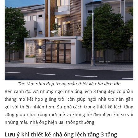
Tạo tầm nhìn đẹp trong mẫu thiết kế nhà lệch tần
Bên cạnh đó, với những ngôi nhà ống lệch 3 tầng đẹp có phần
thang mở kết hợp giếng trời còn giúp ngôi nhà trở nên gần
gũi với thiên nhiên hơn. Sự phá cách trong thiết kế lệch tầng
cũng giúp nhà trông mới mẻ và không hề đơn điệu khi so với
những mẫu nhà ống hiện đại thông thường
Lưu ý khi thiết kế nhà ống lệch tầng 3 tầng