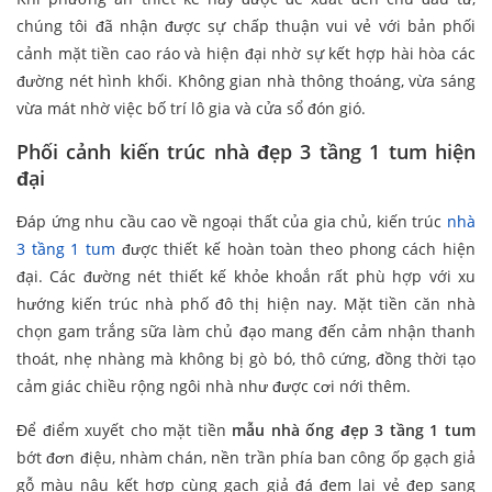
chúng tôi đã nhận được sự chấp thuận vui vẻ với bản phối
cảnh mặt tiền cao ráo và hiện đại nhờ sự kết hợp hài hòa các
đường nét hình khối. Không gian nhà thông thoáng, vừa sáng
vừa mát nhờ việc bố trí lô gia và cửa sổ đón gió.
Phối cảnh kiến trúc nhà đẹp 3 tầng 1 tum hiện
đại
Đáp ứng nhu cầu cao về ngoại thất của gia chủ, kiến trúc
nhà
3 tầng 1 tum
được thiết kế hoàn toàn theo phong cách hiện
đại. Các đường nét thiết kế khỏe khoắn rất phù hợp với xu
hướng kiến trúc nhà phố đô thị hiện nay. Mặt tiền căn nhà
chọn gam trắng sữa làm chủ đạo mang đến cảm nhận thanh
thoát, nhẹ nhàng mà không bị gò bó, thô cứng, đồng thời tạo
cảm giác chiều rộng ngôi nhà như được cơi nới thêm.
Để điểm xuyết cho mặt tiền
mẫu nhà ống đẹp 3 tầng 1 tum
bớt đơn điệu, nhàm chán, nền trần phía ban công ốp gạch giả
gỗ màu nâu kết hợp cùng gạch giả đá đem lại vẻ đẹp sang