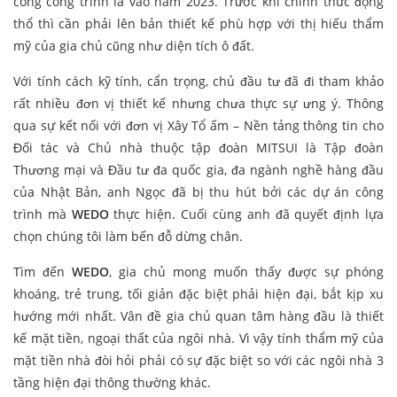
công công trình là vào năm 2023. Trước khi chính thức động
thổ thì cần phải lên bản thiết kế phù hợp với thị hiếu thẩm
mỹ của gia chủ cũng như diện tích ô đất.
Với tính cách kỹ tính, cẩn trọng, chủ đầu tư đã đi tham khảo
rất nhiều đơn vị thiết kế nhưng chưa thực sự ưng ý. Thông
qua sự kết nối với đơn vị Xây Tổ ấm – Nền tảng thông tin cho
Đối tác và Chủ nhà thuộc tập đoàn MITSUI là Tập đoàn
Thương mại và Đầu tư đa quốc gia, đa ngành nghề hàng đầu
của Nhật Bản, anh Ngọc đã bị thu hút bởi các dự án công
trình mà
WEDO
thực hiện. Cuối cùng anh đã quyết định lựa
chọn chúng tôi làm bến đỗ dừng chân.
Tìm đến
WEDO
, gia chủ mong muốn thấy được sự phóng
khoáng, trẻ trung, tối giản đặc biệt phải hiện đại, bắt kịp xu
hướng mới nhất. Vân đề gia chủ quan tâm hàng đầu là thiết
kế mặt tiền, ngoại thất của ngôi nhà. Vì vậy tính thẩm mỹ của
mặt tiền nhà đòi hỏi phải có sự đặc biệt so với các ngôi nhà 3
tầng hiện đại thông thường khác.