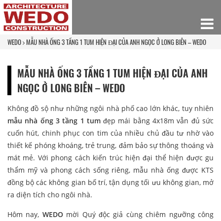
WEDO
MẪU NHÀ ỐNG 3 TẦNG 1 TUM HIỆN ĐẠI CỦA ANH NGỌC Ở LONG BIÊN – WEDO
MẪU NHÀ ỐNG 3 TẦNG 1 TUM HIỆN ĐẠI CỦA ANH
NGỌC Ở LONG BIÊN – WEDO
Không đồ sộ như những ngôi nhà phố cao lớn khác, tuy nhiên
mẫu nhà ống 3 tầng 1 tum
đẹp mái bằng 4x18m vẫn đủ sức
cuốn hút, chinh phục con tim của nhiều chủ đầu tư nhờ vào
thiết kế phóng khoáng, trẻ trung, đảm bảo sự thông thoáng và
mát mẻ. Với phong cách kiến trúc hiện đại thể hiện được gu
thẩm mỹ và phong cách sống riêng, mẫu nhà ống được KTS
đồng bộ các không gian bố trí, tận dụng tối ưu không gian, mở
ra diện tích cho ngôi nhà.
Hôm nay,
WEDO
mời Quý độc giả cùng chiêm ngưỡng công