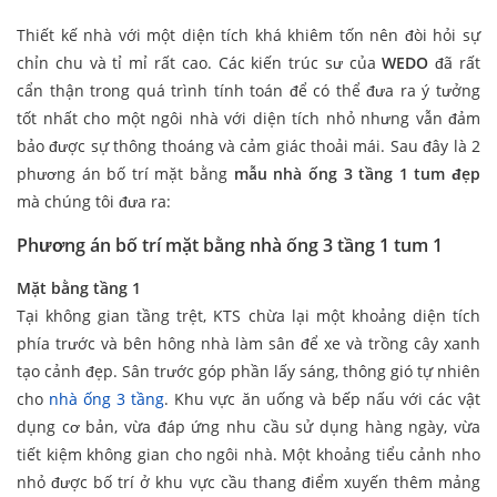
Thiết kế nhà với một diện tích khá khiêm tốn nên đòi hỏi sự
chỉn chu và tỉ mỉ rất cao. Các kiến trúc sư của
WEDO
đã rất
cẩn thận trong quá trình tính toán để có thể đưa ra ý tưởng
tốt nhất cho một ngôi nhà với diện tích nhỏ nhưng vẫn đảm
bảo được sự thông thoáng và cảm giác thoải mái. Sau đây là 2
phương án bố trí mặt bằng
mẫu nhà ống 3 tầng 1 tum đẹp
mà chúng tôi đưa ra:
Phương án bố trí mặt bằng nhà ống 3 tầng 1 tum 1
Mặt bằng tầng 1
Tại không gian tầng trệt, KTS chừa lại một khoảng diện tích
phía trước và bên hông nhà làm sân để xe và trồng cây xanh
tạo cảnh đẹp. Sân trước góp phần lấy sáng, thông gió tự nhiên
cho
nhà ống 3 tầng
. Khu vực ăn uống và bếp nấu với các vật
dụng cơ bản, vừa đáp ứng nhu cầu sử dụng hàng ngày, vừa
tiết kiệm không gian cho ngôi nhà. Một khoảng tiểu cảnh nho
nhỏ được bố trí ở khu vực cầu thang điểm xuyến thêm mảng