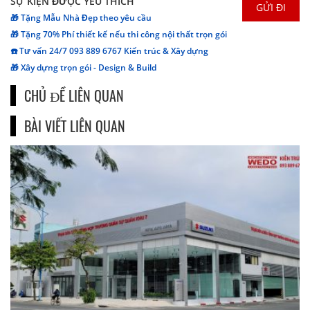
SỰ KIỆN ĐƯỢC YÊU THÍCH
🎁 Tặng Mẫu Nhà Đẹp theo yêu cầu
🎁 Tặng 70% Phí thiết kế nếu thi công nội thất trọn gói
☎️ Tư vấn 24/7 093 889 6767 Kiến trúc & Xây dựng
🎁 Xây dựng trọn gói - Design & Build
CHỦ ĐỀ LIÊN QUAN
BÀI VIẾT LIÊN QUAN