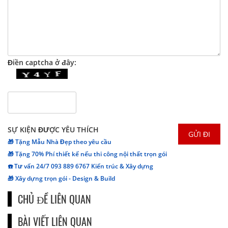
Điền captcha ở đây:
SỰ KIỆN ĐƯỢC YÊU THÍCH
🎁 Tặng Mẫu Nhà Đẹp theo yêu cầu
🎁 Tặng 70% Phí thiết kế nếu thi công nội thất trọn gói
☎️ Tư vấn 24/7 093 889 6767 Kiến trúc & Xây dựng
🎁 Xây dựng trọn gói - Design & Build
CHỦ ĐỀ LIÊN QUAN
BÀI VIẾT LIÊN QUAN