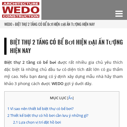
WEDO
BIỆT THỰ 2 TẦNG CÓ BỂ BƠI HIỆN ĐẠI ẤN TƯỢNG HIỆN NAY
BIỆT THỰ 2 TẦNG CÓ BỂ BƠI HIỆN ĐẠI ẤN TƯỢNG
HIỆN NAY
Biệt thự
2 tầng có bể bơi
được rất nhiều gia chủ yêu thích
đặc biệt là những chủ đầu tư có diện tích đất lớn có gu thẩm
mỹ cao. Nếu bạn đang có ý định xây dựng mẫu nhà hãy tham
khảo 3 phong cách được
WEDO
gợi ý dưới đây.
MỤC LỤC
[
Ẩn
]
1
Vì sao nên thiết kế biệt thự có bể bơi?
2
Thiết kế biệt thự có hồ bơi cần lưu ý những gì?
2.1
Lựa chọn vị trí đặt hồ bơi