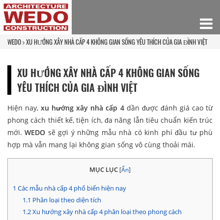
WEDO
XU HƯỚNG XÂY NHÀ CẤP 4 KHÔNG GIAN SỐNG YÊU THÍCH CỦA GIA ĐÌNH VIỆT
XU HƯỚNG XÂY NHÀ CẤP 4 KHÔNG GIAN SỐNG
YÊU THÍCH CỦA GIA ĐÌNH VIỆT
Hiện nay,
xu hướng xây nhà cấp 4
dần được đánh giá cao từ
phong cách thiết kế, tiện ích, đa năng lẫn tiêu chuẩn kiến trúc
mới.
WEDO
sẽ gợi ý những mẫu nhà có kinh phí đầu tư phù
hợp mà vẫn mang lại không gian sống vô cùng thoải mái.
MỤC LỤC
[
Ẩn
]
1
Các mẫu nhà cấp 4 phổ biến hiện nay
1.1
Phân loại theo diện tích
1.2
Xu hướng xây nhà cấp 4 phân loại theo phong cách