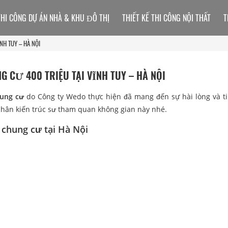
THI CÔNG DỰ ÁN NHÀ & KHU ĐÔ THỊ
THIẾT KẾ THI CÔNG NỘI THẤT
T
NH TUY – HÀ NỘI
G CƯ 400 TRIỆU TẠI VĨNH TUY – HÀ NỘI
hung cư
do Công ty Wedo thực hiện đã mang đến sự hài lòng và t
hân kiến trúc sư tham quan không gian này nhé.
 chung cư tại Hà Nội