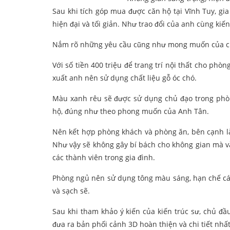
Sau khi tích góp mua được căn hộ tại Vĩnh Tuy, g
hiện đại và tối giản. Như trao đổi của anh cùng kiến
Nắm rõ những yêu cầu cũng như mong muốn của chủ
Với số tiền 400 triệu để trang trí nội thất cho phò
xuất anh nên sử dụng chất liệu gỗ óc chó.
Màu xanh rêu sẽ được sử dụng chủ đạo trong phòn
hộ, đúng như theo phong muốn của Anh Tân.
Nên kết hợp phòng khách và phòng ăn, bên cạnh là
Như vậy sẽ không gây bí bách cho không gian mà v
các thành viên trong gia đình.
Phòng ngủ nên sử dụng tông màu sáng, hạn chế các
và sạch sẽ.
Sau khi tham khảo ý kiến của kiến trúc sư, chủ đầ
đưa ra bản phối cảnh 3D hoàn thiện và chi tiết nhấ