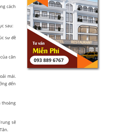
ong cách
ục sau:
úc sư đề
 của căn
oải mái.
ưởng đến
n thoáng
Trung sẽ
Tân.