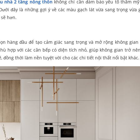
u nhà 2 tầng nông thôn
không chỉ cần đảm bảo yếu tố thẩm mỹ
. Dưới đây là những gợi ý về các màu gạch lát vừa sang trọng vừa 
 sẽ hơn.
họn hàng đầu để tạo cảm giác sang trọng và mở rộng không gian
phù hợp với các căn bếp có diện tích nhỏ, giúp không gian trở nê
 đồng thời làm nền tuyệt vời cho các chi tiết nội thất nổi bật khác.