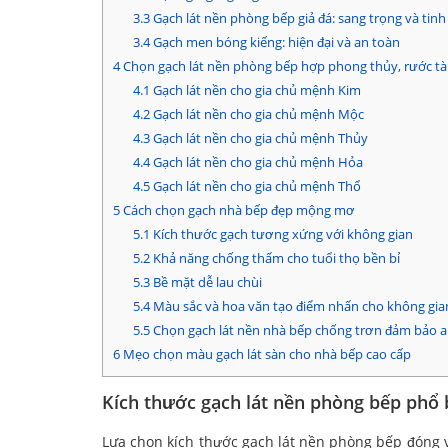
3.3
Gạch lát nền phòng bếp giả đá: sang trọng và tinh
3.4
Gạch men bóng kiếng: hiện đại và an toàn
4
Chọn gạch lát nền phòng bếp hợp phong thủy, rước tài
4.1
Gạch lát nền cho gia chủ mệnh Kim
4.2
Gạch lát nền cho gia chủ mệnh Mộc
4.3
Gạch lát nền cho gia chủ mệnh Thủy
4.4
Gạch lát nền cho gia chủ mệnh Hỏa
4.5
Gạch lát nền cho gia chủ mệnh Thổ
5
Cách chọn gạch nhà bếp đẹp mộng mơ
5.1
Kích thước gạch tương xứng với không gian
5.2
Khả năng chống thấm cho tuổi thọ bền bỉ
5.3
Bề mặt dễ lau chùi
5.4
Màu sắc và hoa văn tạo điểm nhấn cho không gia
5.5
Chọn gạch lát nền nhà bếp chống trơn đảm bảo a
6
Mẹo chọn màu gạch lát sàn cho nhà bếp cao cấp
Kích thước gạch lát nền phòng bếp phổ 
Lựa chọn kích thước gạch lát nền phòng bếp đóng v