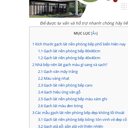
Để được tư vấn và hỗ trợ nhanh chóng hãy li
MỤC LỤC
[
Ẩn
]
1
Kích thước gạch lát nền phòng bếp phổ biến hiện nay
1.1
Gạch lát nền phòng bếp 80x80cm
1.2
Gạch lát nền phòng bếp 40x40cm
2
Nhà bếp nên lát gạch màu gì sang và sạch?
2.1
Gạch vân mây trắng
2.2
Màu vàng nhạt
2.3
Gạch lát nền phòng bếp caro
2.4
Gạch hiệu ứng vân gỗ
2.5
Gạch lát nền phòng bếp màu xám ghi
2.6
Gạch lát màu đen bóng
3
Các mẫu gạch lát nền phòng bếp đẹp không lối thoát
3.1
Gạch lát nền phòng bếp bông: tôn vinh vẻ đẹp cổ 
3.2
Gạch giả gỗ: gần gũi với thiên nhiên