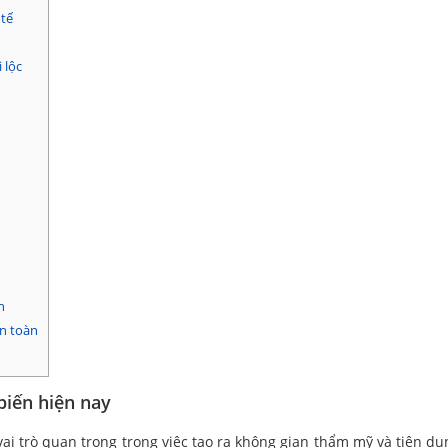
 tế
 lộc
n
n toàn
biến hiện nay
ai trò quan trọng trong việc tạo ra không gian thẩm mỹ và tiện dụ