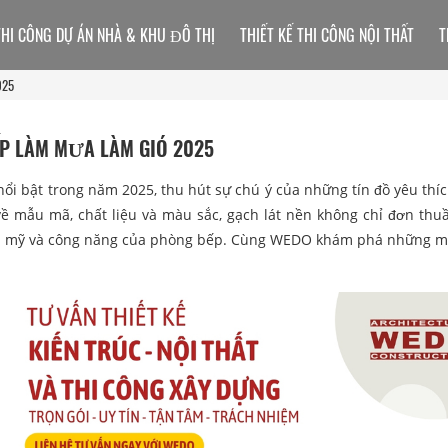
THI CÔNG DỰ ÁN NHÀ & KHU ĐÔ THỊ
THIẾT KẾ THI CÔNG NỘI THẤT
T
025
ẾP LÀM MƯA LÀM GIÓ 2025
ổi bật trong năm 2025, thu hút sự chú ý của những tín đồ yêu thí
về mẫu mã, chất liệu và màu sắc, gạch lát nền không chỉ đơn thuầ
thẩm mỹ và công năng của phòng bếp. Cùng WEDO khám phá những 