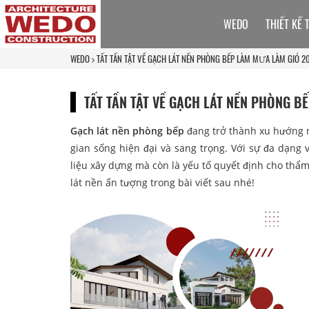
WEDO
THIẾT KẾ 
WEDO
TẤT TẦN TẬT VỀ GẠCH LÁT NỀN PHÒNG BẾP LÀM MƯA LÀM GIÓ 2
TẤT TẦN TẬT VỀ GẠCH LÁT NỀN PHÒNG B
Gạch lát nền phòng bếp
đang trở thành xu hướng n
gian sống hiện đại và sang trọng. Với sự đa dạng 
liệu xây dựng mà còn là yếu tố quyết định cho 
lát nền ấn tượng trong bài viết sau nhé!