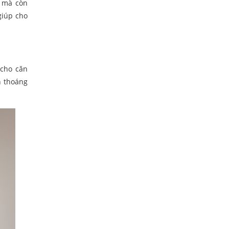
 mà còn
giúp cho
 cho căn
n thoáng