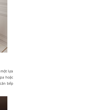
 một lựa
apa hoặc
 căn bếp