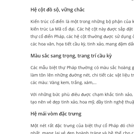
Hệ cột đồ sộ, vững chắc
Kiến trúc cổ điển là một trong những bộ phận của k
kiến trúc La Mã cổ đại. Các hệ cột này được sắp đặt 
thự cổ điển Pháp, các hệ cột thường được sử dụng ở
các hoa văn, họa tiết cầu kỳ, tinh xảo, mang đậm d
Màu sắc sang trọng, trang trí cầu kỳ
Các mẫu biệt thự Pháp thường có màu sắc hoàng gi
làm tôn lên những đường nét, chi tiết các vật liệu
các màu: Vàng kem, trắng, xám,…
Với những bức phù điêu được chạm khắc tinh xảo, tỉ
tạo nên vẻ đẹp tinh xảo, hoa mỹ, đầy tính nghệ thuậ
Hệ mái vòm đặc trưng
Một nét rất đặc trưng của biệt thự cổ Pháp đó chí
nhất, mang lại vẻ đẹp hoành tráng và bề thế cho 