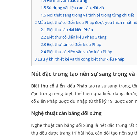
1.4
Hệ mái vòm đặc trưng
1.5
Sử dụng vật liệu cao cấp, đắt đỏ
1.6
Nội thất sang trọng và tinh tế trong từng chi tiết
2
Mẫu biệt thự cổ điển kiểu Pháp được yêu thích nhất hi
2.1
Biệt thự lâu đài kiểu Pháp
2.2
Biệt thự cổ điển kiểu Pháp 3 tầng
2.3
Biệt thự tân cổ điển kiểu Pháp
2.4
Biệt thự cổ điển sân vườn kiểu Pháp
3
Lưu ý khi thiết kế và thi công biệt thự kiểu Pháp
Nét đặc trưng tạo nên sự sang trọng và
Biệt thự cổ điển kiểu Pháp
tạo ra sự sang trọng, tô
đặc trưng riêng biệt, thể hiện qua kiểu dáng, đườn
cổ điển Pháp được du nhập từ thế kỷ 19, được đón n
Nghệ thuật cân bằng đối xứng
Nghệ thuật cân bằng đối xứng là nét đặc trưng rất d
thự đều được trang trí hài hòa, cân đối tạo nên sự 