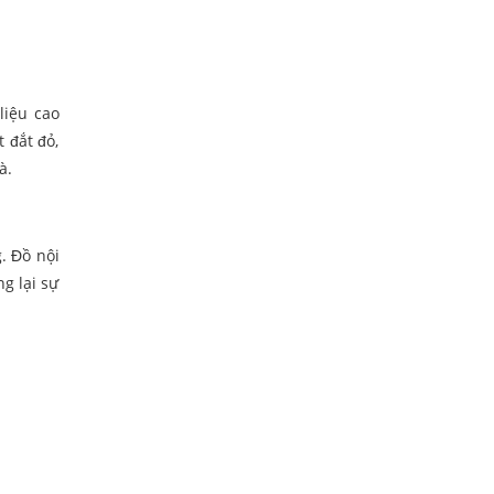
liệu cao
 đắt đỏ,
à.
. Đồ nội
g lại sự