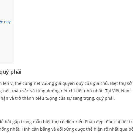
ện nay
 quý phái
n lên vị thế cùng nét vương giả quyền quý của gia chủ. Biệt thự sở
g nét, màu sắc và từng đường nét chi tiết nhỏ nhất. Tại Việt Nam, 
hận và trở thành biểu tượng của sự sang trọng, quý phái.
ễ bắt gặp trong mẫu biệt thự cổ điển kiểu Pháp đẹp. Các chi tiết tr
thống nhất. Tính cân bằng và đối xứng được thể hiện rõ nhất qua bố