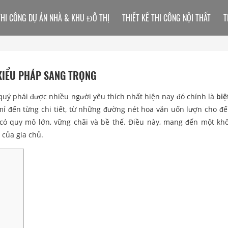
THI CÔNG DỰ ÁN NHÀ & KHU ĐÔ THỊ
THIẾT KẾ THI CÔNG NỘI THẤT
T
KIỂU PHÁP SANG TRỌNG
quý phái được nhiều người yêu thích nhất hiện nay đó chính là
biệ
 mỉ đến từng chi tiết, từ những đường nét hoa văn uốn lượn cho đ
 có quy mô lớn, vững chãi và bề thế. Điều này, mang đến một kh
t của gia chủ.