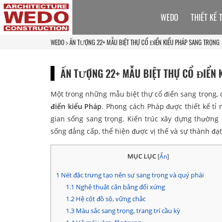
WEDO
THIẾT KẾ 
WEDO
ẤN TƯỢNG 22+ MẪU BIỆT THỰ CỔ ĐIỂN KIỂU PHÁP SANG TRỌNG
ẤN TƯỢNG 22+ MẪU BIỆT THỰ CỔ ĐIỂN 
Một trong những mẫu biệt thự cổ điển sang trọng, 
điển kiểu Pháp
. Phong cách Pháp được thiết kế tỉ
gian sống sang trọng. Kiến trúc xây dựng thường
sống đẳng cấp, thể hiện được vị thế và sự thành đạ
MỤC LỤC
[
Ẩn
]
1
Nét đặc trưng tạo nên sự sang trọng và quý phái
1.1
Nghệ thuật cân bằng đối xứng
1.2
Hệ cột đồ sộ, vững chắc
1.3
Màu sắc sang trọng, trang trí cầu kỳ