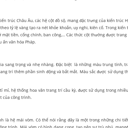
iến trúc Châu Âu, các hệ cột đồ sộ, mang đặc trưng của kiến trúc H
theo tỷ lệ vàng tạo ra nét khỏe khoắn, uy nghi, kiên cố. Trong kiến 
 mặt tiền, cổng chính, ban công,… Các thức cột thường được trang 
ấu ấn văn hóa Pháp.
a sang trọng và nhẹ nhàng. Đặc biệt là những màu trung tính, t
 trang trí thêm phần sinh động và bắt mắt. Màu sắc được sử dụng t
 mỉ, hệ thống hoa văn trang trí cầu kỳ, được sử dụng trong nhiều 
t của công trình.
nh là hệ mái vòm. Có thể nói rằng đây là một trong những chi tiết
công trình. Mái vòm có hình dạng cong, tạo nên sự trù phú, mang