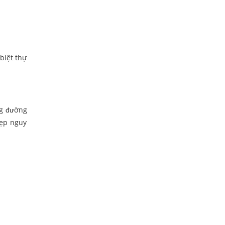
biệt thự
ng đường
đẹp nguy