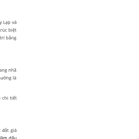
y Lạp và
trúc biệt
trí bằng
rang nhã
hường là
chi tiết
 đắt giá
đậm dấu