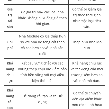
Giá
Có thể bị giảm giá
Có giá trị như các loại nhà
trị
trị theo thời gian
khác, không bị xuống giá theo
tài
như một loại tiêu
thời gian.
sản
sản.
Nhà Module có giá thấp hơn
Chi
so với nhà bê tông cốt thép
Thấp hơn nhà Mô
phí
và cao hơn so với nhà sản
đun
xuất
Khả
Kết cấu vững chắc với các
Khả năng chịu lực
năng
khung thép chịu lực, đảm bảo
và tác động của môi
chịu
tính bền vững với mọi điều
trường kém hơn so
lực
kiện thời tiết
với nhà mô-đun.
Khả
Có thể di chuyển
năng
Dễ dàng cải tạo và tái sử
đến địa điểm khác
cải
dụng
một cách linh hoạt
tạo