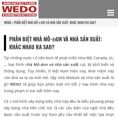
WEDO
PHÂN BIỆT NHÀ MÔ-ĐUN VÀ NHÀ SẢN XUẤT: KHÁC NHAU RA SAO?
PHÂN BIỆT NHÀ MÔ-ĐUN VÀ NHÀ SẢN XUẤT:
KHÁC NHAU RA SAO?
Tại những nước có nền kinh tế phát triển như Mỹ, Canada, Úc,
… loại hình n
hà Mô-đun và nhà sản xuất
cực kỳ phổ biến và
thông dụng. Tuy nhiên, ở Việt Nam hiện nay, khái niệm này
còn khá xa lạ và mới mẻ. Vậy nhà Module và nhà sản xuất là
gì?
WEDO
sẽ giúp bạn phân biệt chi tiết 2 loại hình nhà này
trong phạm vi bài viết hôm nay.
Cả 2 mô hình xây dựng kiểu nhà này đều là kiểu phương pháp
xây dựng nhà tiền chế, tức là các cấu kiện của ngôi nhà đều
được sản xuất trước tùy theo yêu cầu thiết kế. Việc lựa chọn