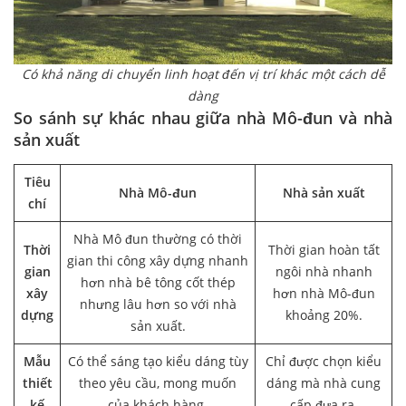
Có khả năng di chuyển linh hoạt đến vị trí khác một cách dễ
dàng
So sánh sự khác nhau giữa nhà Mô-đun và nhà
sản xuất
Tiêu
Nhà Mô-đun
Nhà sản xuất
chí
Nhà Mô đun thường có thời
Thời
Thời gian hoàn tất
gian thi công xây dựng nhanh
gian
ngôi nhà nhanh
hơn nhà bê tông cốt thép
xây
hơn nhà Mô-đun
nhưng lâu hơn so với nhà
dựng
khoảng 20%.
sản xuất.
Mẫu
Có thể sáng tạo kiểu dáng tùy
Chỉ được chọn kiểu
thiết
theo yêu cầu, mong muốn
dáng mà nhà cung
kế
của khách hàng.
cấp đưa ra.