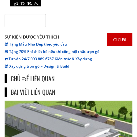
SỰ KIỆN ĐƯỢC YÊU THÍCH
🎁 Tặng Mẫu Nhà Đẹp theo yêu cầu
🎁 Tặng 70% Phí thiết kế nếu thi công nội thất trọn gói
☎️ Tư vấn 24/7 093 889 6767 Kiến trúc & Xây dựng
🎁 Xây dựng trọn gói - Design & Build
CHỦ ĐỀ LIÊN QUAN
BÀI VIẾT LIÊN QUAN